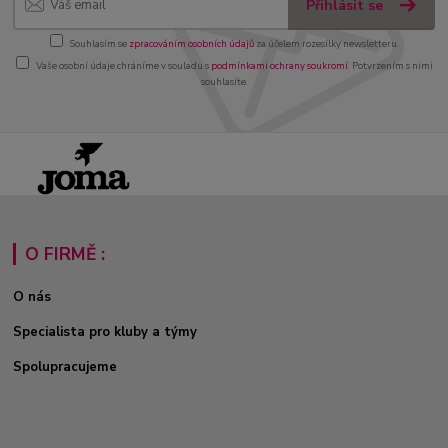
Přihlásit se
Souhlasím se
zpracováním osobních údajů
za účelem rozesílky newsletteru.
Vaše osobní údaje chráníme v souladu s
podmínkami ochrany soukromí
. Potvrzením s nimi
souhlasíte.
O FIRMĚ :
O nás
Specialista pro kluby a týmy
Spolupracujeme