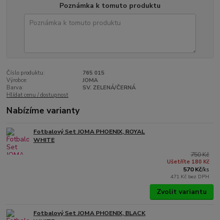
Poznámka k tomuto produktu
Číslo produktu:
765 015
Výrobce:
JOMA
Barva:
SV. ZELENÁ/ČERNÁ
Hlídat cenu / dostupnost
Nabízíme varianty
Fotbalový Set JOMA PHOENIX, ROYAL
WHITE
750 Kč
Ušetříte 180 Kč
570 Kč
/
ks
471 Kč
bez DPH
Zvolit variantu
Fotbalový Set JOMA PHOENIX, BLACK