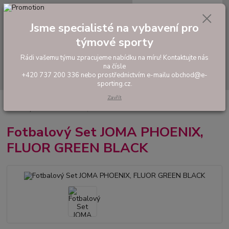
0
ks
tel: +420 737 200 336
CZK
za
0,00 Kč
Pondělí-Pátek: 8 - 17 hodin
Jsme specialisté na vybavení pro
týmové sporty
Menu
Rádi vašemu týmu zpracujeme nabídku na míru! Kontaktujte nás
na čísle
Hledat
+420 737 200 336 nebo prostřednictvím e-mailu obchod@e-
sporting.cz.
Zavřít
Úvod
FOTBAL
Tréninkové oblečení
Hráčské sady a dresy
Fotbalový Set JOMA PHOENIX, FLUOR GREEN BLACK
Fotbalový Set JOMA PHOENIX,
FLUOR GREEN BLACK