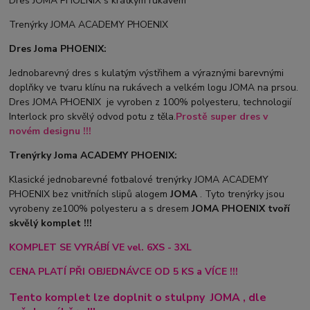
Dres JOMA PHOENIX s krátkým rukávem
Trenýrky JOMA ACADEMY PHOENIX
Dres Joma PHOENIX:
Jednobarevný dres s kulatým výstřihem a výraznými barevnými
doplňky ve tvaru klínu na rukávech a velkém logu JOMA na prsou.
Dres JOMA PHOENIX je vyroben z 100% polyesteru, technologií
Interlock pro skvělý odvod potu z těla.
Prostě super dres v
novém designu !!!
Trenýrky Joma ACADEMY PHOENIX:
Klasické jednobarevné fotbalové trenýrky JOMA ACADEMY
PHOENIX bez vnitřních slipů a
logem
JOMA
. Tyto trenýrky jsou
vyrobeny ze100% polyesteru a s dresem
JOMA PHOENIX tvoří
skvělý komplet !!!
KOMPLET SE VYRÁBÍ VE vel. 6XS - 3XL
CENA PLATÍ PŘI OBJEDNÁVCE OD 5 KS a VÍCE !!!
Tento komplet lze doplnit o stulpny
JOMA
, dle