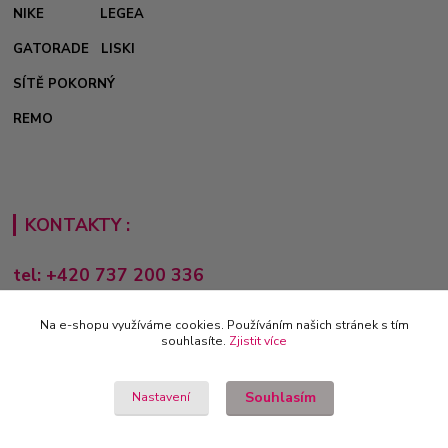
NIKE
LEGEA
GATORADE
LISKI
SÍTĚ POKORNÝ
REMO
KONTAKTY :
tel: +420 737 200 336
Pondělí-Pátek: 8 - 17 hodin
Na e-shopu využíváme cookies. Používáním našich stránek s tím
obchod@e-sporting.cz
souhlasíte.
Zjistit více
Souhlasím
Nastavení