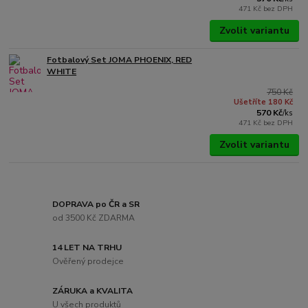
471 Kč
bez DPH
Zvolit variantu
Fotbalový Set JOMA PHOENIX, RED
WHITE
750 Kč
Ušetříte 180 Kč
570 Kč
/
ks
471 Kč
bez DPH
Zvolit variantu
DOPRAVA po ČR a SR
od 3500 Kč ZDARMA
14 LET NA TRHU
Ověřený prodejce
ZÁRUKA a KVALITA
U všech produktů