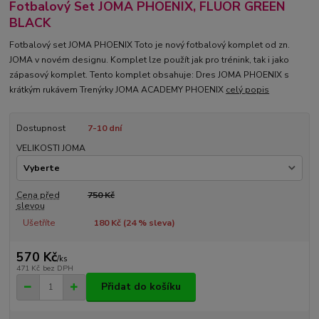
Fotbalový Set JOMA PHOENIX, FLUOR GREEN
BLACK
Fotbalový set JOMA PHOENIX Toto je nový fotbalový komplet od zn.
JOMA v novém designu. Komplet lze použít jak pro trénink, tak i jako
zápasový komplet. Tento komplet obsahuje: Dres JOMA PHOENIX s
krátkým rukávem Trenýrky JOMA ACADEMY PHOENIX
celý popis
Dostupnost
7-10 dní
VELIKOSTI JOMA
Cena před
750 Kč
slevou
Ušetříte
180 Kč (
24
% sleva)
570 Kč
/
ks
471 Kč
bez DPH
Přidat do košíku