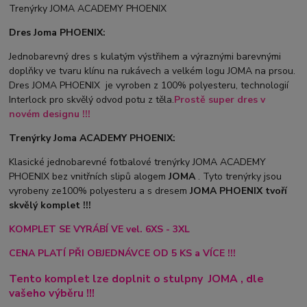
Trenýrky JOMA ACADEMY PHOENIX
Dres Joma PHOENIX:
Jednobarevný dres s kulatým výstřihem a výraznými barevnými
doplňky ve tvaru klínu na rukávech a velkém logu JOMA na prsou.
Dres JOMA PHOENIX je vyroben z 100% polyesteru, technologií
Interlock pro skvělý odvod potu z těla.
Prostě super dres v
novém designu !!!
Trenýrky Joma ACADEMY PHOENIX:
Klasické jednobarevné fotbalové trenýrky JOMA ACADEMY
PHOENIX bez vnitřních slipů a
logem
JOMA
. Tyto trenýrky jsou
vyrobeny ze100% polyesteru a s dresem
JOMA PHOENIX tvoří
skvělý komplet !!!
KOMPLET SE VYRÁBÍ VE vel. 6XS - 3XL
CENA PLATÍ PŘI OBJEDNÁVCE OD 5 KS a VÍCE !!!
Tento komplet lze doplnit o stulpny
JOMA
, dle
vašeho výběru !!!