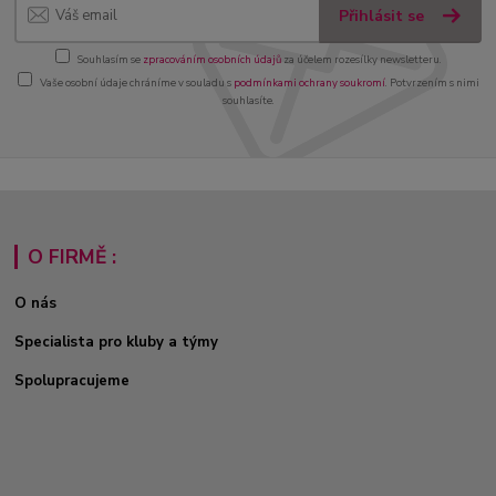
Přihlásit se
Souhlasím se
zpracováním osobních údajů
za účelem rozesílky newsletteru.
Vaše osobní údaje chráníme v souladu s
podmínkami ochrany soukromí
. Potvrzením s nimi
souhlasíte.
O FIRMĚ :
O nás
Specialista pro kluby a týmy
Spolupracujeme