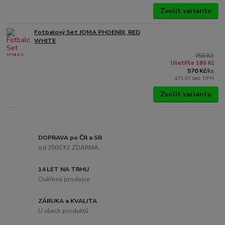
Zvolit variantu
Fotbalový Set JOMA PHOENIX, RED
WHITE
750 Kč
Ušetříte 180 Kč
570 Kč
/
ks
471 Kč
bez DPH
Zvolit variantu
DOPRAVA po ČR a SR
od 3500 Kč ZDARMA
14 LET NA TRHU
Ověřený prodejce
ZÁRUKA a KVALITA
U všech produktů