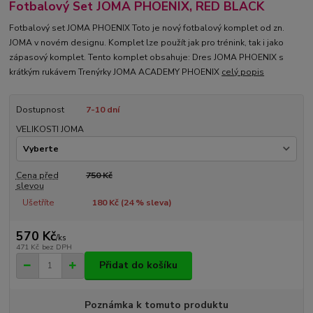
Fotbalový Set JOMA PHOENIX, RED BLACK
Fotbalový set JOMA PHOENIX Toto je nový fotbalový komplet od zn.
JOMA v novém designu. Komplet lze použít jak pro trénink, tak i jako
zápasový komplet. Tento komplet obsahuje: Dres JOMA PHOENIX s
krátkým rukávem Trenýrky JOMA ACADEMY PHOENIX
celý popis
Dostupnost
7-10 dní
VELIKOSTI JOMA
Cena před
750 Kč
slevou
Ušetříte
180 Kč (
24
% sleva)
570 Kč
/
ks
471 Kč
bez DPH
Přidat do košíku
Poznámka k tomuto produktu