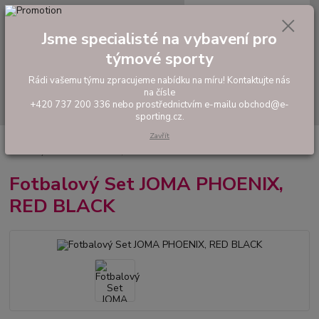
0
ks
tel: +420 737 200 336
CZK
za
0,00 Kč
Pondělí-Pátek: 8 - 17 hodin
Jsme specialisté na vybavení pro
týmové sporty
Menu
Rádi vašemu týmu zpracujeme nabídku na míru! Kontaktujte nás
na čísle
Hledat
+420 737 200 336 nebo prostřednictvím e-mailu obchod@e-
sporting.cz.
Zavřít
Úvod
FOTBAL
Tréninkové oblečení
Hráčské sady a dresy
Fotbalový Set JOMA PHOENIX, RED BLACK
Fotbalový Set JOMA PHOENIX,
RED BLACK