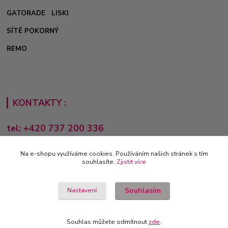
GATORADE
LISKI
SÍTĚ POKORNÝ
REMO
KONTAKTY :
tel: +420 737 200 336
Pondělí-Pátek: 8 - 17 hodin
Na e-shopu využíváme cookies. Používáním našich stránek s tím
obchod@e-sporting.cz
souhlasíte.
Zjistit více
Souhlasím
Nastavení
Souhlas můžete odmítnout
zde
.