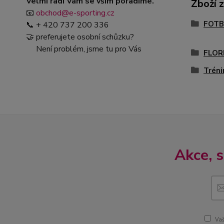
Velmi rádi Vám se vším poradíme.
Zboží 
📧
obchod@e-sporting.cz
FOTB
📞 + 420 737 200 336
🤝 preferujete osobní schůzku?
Není problém, jsme tu pro Vás
FLOR
Tréni
Akce, 
Vaš