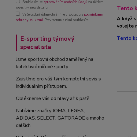
Souhlasím se
zpracováním osobních údajů
za účelem
Tento k
rozesílky newsletteru.
Vaše osobní údaje chráníme v souladu s
podmínkami
A když s
ochrany soukromí
. Potvrzením s nimi souhlasíte.
volejte 
E-sporting týmový
Tento ko
specialista
Jsme sportovní obchod zaměřený na
kolektivní míčové sporty.
Zajistíme pro váš tým kompletní sevis s
individuálním přístupem.
Oblékneme vás od hlavy až k patě.
Nabízíme značky JOMA, LEGEA,
ADIDAS, SELECT, GATORADE a mnoho
dalších.