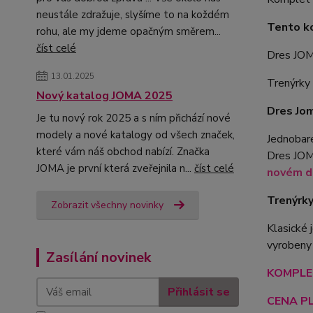
neustále zdražuje, slyšíme to na koždém
Tento k
rohu, ale my jdeme opačným směrem...
číst celé
Dres JO
13.01.2025
Trenýrk
Nový katalog JOMA 2025
Dres Jo
Je tu nový rok 2025 a s ním přichází nové
modely a nové katalogy od všech značek,
Jednobare
které vám náš obchod nabízí. Značka
Dres JOM
JOMA je první která zveřejnila n...
číst celé
novém de
Trenýrk
Zobrazit všechny novinky
Klasické
vyrobeny
Zasílání novinek
KOMPLET
Přihlásit se
CENA PL