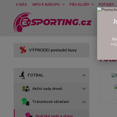
O NÁS
INFO K NÁKUPU
PRO KLUBY
POTISKY
J
Rá
+42
Úvod
VÝPRODEJ poslední kusy
Fot
FOTBAL
Akční sady dresů
Tréninkové oblečení
Hráčské sady a dresy