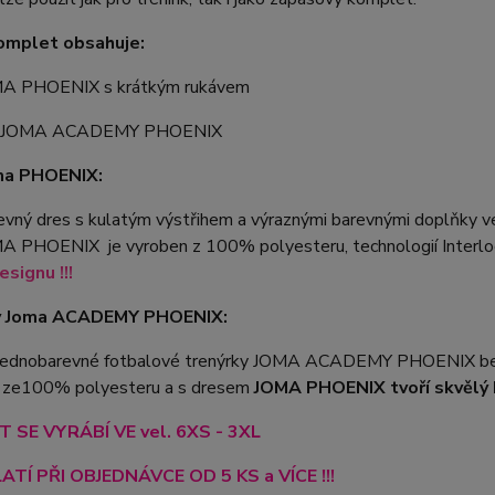
omplet obsahuje:
MA PHOENIX s krátkým rukávem
y JOMA ACADEMY PHOENIX
ma PHOENIX:
vný dres s kulatým výstřihem a výraznými barevnými doplňky ve
A PHOENIX je vyroben z 100% polyesteru, technologií Interloc
signu !!!
y Joma ACADEMY PHOENIX:
 jednobarevné fotbalové trenýrky JOMA ACADEMY PHOENIX bez 
 ze100% polyesteru a s dresem
JOMA PHOENIX tvoří skvělý 
 SE VYRÁBÍ VE vel. 6XS - 3XL
ATÍ PŘI OBJEDNÁVCE OD 5 KS a VÍCE !!!