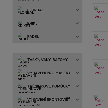
FLORBAL
KRIKET
PADEL
TAŠKY, VAKY, BATOHY
VYBAVENÍ PRO MASÉRY
TRÉNINKOVÉ POMŮCKY
VYBAVENÍ SPORTOVIŠŤ