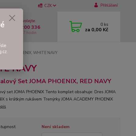
Přihlášení
CZK
 si rady? Zavolejte.
vé
0
ks
 +420 737 200 336
za
0,00 Kč
í-Pátek: 8 - 17 hodin
sle
.cz.
et JOMA PHOENIX, WHITE NAVY
ITE NAVY
balový Set JOMA PHOENIX, RED NAVY
ový set JOMA PHOENIX Tento komplet obsahuje: Dres JOMA
IX s krátkým rukávem Trenýrky JOMA ACADEMY PHOENIX
opis
tupnost
Není skladem