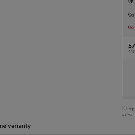
VE
Cen
Uše
57
471
Číslo p
Barva:
me varianty