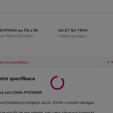
DOPRAVA po ČR a SR
14 LET NA TRHU
od 3500 Kč ZDARMA
Ověřený prodejce
etní specifikace
tní specifikace
vý set JOMA PHOENIX
nový fotbalový komplet od zn. JOMA v novém designu.
ze použít jak pro trénink, tak i jako zápasový komplet.