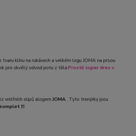
 tvaru klínu na rukávech a velkém logu JOMA na prsou.
k pro skvělý odvod potu z těla.
Prostě super dres v
vnitřních slipů a
logem
JOMA
. Tyto trenýrky jsou
komplet !!!