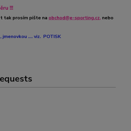
ru !!!
t tak prosím pište na
obchod@e-sporting.cz
,
nebo
jmenovkou .... viz. POTISK
equests