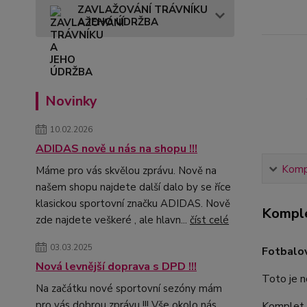
ZAVLAŽOVÁNÍ TRÁVNÍKU
A JEHO ÚDRŽBA
Novinky
10.02.2026
ADIDAS nově u nás na shopu !!!
Kompl
Máme pro vás skvělou zprávu. Nově na
našem shopu najdete další dalo by se říce
klasickou sportovní značku ADIDAS. Nově
Komple
zde najdete veškeré , ale hlavn...
číst celé
03.03.2025
Fotbalo
Nová levnější doprava s DPD !!!
Toto je 
Na začátku nové sportovní sezóny mám
pro vás dobrou zprávu !!! Vše okolo nás
Komplet l