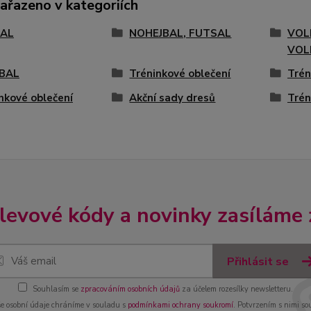
zařazeno v kategoriích
AL
NOHEJBAL, FUTSAL
VOL
VOL
BAL
Tréninkové oblečení
Trén
nkové oblečení
Akční sady dresů
Trén
slevové kódy a novinky zasíláme
Přihlásit se
Souhlasím se
zpracováním osobních údajů
za účelem rozesílky newsletteru.
e osobní údaje chráníme v souladu s
podmínkami ochrany soukromí
. Potvrzením s nimi so