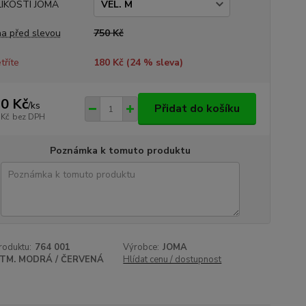
LIKOSTI JOMA
a před slevou
750 Kč
tříte
180 Kč (
24
% sleva)
0 Kč
/
ks
Přidat do košíku
 Kč
bez DPH
Poznámka k tomuto produktu
roduktu:
764 001
Výrobce:
JOMA
TM. MODRÁ / ČERVENÁ
Hlídat cenu / dostupnost