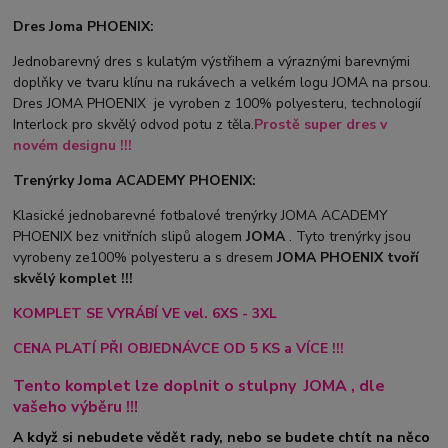
Dres Joma PHOENIX:
Jednobarevný dres s kulatým výstřihem a výraznými barevnými
doplňky ve tvaru klínu na rukávech a velkém logu JOMA na prsou.
Dres JOMA PHOENIX je vyroben z 100% polyesteru, technologií
Interlock pro skvělý odvod potu z těla.
Prostě super dres v
novém designu !!!
Trenýrky Joma ACADEMY PHOENIX:
Klasické jednobarevné fotbalové trenýrky JOMA ACADEMY
PHOENIX bez vnitřních slipů a
logem
JOMA
. Tyto trenýrky jsou
vyrobeny ze100% polyesteru a s dresem
JOMA PHOENIX tvoří
skvělý komplet !!!
KOMPLET SE VYRÁBÍ VE vel. 6XS - 3XL
CENA PLATÍ PŘI OBJEDNÁVCE OD 5 KS a VÍCE !!!
Tento komplet lze doplnit o stulpny
JOMA
, dle
vašeho výběru !!!
A když si nebudete vědět rady, nebo se budete chtít na něco