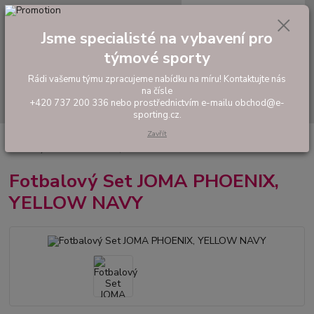
0
ks
tel: +420 737 200 336
CZK
za
0,00 Kč
Pondělí-Pátek: 8 - 17 hodin
Jsme specialisté na vybavení pro
týmové sporty
Menu
Rádi vašemu týmu zpracujeme nabídku na míru! Kontaktujte nás
na čísle
Hledat
+420 737 200 336 nebo prostřednictvím e-mailu obchod@e-
sporting.cz.
Zavřít
Úvod
FOTBAL
Tréninkové oblečení
Hráčské sady a dresy
Fotbalový Set JOMA PHOENIX, YELLOW NAVY
Fotbalový Set JOMA PHOENIX,
YELLOW NAVY