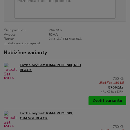
Číslo produktu:
764 015
Výrobce:
JOMA
Barva:
ŽLUTÁ / TM.MODRÁ
Hlídat cenu / dostupnost
Nabízíme varianty
Fotbalový Set JOMA PHOENIX, RED
BLACK
750 Kč
Ušetříte 180 Kč
570 Kč
/
ks
471 Kč
bez DPH
Zvolit variantu
Fotbalový Set JOMA PHOENIX,
ORANGE BLACK
750 Kč