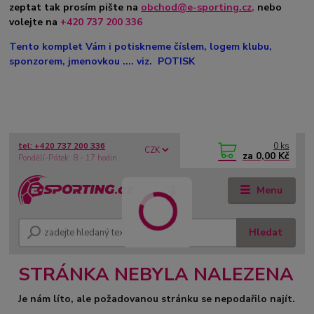
zeptat tak prosím pište na
obchod@e-sporting.cz
,
nebo
volejte na
+420 737 200 336
Tento komplet Vám i potiskneme číslem, logem klubu,
sponzorem, jmenovkou .... viz. POTISK
0
ks
tel: +420 737 200 336
CZK
za
0,00 Kč
Pondělí-Pátek: 8 - 17 hodin
Menu
Hledat
STRÁNKA NEBYLA NALEZENA
Je nám líto, ale požadovanou stránku se nepodařilo najít.