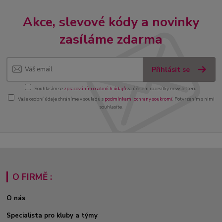
Akce, slevové kódy a novinky
zasíláme zdarma
Přihlásit se
Souhlasím se
zpracováním osobních údajů
za účelem rozesílky newsletteru.
Vaše osobní údaje chráníme v souladu s
podmínkami ochrany soukromí
. Potvrzením s nimi
souhlasíte.
O FIRMĚ :
O nás
Specialista pro kluby a týmy