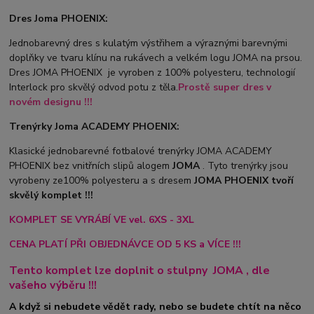
Dres Joma PHOENIX:
Jednobarevný dres s kulatým výstřihem a výraznými barevnými
doplňky ve tvaru klínu na rukávech a velkém logu JOMA na prsou.
Dres JOMA PHOENIX je vyroben z 100% polyesteru, technologií
Interlock pro skvělý odvod potu z těla.
Prostě super dres v
novém designu !!!
Trenýrky Joma ACADEMY PHOENIX:
Klasické jednobarevné fotbalové trenýrky JOMA ACADEMY
PHOENIX bez vnitřních slipů a
logem
JOMA
. Tyto trenýrky jsou
vyrobeny ze100% polyesteru a s dresem
JOMA PHOENIX tvoří
skvělý komplet !!!
KOMPLET SE VYRÁBÍ VE vel. 6XS - 3XL
CENA PLATÍ PŘI OBJEDNÁVCE OD 5 KS a VÍCE !!!
Tento komplet lze doplnit o stulpny
JOMA
, dle
vašeho výběru !!!
A když si nebudete vědět rady, nebo se budete chtít na něco