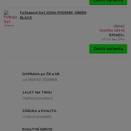
Zvolit variantu
Fotbalový Set JOMA PHOENIX, GREEN
BLACK
750 Kč
Ušetříte 180 Kč
570 Kč
/
ks
471 Kč
bez DPH
Zvolit variantu
DOPRAVA po ČR a SR
od 3500 Kč ZDARMA
14 LET NA TRHU
Ověřený prodejce
ZÁRUKA a KVALITA
U všech produktů
KVALITNÍ SERVIS