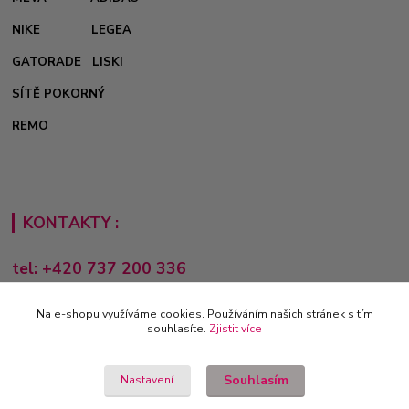
NIKE
LEGEA
GATORADE
LISKI
SÍTĚ POKORNÝ
REMO
KONTAKTY :
tel: +420 737 200 336
Pondělí-Pátek: 8 - 17 hodin
Na e-shopu využíváme cookies. Používáním našich stránek s tím
obchod@e-sporting.cz
souhlasíte.
Zjistit více
Souhlasím
Nastavení