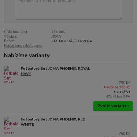
Číslo produktu:
764 001
Výrobce:
JOMA
Barva:
TM. MODRÁ / ČERVENÁ
Hlídat cenu / dostupnost
Nabízíme varianty
Fotbalový Set JOMA PHOENIX, ROYAL
NAVY
750 Kč
Ušetříte 180 Kč
570 Kč
/
ks
471 Kč
bez DPH
Zvolit variantu
Fotbalový Set JOMA PHOENIX, RED
WHITE
750 Kč