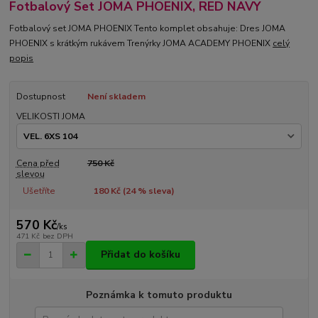
Fotbalový Set JOMA PHOENIX, RED NAVY
Fotbalový set JOMA PHOENIX Tento komplet obsahuje: Dres JOMA
PHOENIX s krátkým rukávem Trenýrky JOMA ACADEMY PHOENIX
celý
popis
Dostupnost
Není skladem
VELIKOSTI JOMA
Cena před
750 Kč
slevou
Ušetříte
180 Kč (
24
% sleva)
570 Kč
/
ks
471 Kč
bez DPH
Přidat do košíku
Poznámka k tomuto produktu