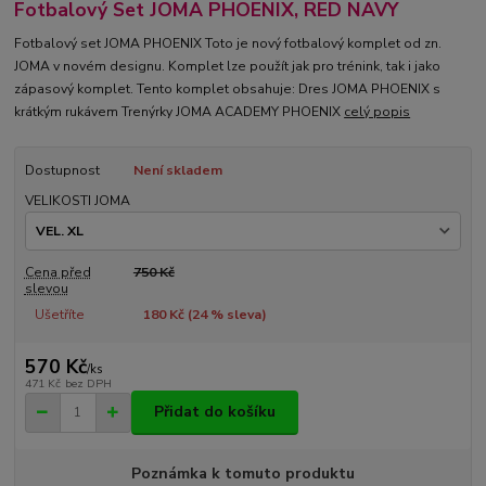
Fotbalový Set JOMA PHOENIX, RED NAVY
Fotbalový set JOMA PHOENIX Toto je nový fotbalový komplet od zn.
JOMA v novém designu. Komplet lze použít jak pro trénink, tak i jako
zápasový komplet. Tento komplet obsahuje: Dres JOMA PHOENIX s
krátkým rukávem Trenýrky JOMA ACADEMY PHOENIX
celý popis
Dostupnost
Není skladem
VELIKOSTI JOMA
Cena před
750 Kč
slevou
Ušetříte
180 Kč (
24
% sleva)
570 Kč
/
ks
471 Kč
bez DPH
Přidat do košíku
Poznámka k tomuto produktu