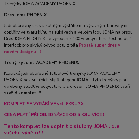
Trenýrky JOMA ACADEMY PHOENIX
Dres Joma PHOENIX:
Jednobarevný dres s kulatým výstřihem a výraznými barevnými
doplňky ve tvaru klínu na rukávech a velkém logu JOMA na prsou.
Dres JOMA PHOENIX je vyroben z 100% polyesteru, technologií
Interlock pro skvělý odvod potu z těla.
Prostě super dres v
novém designu !!!
Trenýrky Joma ACADEMY PHOENIX:
Klasické jednobarevné fotbalové trenýrky JOMA ACADEMY
PHOENIX bez vnitřních slipů a
logem
JOMA
. Tyto trenýrky jsou
vyrobeny ze100% polyesteru a s dresem
JOMA PHOENIX tvoří
skvělý komplet !!!
KOMPLET SE VYRÁBÍ VE vel. 6XS - 3XL
CENA PLATÍ PŘI OBJEDNÁVCE OD 5 KS a VÍCE !!!
Tento komplet lze doplnit o stulpny
JOMA
, dle
vašeho výběru !!!