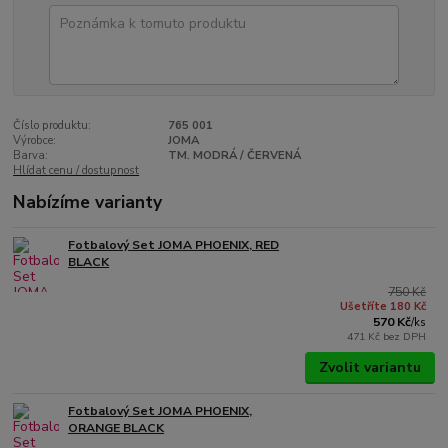
Číslo produktu:
765 001
Výrobce:
JOMA
Barva:
TM. MODRÁ / ČERVENÁ
Hlídat cenu / dostupnost
Nabízíme varianty
Fotbalový Set JOMA PHOENIX, RED
BLACK
750 Kč
Ušetříte 180 Kč
570 Kč
/
ks
471 Kč
bez DPH
Zvolit variantu
Fotbalový Set JOMA PHOENIX,
ORANGE BLACK