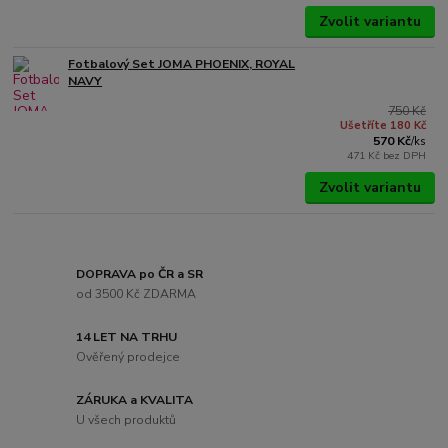
Zvolit variantu
Fotbalový Set JOMA PHOENIX, ROYAL
NAVY
750 Kč
Ušetříte 180 Kč
570 Kč
/
ks
471 Kč
bez DPH
Zvolit variantu
DOPRAVA po ČR a SR
od 3500 Kč ZDARMA
14 LET NA TRHU
Ověřený prodejce
ZÁRUKA a KVALITA
U všech produktů