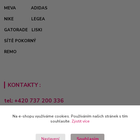
MEVA
ADIDAS
NIKE
LEGEA
GATORADE
LISKI
SÍTĚ POKORNÝ
REMO
KONTAKTY :
tel: +420 737 200 336
Pondělí-Pátek: 8 - 17 hodin
Na e-shopu využíváme cookies. Používáním našich stránek s tím
obchod@e-sporting.cz
souhlasíte.
Zjistit více
Souhlasím
Nastavení