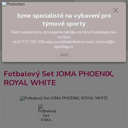
0
ks
tel: +420 737 200 336
CZK
za
0,00 Kč
Pondělí-Pátek: 8 - 17 hodin
Jsme specialisté na vybavení pro
týmové sporty
Menu
Rádi vašemu týmu zpracujeme nabídku na míru! Kontaktujte nás
na čísle
Hledat
+420 737 200 336 nebo prostřednictvím e-mailu obchod@e-
sporting.cz.
Zavřít
Úvod
FOTBAL
Tréninkové oblečení
Hráčské sady a dresy
Fotbalový Set JOMA PHOENIX, ROYAL WHITE
Fotbalový Set JOMA PHOENIX,
ROYAL WHITE