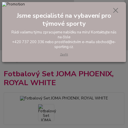
0
ks
tel: +420 737 200 336
CZK
za
0,00 Kč
Pondělí-Pátek: 8 - 17 hodin
Jsme specialisté na vybavení pro
týmové sporty
Menu
Rádi vašemu týmu zpracujeme nabídku na míru! Kontaktujte nás
na čísle
Hledat
+420 737 200 336 nebo prostřednictvím e-mailu obchod@e-
sporting.cz.
Zavřít
Úvod
FOTBAL
Tréninkové oblečení
Hráčské sady a dresy
Fotbalový Set JOMA PHOENIX, ROYAL WHITE
Fotbalový Set JOMA PHOENIX,
ROYAL WHITE