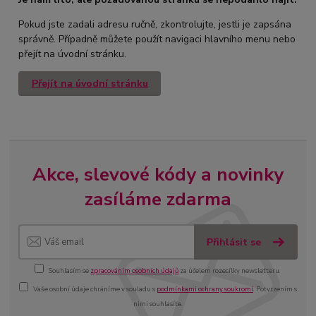
Pokud jste zadali adresu ručně, zkontrolujte, jestli je zapsána
správně. Případně můžete použít navigaci hlavního menu nebo
přejít na úvodní stránku.
Přejít na úvodní stránku
Akce, slevové kódy a novinky
zasíláme zdarma
Přihlásit se
Souhlasím se
zpracováním osobních údajů
za účelem rozesílky newsletteru.
Vaše osobní údaje chráníme v souladu s
podmínkami ochrany soukromí
. Potvrzením s
nimi souhlasíte.