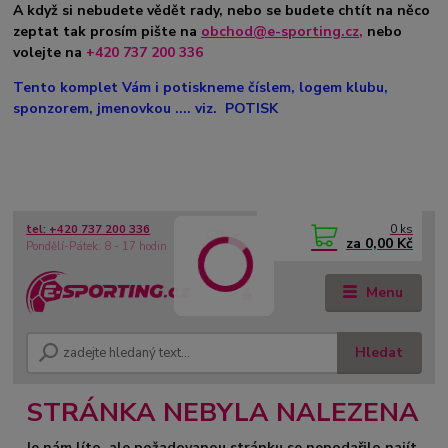
A když si nebudete vědět rady, nebo se budete chtít na něco
zeptat tak prosím pište na
obchod@e-sporting.cz
,
nebo
volejte na
+420 737 200 336
Tento komplet Vám i potiskneme číslem, logem klubu,
sponzorem, jmenovkou .... viz. POTISK
0
ks
tel: +420 737 200 336
CZK
za
0,00 Kč
Pondělí-Pátek: 8 - 17 hodin
Menu
Hledat
STRÁNKA NEBYLA NALEZENA
Je nám líto, ale požadovanou stránku se nepodařilo najít.