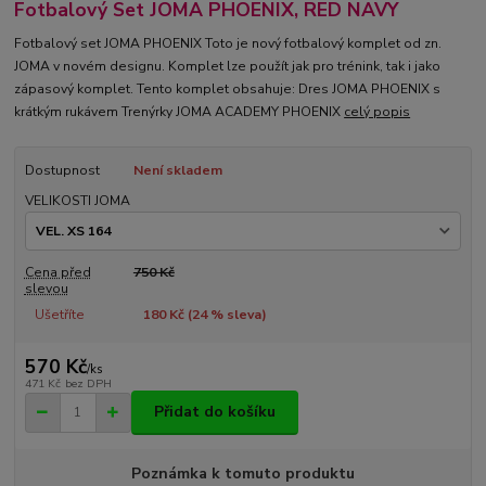
Fotbalový Set JOMA PHOENIX, RED NAVY
Fotbalový set JOMA PHOENIX Toto je nový fotbalový komplet od zn.
JOMA v novém designu. Komplet lze použít jak pro trénink, tak i jako
zápasový komplet. Tento komplet obsahuje: Dres JOMA PHOENIX s
krátkým rukávem Trenýrky JOMA ACADEMY PHOENIX
celý popis
Dostupnost
Není skladem
VELIKOSTI JOMA
Cena před
750 Kč
slevou
Ušetříte
180 Kč (
24
% sleva)
570 Kč
/
ks
471 Kč
bez DPH
Přidat do košíku
Poznámka k tomuto produktu