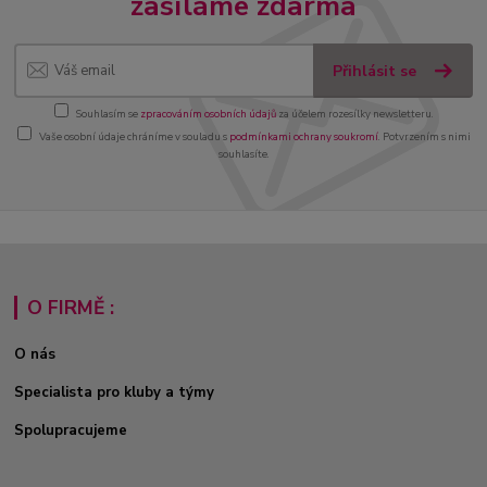
zasíláme zdarma
Přihlásit se
Souhlasím se
zpracováním osobních údajů
za účelem rozesílky newsletteru.
Vaše osobní údaje chráníme v souladu s
podmínkami ochrany soukromí
. Potvrzením s nimi
souhlasíte.
O FIRMĚ :
O nás
Specialista pro kluby a týmy
Spolupracujeme