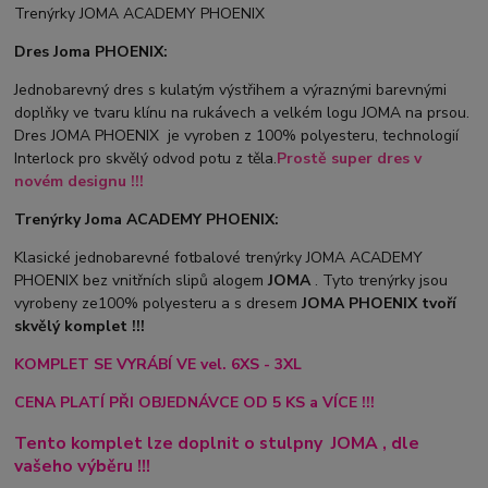
Trenýrky JOMA ACADEMY PHOENIX
Dres Joma PHOENIX:
Jednobarevný dres s kulatým výstřihem a výraznými barevnými
doplňky ve tvaru klínu na rukávech a velkém logu JOMA na prsou.
Dres JOMA PHOENIX je vyroben z 100% polyesteru, technologií
Interlock pro skvělý odvod potu z těla.
Prostě super dres v
novém designu !!!
Trenýrky Joma ACADEMY PHOENIX:
Klasické jednobarevné fotbalové trenýrky JOMA ACADEMY
PHOENIX bez vnitřních slipů a
logem
JOMA
. Tyto trenýrky jsou
vyrobeny ze100% polyesteru a s dresem
JOMA PHOENIX tvoří
skvělý komplet !!!
KOMPLET SE VYRÁBÍ VE vel. 6XS - 3XL
CENA PLATÍ PŘI OBJEDNÁVCE OD 5 KS a VÍCE !!!
Tento komplet lze doplnit o stulpny
JOMA
, dle
vašeho výběru !!!