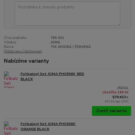
Číslo produktu:
765 001
Výrobce:
JOMA
Barva:
TM. MODRÁ / ČERVENÁ
Hlídat cenu / dostupnost
Nabízíme varianty
Fotbalový Set JOMA PHOENIX, RED
BLACK
750 Kč
Ušetříte 180 Kč
570 Kč
/
ks
471 Kč
bez DPH
Zvolit variantu
Fotbalový Set JOMA PHOENIX,
ORANGE BLACK