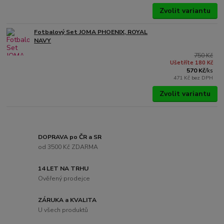
Zvolit variantu
Fotbalový Set JOMA PHOENIX, ROYAL
NAVY
750 Kč
Ušetříte 180 Kč
570 Kč
/
ks
471 Kč
bez DPH
Zvolit variantu
DOPRAVA po ČR a SR
od 3500 Kč ZDARMA
14 LET NA TRHU
Ověřený prodejce
ZÁRUKA a KVALITA
U všech produktů