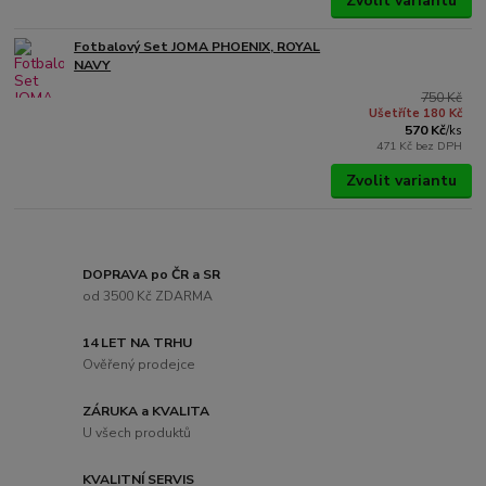
Zvolit variantu
Fotbalový Set JOMA PHOENIX, ROYAL
NAVY
750 Kč
Ušetříte 180 Kč
570 Kč
/
ks
471 Kč
bez DPH
Zvolit variantu
DOPRAVA po ČR a SR
od 3500 Kč ZDARMA
14 LET NA TRHU
Ověřený prodejce
ZÁRUKA a KVALITA
U všech produktů
KVALITNÍ SERVIS