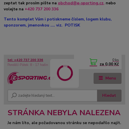
zeptat tak prosím pište na
obchod@e-sporting.cz
,
nebo
volejte na
+420 737 200 336
Tento komplet Vám i potiskneme číslem, logem klubu,
sponzorem, jmenovkou .... viz. POTISK
0
ks
tel: +420 737 200 336
CZK
za
0,00 Kč
Pondělí-Pátek: 8 - 17 hodin
Menu
Hledat
STRÁNKA NEBYLA NALEZENA
Je nám líto, ale požadovanou stránku se nepodařilo najít.