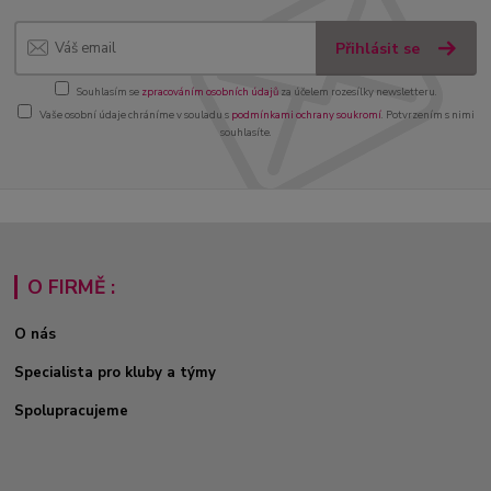
Přihlásit se
Souhlasím se
zpracováním osobních údajů
za účelem rozesílky newsletteru.
Vaše osobní údaje chráníme v souladu s
podmínkami ochrany soukromí
. Potvrzením s nimi
souhlasíte.
O FIRMĚ :
O nás
Specialista pro kluby a týmy
Spolupracujeme