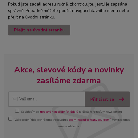
Pokud jste zadali adresu ručně, zkontrolujte, jestli je zapsána
správně. Případně můžete použít navigaci hlavního menu nebo
přejít na úvodní stránku.
Přejít na úvodní stránku
Akce, slevové kódy a novinky
zasíláme zdarma
Přihlásit se
Souhlasím se
zpracováním osobních údajů
za účelem rozesílky newsletteru.
Vaše osobní údaje chráníme v souladu s
podmínkami ochrany soukromí
. Potvrzením s
nimi souhlasíte.