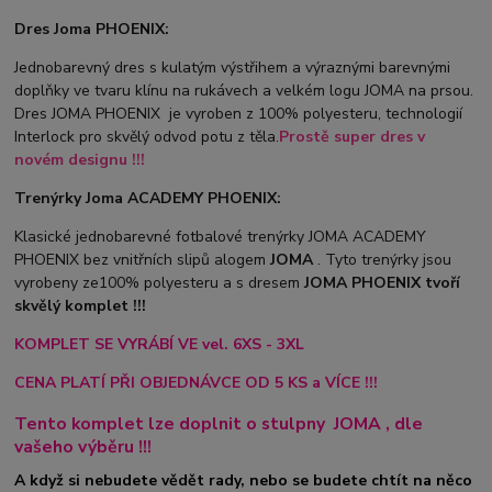
Dres Joma PHOENIX:
Jednobarevný dres s kulatým výstřihem a výraznými barevnými
doplňky ve tvaru klínu na rukávech a velkém logu JOMA na prsou.
Dres JOMA PHOENIX je vyroben z 100% polyesteru, technologií
Interlock pro skvělý odvod potu z těla.
Prostě super dres v
novém designu !!!
Trenýrky Joma ACADEMY PHOENIX:
Klasické jednobarevné fotbalové trenýrky JOMA ACADEMY
PHOENIX bez vnitřních slipů a
logem
JOMA
. Tyto trenýrky jsou
vyrobeny ze100% polyesteru a s dresem
JOMA PHOENIX tvoří
skvělý komplet !!!
KOMPLET SE VYRÁBÍ VE vel. 6XS - 3XL
CENA PLATÍ PŘI OBJEDNÁVCE OD 5 KS a VÍCE !!!
Tento komplet lze doplnit o stulpny
JOMA
, dle
vašeho výběru !!!
A když si nebudete vědět rady, nebo se budete chtít na něco