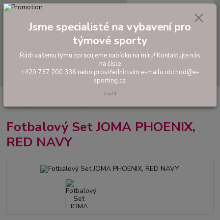
0
ks
tel: +420 737 200 336
CZK
za
0,00 Kč
Pondělí-Pátek: 8 - 17 hodin
Jsme specialisté na vybavení pro
týmové sporty
Menu
Rádi vašemu týmu zpracujeme nabídku na míru! Kontaktujte nás
na čísle
Hledat
+420 737 200 336 nebo prostřednictvím e-mailu obchod@e-
sporting.cz.
Zavřít
Úvod
FOTBAL
Tréninkové oblečení
Hráčské sady a dresy
Fotbalový Set JOMA PHOENIX, RED NAVY
Fotbalový Set JOMA PHOENIX,
RED NAVY