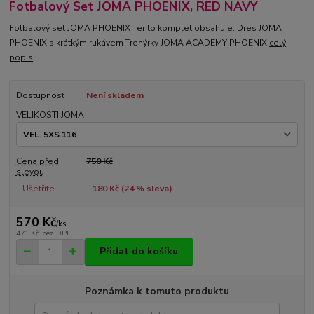
Fotbalový Set JOMA PHOENIX, RED NAVY
Fotbalový set JOMA PHOENIX Tento komplet obsahuje: Dres JOMA
PHOENIX s krátkým rukávem Trenýrky JOMA ACADEMY PHOENIX
celý
popis
Dostupnost
Není skladem
VELIKOSTI JOMA
Cena před
750 Kč
slevou
Ušetříte
180 Kč (
24
% sleva)
570 Kč
/
ks
471 Kč
bez DPH
Přidat do košíku
Poznámka k tomuto produktu