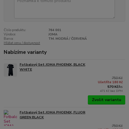
Číslo produktu:
764 001
Výrobce:
JOMA
Barva:
TM. MODRÁ / ČERVENÁ
Hlídat cenu / dostupnost
Nabízíme varianty
Fotbalový Set JOMA PHOENIX, BLACK
WHITE
750 Kč
Ušetříte 180 Kč
570 Kč
/
ks
471 Kč
bez DPH
Zvolit variantu
Fotbalový Set JOMA PHOENIX, FLUOR
GREEN BLACK
750 Kč