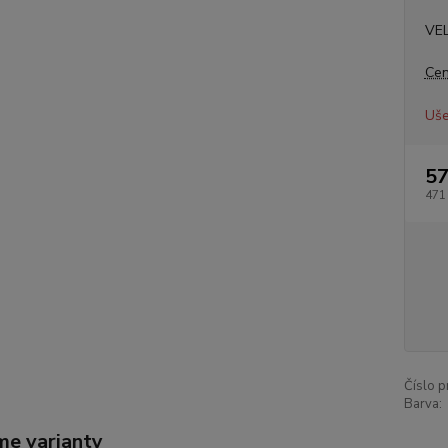
VE
Cen
Uše
57
471
Číslo p
Barva:
me varianty