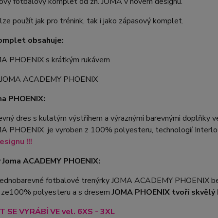
nový fotbalový komplet od zn. JOMA v novém designu.
ze použít jak pro trénink, tak i jako zápasový komplet.
omplet obsahuje:
MA PHOENIX s krátkým rukávem
y JOMA ACADEMY PHOENIX
ma PHOENIX:
vný dres s kulatým výstřihem a výraznými barevnými doplňky ve
A PHOENIX je vyroben z 100% polyesteru, technologií Interloc
signu !!!
y Joma ACADEMY PHOENIX:
 jednobarevné fotbalové trenýrky JOMA ACADEMY PHOENIX bez 
 ze100% polyesteru a s dresem
JOMA PHOENIX tvoří skvělý 
 SE VYRÁBÍ VE vel. 6XS - 3XL