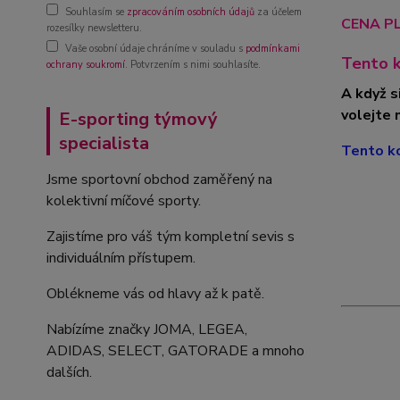
Souhlasím se
zpracováním osobních údajů
za účelem
CENA PL
rozesílky newsletteru.
Vaše osobní údaje chráníme v souladu s
podmínkami
Tento k
ochrany soukromí
. Potvrzením s nimi souhlasíte.
A když s
volejte 
E-sporting týmový
specialista
Tento ko
Jsme sportovní obchod zaměřený na
kolektivní míčové sporty.
Zajistíme pro váš tým kompletní sevis s
individuálním přístupem.
Oblékneme vás od hlavy až k patě.
Nabízíme značky JOMA, LEGEA,
ADIDAS, SELECT, GATORADE a mnoho
dalších.