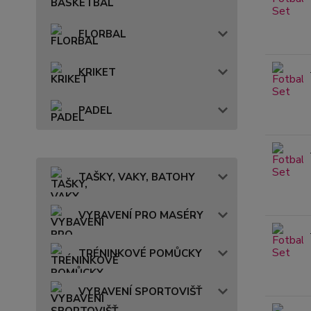
FLORBAL
KRIKET
PADEL
TAŠKY, VAKY, BATOHY
VYBAVENÍ PRO MASÉRY
TRÉNINKOVÉ POMŮCKY
VYBAVENÍ SPORTOVIŠŤ