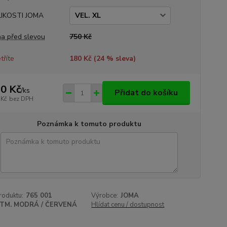
LIKOSTI JOMA
a před slevou
750 Kč
tříte
180 Kč (
24
% sleva)
0 Kč
/
ks
Přidat do košíku
 Kč
bez DPH
Poznámka k tomuto produktu
roduktu:
765 001
Výrobce:
JOMA
TM. MODRÁ / ČERVENÁ
Hlídat cenu / dostupnost