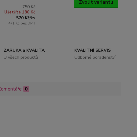
Zvolit variantu
750 Kč
Ušetříte 180 Kč
570 Kč
/
ks
471 Kč
bez DPH
ZÁRUKA a KVALITA
KVALITNÍ SERVIS
U všech produktů
Odborné poradenství
Komentáře
0