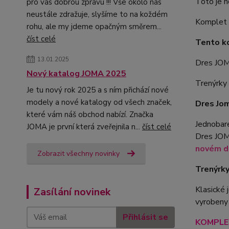
Toto je 
pro vás dobrou zprávu !!! Vše okolo nás
neustále zdražuje, slyšíme to na koždém
Komplet l
rohu, ale my jdeme opačným směrem...
číst celé
Tento k
13.01.2025
Dres JO
Nový katalog JOMA 2025
Trenýrk
Je tu nový rok 2025 a s ním přichází nové
modely a nové katalogy od všech značek,
Dres Jo
které vám náš obchod nabízí. Značka
Jednobare
JOMA je první která zveřejnila n...
číst celé
Dres JOM
novém de
Zobrazit všechny novinky
Trenýrk
Klasické
Zasílání novinek
vyrobeny
Přihlásit se
KOMPLET