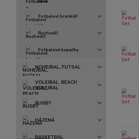
míče
Fotbaloví brankáři
Rozhodčí
Fotbalové kopačky
NOHEJBAL, FUTSAL
VOLEJBAL, BEACH
VOLEJBAL
RUGBY
HÁZENÁ
BASKETBAL