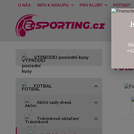
O NÁS
INFO K NÁKUPU
PRO KLUBY
POTISKY
J
Rá
+42
Úvod
VÝPRODEJ poslední kusy
Fot
FOTBAL
Akční sady dresů
Tréninkové oblečení