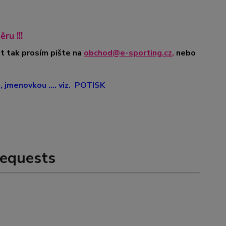
ru !!!
t tak prosím pište na
obchod@e-sporting.cz
,
nebo
jmenovkou .... viz. POTISK
equests