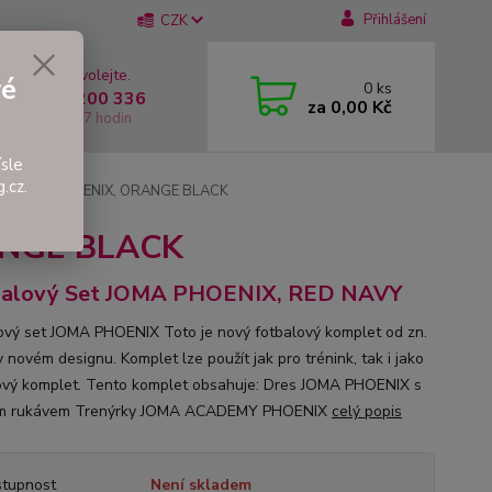
Přihlášení
CZK
 si rady? Zavolejte.
vé
0
ks
 +420 737 200 336
za
0,00 Kč
í-Pátek: 8 - 17 hodin
sle
.cz.
Set JOMA PHOENIX, ORANGE BLACK
ANGE BLACK
balový Set JOMA PHOENIX, RED NAVY
ový set JOMA PHOENIX Toto je nový fotbalový komplet od zn.
 novém designu. Komplet lze použít jak pro trénink, tak i jako
vý komplet. Tento komplet obsahuje: Dres JOMA PHOENIX s
ým rukávem Trenýrky JOMA ACADEMY PHOENIX
celý popis
tupnost
Není skladem