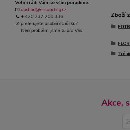
Velmi rádi Vám se vším poradíme.
📧
obchod@e-sporting.cz
Zboží 
📞 + 420 737 200 336
🤝 preferujete osobní schůzku?
FOTB
Není problém, jsme tu pro Vás
FLOR
Tréni
Akce, 