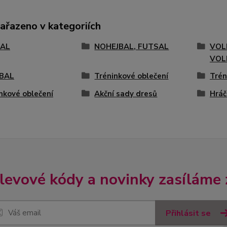
zařazeno v kategoriích
AL
NOHEJBAL, FUTSAL
VOL
VOL
BAL
Tréninkové oblečení
Trén
nkové oblečení
Akční sady dresů
Hráč
slevové kódy a novinky zasíláme
Přihlásit se