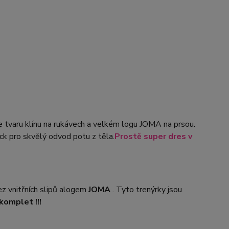
 tvaru klínu na rukávech a velkém logu JOMA na prsou.
k pro skvělý odvod potu z těla.
Prostě super dres v
vnitřních slipů a
logem
JOMA
. Tyto trenýrky jsou
komplet !!!