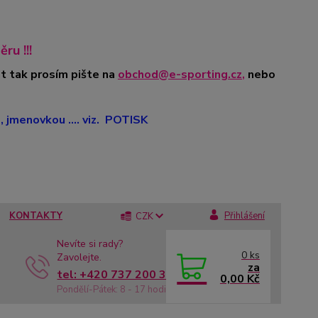
ru !!!
t tak prosím pište na
obchod@e-sporting.cz
,
nebo
jmenovkou .... viz. POTISK
KONTAKTY
Přihlášení
CZK
Nevíte si rady?
0
ks
Zavolejte.
za
tel: +420 737 200 336
0,00 Kč
Pondělí-Pátek: 8 - 17 hodin