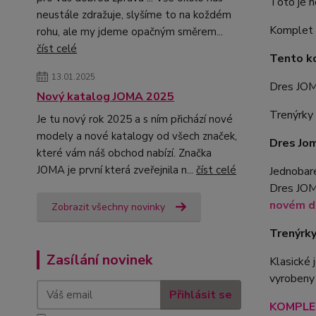
Toto je 
neustále zdražuje, slyšíme to na koždém
Komplet l
rohu, ale my jdeme opačným směrem...
číst celé
Tento k
13.01.2025
Dres JO
Nový katalog JOMA 2025
Trenýrk
Je tu nový rok 2025 a s ním přichází nové
modely a nové katalogy od všech značek,
Dres Jo
které vám náš obchod nabízí. Značka
JOMA je první která zveřejnila n...
číst celé
Jednobare
Dres JOM
novém de
Zobrazit všechny novinky
Trenýrk
Zasílání novinek
Klasické
vyrobeny
Přihlásit se
KOMPLET