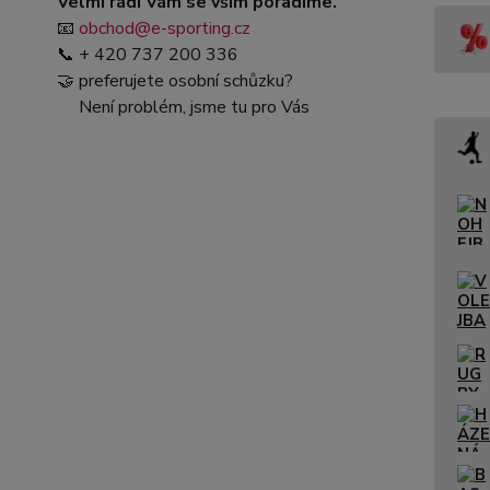
Velmi rádi Vám se vším poradíme.
📧
obchod@e-sporting.cz
📞 + 420 737 200 336
🤝 preferujete osobní schůzku?
Není problém, jsme tu pro Vás