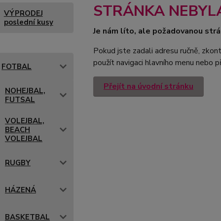
STRÁNKA NEBYL
VÝPRODEJ
poslední kusy
Je nám líto, ale požadovanou strá
Pokud jste zadali adresu ručně, zkont
použít navigaci hlavního menu nebo př
FOTBAL
Přejít na úvodní stránku
NOHEJBAL,
FUTSAL
VOLEJBAL,
BEACH
VOLEJBAL
RUGBY
HÁZENÁ
BASKETBAL