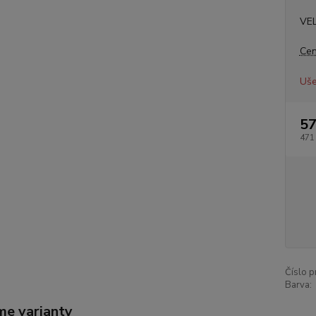
VE
Cen
Uše
57
471
Číslo p
Barva:
me varianty