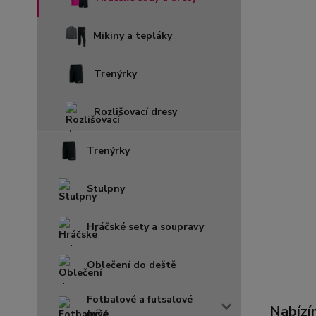
Mikiny a tepláky
Trenýrky
Rozlišovací dresy
Trenýrky
Stulpny
Hráčské sety a soupravy
Oblečení do deště
Fotbalové a futsalové
Nabízí
míče