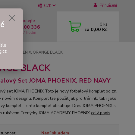
Přihlášení
CZK
 si rady? Zavolejte.
vé
0
ks
 +420 737 200 336
za
0,00 Kč
í-Pátek: 8 - 17 hodin
sle
.cz.
Set JOMA PHOENIX, ORANGE BLACK
ANGE BLACK
balový Set JOMA PHOENIX, RED NAVY
ový set JOMA PHOENIX Toto je nový fotbalový komplet od zn.
 novém designu. Komplet lze použít jak pro trénink, tak i jako
vý komplet. Tento komplet obsahuje: Dres JOMA PHOENIX s
ým rukávem Trenýrky JOMA ACADEMY PHOENIX
celý popis
tupnost
Není skladem