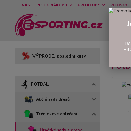
O NÁS
INFO K NÁKUPU
PRO KLUBY
POTISKY
J
Rá
+42
Úvod
VÝPRODEJ poslední kusy
Fot
FOTBAL
Akční sady dresů
Tréninkové oblečení
Hráčské sady a dresy