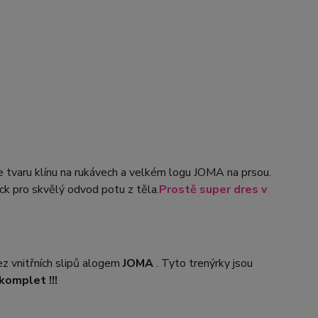
 tvaru klínu na rukávech a velkém logu JOMA na prsou.
k pro skvělý odvod potu z těla.
Prostě super dres v
vnitřních slipů a
logem
JOMA
. Tyto trenýrky jsou
komplet !!!