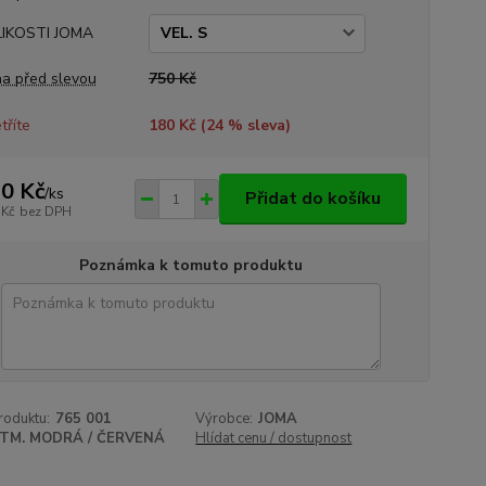
LIKOSTI JOMA
a před slevou
750 Kč
tříte
180 Kč (
24
% sleva)
0 Kč
/
ks
Přidat do košíku
 Kč
bez DPH
Poznámka k tomuto produktu
roduktu:
765 001
Výrobce:
JOMA
TM. MODRÁ / ČERVENÁ
Hlídat cenu / dostupnost