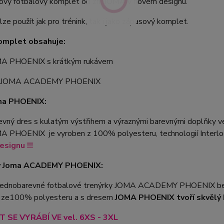
nový fotbalový komplet od zn. JOMA v novém designu.
ze použít jak pro trénink, tak i jako zápasový komplet.
omplet obsahuje:
MA PHOENIX s krátkým rukávem
y JOMA ACADEMY PHOENIX
ma PHOENIX:
vný dres s kulatým výstřihem a výraznými barevnými doplňky ve
A PHOENIX je vyroben z 100% polyesteru, technologií Interloc
signu !!!
y Joma ACADEMY PHOENIX:
 jednobarevné fotbalové trenýrky JOMA ACADEMY PHOENIX bez 
 ze100% polyesteru a s dresem
JOMA PHOENIX tvoří skvělý 
 SE VYRÁBÍ VE vel. 6XS - 3XL