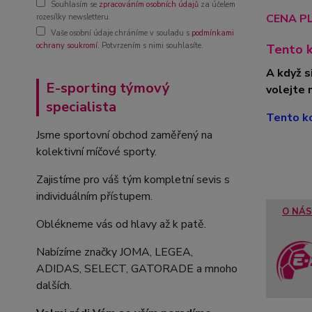
Souhlasím se
zpracováním osobních údajů
za účelem
CENA PL
rozesílky newsletteru.
Vaše osobní údaje chráníme v souladu s
podmínkami
ochrany soukromí
. Potvrzením s nimi souhlasíte.
Tento k
A když s
E-sporting týmový
volejte 
specialista
Tento ko
Jsme sportovní obchod zaměřený na
kolektivní míčové sporty.
Zajistíme pro váš tým kompletní sevis s
individuálním přístupem.
O NÁS
Oblékneme vás od hlavy až k patě.
Nabízíme značky JOMA, LEGEA,
ADIDAS, SELECT, GATORADE a mnoho
dalších.