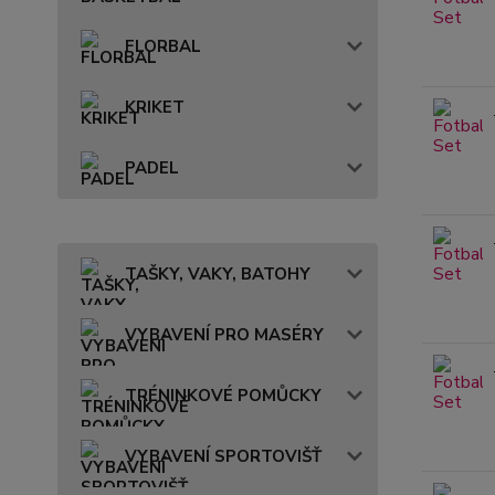
FLORBAL
KRIKET
PADEL
TAŠKY, VAKY, BATOHY
VYBAVENÍ PRO MASÉRY
TRÉNINKOVÉ POMŮCKY
VYBAVENÍ SPORTOVIŠŤ