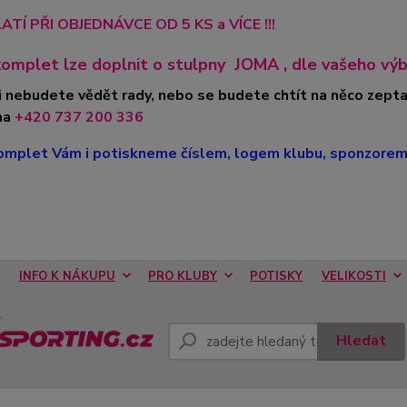
ATÍ PŘI OBJEDNÁVCE OD 5 KS a VÍCE !!!
omplet lze doplnit o stulpny
JOMA
, dle vašeho výbě
i nebudete vědět rady, nebo se budete chtít na něco zepta
na
+420 737 200 336
mplet Vám i potiskneme číslem, logem klubu, sponzorem, 
INFO K NÁKUPU
PRO KLUBY
POTISKY
VELIKOSTI
Hledat