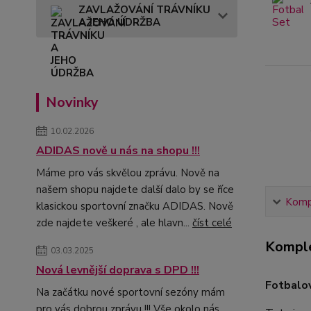
ZAVLAŽOVÁNÍ TRÁVNÍKU
A JEHO ÚDRŽBA
Novinky
10.02.2026
ADIDAS nově u nás na shopu !!!
Máme pro vás skvělou zprávu. Nově na
našem shopu najdete další dalo by se říce
Kompl
klasickou sportovní značku ADIDAS. Nově
zde najdete veškeré , ale hlavn...
číst celé
Komple
03.03.2025
Nová levnější doprava s DPD !!!
Fotbalo
Na začátku nové sportovní sezóny mám
pro vás dobrou zprávu !!! Vše okolo nás