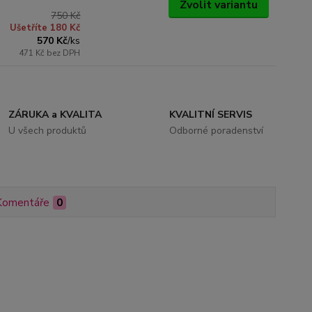
Zvolit variantu
750 Kč
Ušetříte 180 Kč
570 Kč
/
ks
471 Kč
bez DPH
ZÁRUKA a KVALITA
KVALITNÍ SERVIS
U všech produktů
Odborné poradenství
Komentáře
0