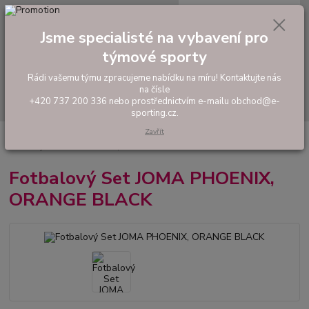
0
ks
tel: +420 737 200 336
CZK
za
0,00 Kč
Pondělí-Pátek: 8 - 17 hodin
Jsme specialisté na vybavení pro
týmové sporty
Menu
Rádi vašemu týmu zpracujeme nabídku na míru! Kontaktujte nás
na čísle
Hledat
+420 737 200 336 nebo prostřednictvím e-mailu obchod@e-
sporting.cz.
Zavřít
Úvod
FOTBAL
Tréninkové oblečení
Hráčské sady a dresy
Fotbalový Set JOMA PHOENIX, ORANGE BLACK
Fotbalový Set JOMA PHOENIX,
ORANGE BLACK