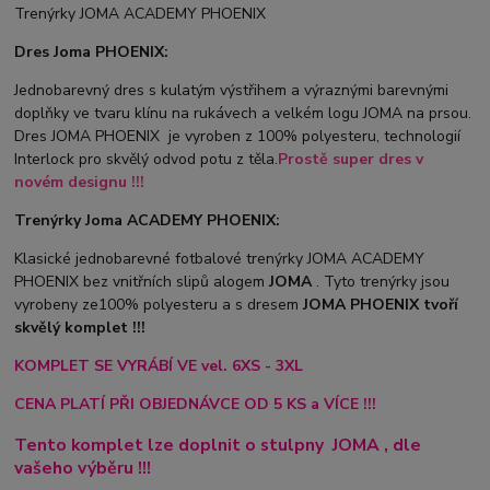
Trenýrky JOMA ACADEMY PHOENIX
Dres Joma PHOENIX:
Jednobarevný dres s kulatým výstřihem a výraznými barevnými
doplňky ve tvaru klínu na rukávech a velkém logu JOMA na prsou.
Dres JOMA PHOENIX je vyroben z 100% polyesteru, technologií
Interlock pro skvělý odvod potu z těla.
Prostě super dres v
novém designu !!!
Trenýrky Joma ACADEMY PHOENIX:
Klasické jednobarevné fotbalové trenýrky JOMA ACADEMY
PHOENIX bez vnitřních slipů a
logem
JOMA
. Tyto trenýrky jsou
vyrobeny ze100% polyesteru a s dresem
JOMA PHOENIX tvoří
skvělý komplet !!!
KOMPLET SE VYRÁBÍ VE vel. 6XS - 3XL
CENA PLATÍ PŘI OBJEDNÁVCE OD 5 KS a VÍCE !!!
Tento komplet lze doplnit o stulpny
JOMA
, dle
vašeho výběru !!!