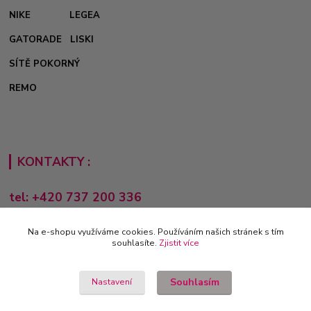
NIKE
LEGEA
GATORADE
LISKI
SÍTĚ POKORNÝ
REMO
KONTAKTY :
tel: +420 737 200 336
Pondělí-Pátek: 8 - 17 hodin
Na e-shopu využíváme cookies. Používáním našich stránek s tím
obchod@e-sporting.cz
souhlasíte.
Zjistit více
Souhlasím
Nastavení