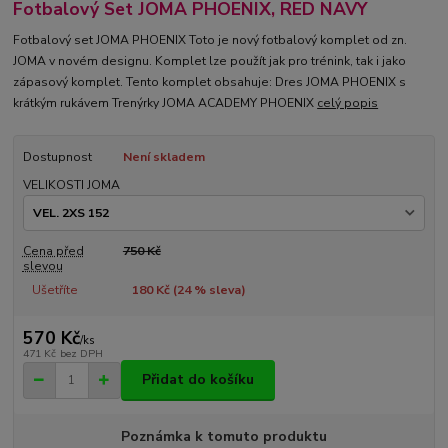
Fotbalový Set JOMA PHOENIX, RED NAVY
Fotbalový set JOMA PHOENIX Toto je nový fotbalový komplet od zn.
JOMA v novém designu. Komplet lze použít jak pro trénink, tak i jako
zápasový komplet. Tento komplet obsahuje: Dres JOMA PHOENIX s
krátkým rukávem Trenýrky JOMA ACADEMY PHOENIX
celý popis
Dostupnost
Není skladem
VELIKOSTI JOMA
Cena před
750 Kč
slevou
Ušetříte
180 Kč (
24
% sleva)
570 Kč
/
ks
471 Kč
bez DPH
Přidat do košíku
Poznámka k tomuto produktu