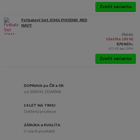
Zvolit variantu
Fotbalový Set JOMA PHOENIX, RED
NAVY
750 Kč
Ušetříte 180 Kč
570 Kč
/
ks
471 Kč
bez DPH
Zvolit variantu
DOPRAVA po ČR a SR
od 3500 Kč ZDARMA
14 LET NA TRHU
Ověřený prodejce
ZÁRUKA a KVALITA
U všech produktů