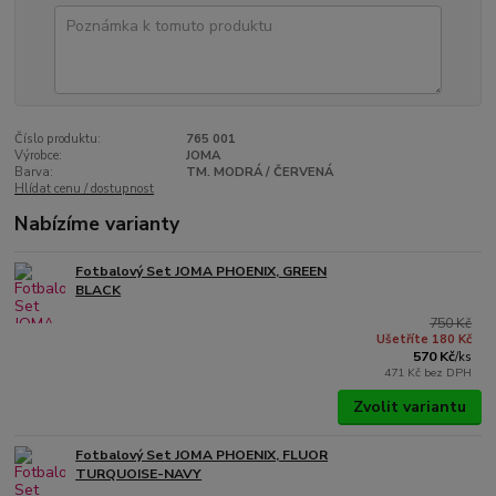
Číslo produktu:
765 001
Výrobce:
JOMA
Barva:
TM. MODRÁ / ČERVENÁ
Hlídat cenu / dostupnost
Nabízíme varianty
Fotbalový Set JOMA PHOENIX, GREEN
BLACK
750 Kč
Ušetříte 180 Kč
570 Kč
/
ks
471 Kč
bez DPH
Zvolit variantu
Fotbalový Set JOMA PHOENIX, FLUOR
TURQUOISE-NAVY