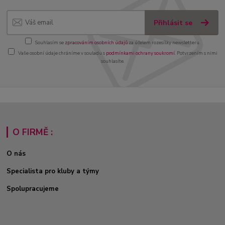
Přihlásit se
Souhlasím se
zpracováním osobních údajů
za účelem rozesílky newsletteru.
Vaše osobní údaje chráníme v souladu s
podmínkami ochrany soukromí
. Potvrzením s nimi
souhlasíte.
O FIRMĚ :
O nás
Specialista pro kluby a týmy
Spolupracujeme