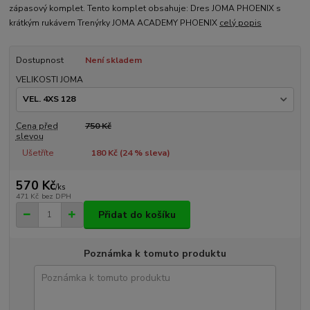
zápasový komplet. Tento komplet obsahuje: Dres JOMA PHOENIX s
krátkým rukávem Trenýrky JOMA ACADEMY PHOENIX
celý popis
Dostupnost
Není skladem
VELIKOSTI JOMA
Cena před
750 Kč
slevou
Ušetříte
180 Kč (
24
% sleva)
570 Kč
/
ks
471 Kč
bez DPH
Přidat do košíku
Poznámka k tomuto produktu