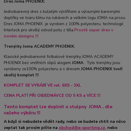
Dres Joma PHOENIX:
Jednobarevný dres s kulatým výstřihem a výraznými barevnými
doplňky ve tvaru klínu na rukávech a velkém logu JOMA na prsou.
Dres JOMA PHOENIX je vyroben z 100% polyesteru, technologií
Interlock pro skvělý odvod potu z těla.
Prostě super dres v
novém designu !!!
Trenýrky Joma ACADEMY PHOENIX:
Klasické jednobarevné fotbalové trenýrky JOMA ACADEMY
PHOENIX bez vnitřních slipů a
logem
JOMA
. Tyto trenýrky jsou
vyrobeny ze100% polyesteru a s dresem
JOMA PHOENIX tvoří
skvělý komplet !!!
KOMPLET SE VYRÁBÍ VE vel. 6XS - 3XL
CENA PLATÍ PŘI OBJEDNÁVCE OD 5 KS a VÍCE !!!
Tento komplet lze doplnit o stulpny
JOMA
, dle
vašeho výběru !!!
A když si nebudete vědět rady, nebo se budete chtít na něco
zeptat tak prosím pište na
obchod@e-sporting.cz
,
nebo