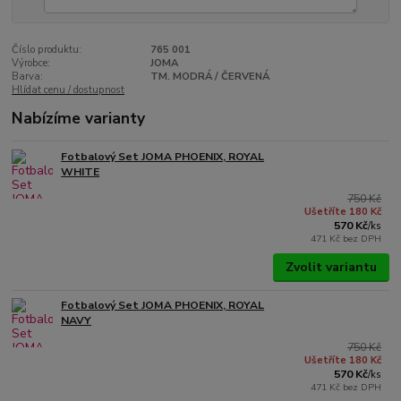
Číslo produktu:
765 001
Výrobce:
JOMA
Barva:
TM. MODRÁ / ČERVENÁ
Hlídat cenu / dostupnost
Nabízíme varianty
Fotbalový Set JOMA PHOENIX, ROYAL
WHITE
750 Kč
Ušetříte 180 Kč
570 Kč
/
ks
471 Kč
bez DPH
Zvolit variantu
Fotbalový Set JOMA PHOENIX, ROYAL
NAVY
750 Kč
Ušetříte 180 Kč
570 Kč
/
ks
471 Kč
bez DPH