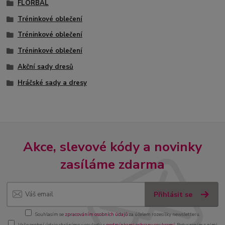
FLORBAL
Tréninkové oblečení
Tréninkové oblečení
Tréninkové oblečení
Akční sady dresů
Hráčské sady a dresy
Akce, slevové kódy a novinky
zasíláme zdarma
Přihlásit se
Souhlasím se
zpracováním osobních údajů
za účelem rozesílky newsletteru.
Vaše osobní údaje chráníme v souladu s
podmínkami ochrany soukromí
. Potvrzením s nimi