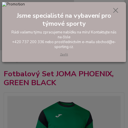
0
ks
tel: +420 737 200 336
CZK
za
0,00 Kč
Pondělí-Pátek: 8 - 17 hodin
Jsme specialisté na vybavení pro
týmové sporty
Menu
Rádi vašemu týmu zpracujeme nabídku na míru! Kontaktujte nás
na čísle
Hledat
+420 737 200 336 nebo prostřednictvím e-mailu obchod@e-
sporting.cz.
Zavřít
Úvod
FOTBAL
Tréninkové oblečení
Hráčské sady a dresy
Fotbalový Set JOMA PHOENIX, GREEN BLACK
Fotbalový Set JOMA PHOENIX,
GREEN BLACK