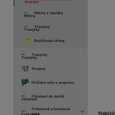
Mikiny a tepláky
Trenýrky
Rozlišovací dresy
Trenýrky
Stulpny
Hráčské sety a soupravy
Oblečení do deště
Fotbalové a futsalové
Nabízí
míče