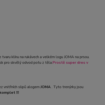
 tvaru klínu na rukávech a velkém logu JOMA na prsou.
k pro skvělý odvod potu z těla.
Prostě super dres v
vnitřních slipů a
logem
JOMA
. Tyto trenýrky jsou
komplet !!!