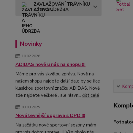
ZAVLAŽOVÁNÍ TRÁVNÍKU
A JEHO ÚDRŽBA
Novinky
10.02.2026
ADIDAS nově u nás na shopu !!!
Máme pro vás skvělou zprávu. Nově na
našem shopu najdete další dalo by se říce
Kompl
klasickou sportovní značku ADIDAS. Nově
zde najdete veškeré , ale hlavn...
číst celé
Komple
03.03.2025
Nová levnější doprava s DPD !!!
Fotbalo
Na začátku nové sportovní sezóny mám
pro vás dobrou zprávu !!! Vše okolo nás