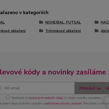
zařazeno v kategoriích
AL
NOHEJBAL, FUTSAL
HÁZ
nkové oblečení
Tréninkové oblečení
Akčn
slevové kódy a novinky zasíláme
Přihlásit se
Souhlasím se
zpracováním osobních údajů
za účelem rozesílky newsletteru.
e osobní údaje chráníme v souladu s
podmínkami ochrany soukromí
. Potvrzením s nimi so