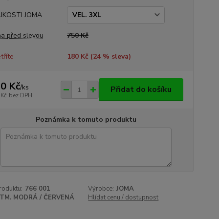
LIKOSTI JOMA
a před slevou
750 Kč
tříte
180 Kč (
24
% sleva)
0 Kč
/
ks
Přidat do košíku
 Kč
bez DPH
Poznámka k tomuto produktu
roduktu:
766 001
Výrobce:
JOMA
TM. MODRÁ / ČERVENÁ
Hlídat cenu / dostupnost