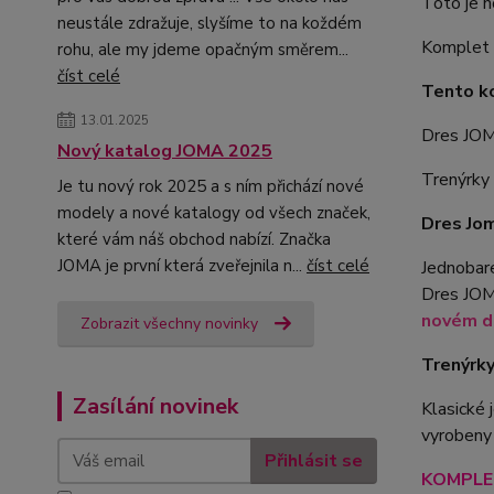
Toto je 
neustále zdražuje, slyšíme to na koždém
Komplet l
rohu, ale my jdeme opačným směrem...
číst celé
Tento k
13.01.2025
Dres JO
Nový katalog JOMA 2025
Trenýrk
Je tu nový rok 2025 a s ním přichází nové
modely a nové katalogy od všech značek,
Dres Jo
které vám náš obchod nabízí. Značka
JOMA je první která zveřejnila n...
číst celé
Jednobare
Dres JOM
novém de
Zobrazit všechny novinky
Trenýrk
Zasílání novinek
Klasické
vyrobeny
Přihlásit se
KOMPLET