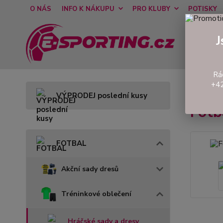
O NÁS
INFO K NÁKUPU
PRO KLUBY
POTISKY
J
Rá
+42
Úvod
VÝPRODEJ poslední kusy
Fot
FOTBAL
Akční sady dresů
Tréninkové oblečení
Hráčské sady a dresy