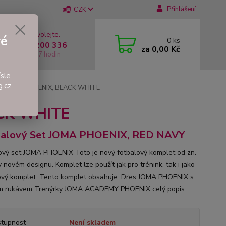
Přihlášení
CZK
 si rady? Zavolejte.
vé
0
ks
 +420 737 200 336
za
0,00 Kč
í-Pátek: 8 - 17 hodin
sle
.cz.
Set JOMA PHOENIX, BLACK WHITE
ACK WHITE
balový Set JOMA PHOENIX, RED NAVY
ový set JOMA PHOENIX Toto je nový fotbalový komplet od zn.
 novém designu. Komplet lze použít jak pro trénink, tak i jako
vý komplet. Tento komplet obsahuje: Dres JOMA PHOENIX s
ým rukávem Trenýrky JOMA ACADEMY PHOENIX
celý popis
tupnost
Není skladem