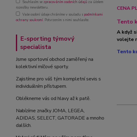
Souhlasím se
zpracováním osobních údajů
za účelem
CENA PL
rozesílky newsletteru.
Vaše osobní údaje chráníme v souladu s
podmínkami
ochrany soukromí
. Potvrzením s nimi souhlasíte.
Tento k
A když s
E-sporting týmový
volejte 
specialista
Tento ko
Jsme sportovní obchod zaměřený na
kolektivní míčové sporty.
Zajistíme pro váš tým kompletní sevis s
individuálním přístupem.
Oblékneme vás od hlavy až k patě.
Nabízíme značky JOMA, LEGEA,
ADIDAS, SELECT, GATORADE a mnoho
dalších.