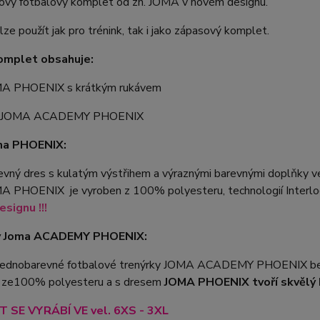
nový fotbalový komplet od zn. JOMA v novém designu.
ze použít jak pro trénink, tak i jako zápasový komplet.
omplet obsahuje:
MA PHOENIX s krátkým rukávem
y JOMA ACADEMY PHOENIX
ma PHOENIX:
vný dres s kulatým výstřihem a výraznými barevnými doplňky ve
A PHOENIX je vyroben z 100% polyesteru, technologií Interloc
signu !!!
y Joma ACADEMY PHOENIX:
 jednobarevné fotbalové trenýrky JOMA ACADEMY PHOENIX bez 
 ze100% polyesteru a s dresem
JOMA PHOENIX tvoří skvělý 
 SE VYRÁBÍ VE vel. 6XS - 3XL