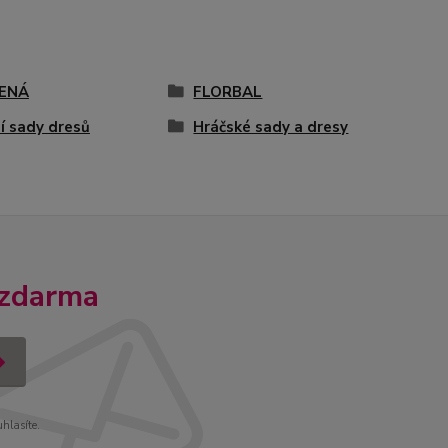
ENÁ
FLORBAL
í sady dresů
Hráčské sady a dresy
 zdarma
uhlasíte.