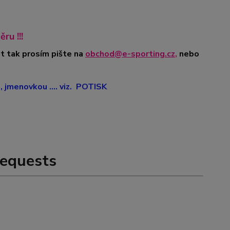
ru !!!
t tak prosím pište na
obchod@e-sporting.cz
,
nebo
jmenovkou .... viz. POTISK
equests