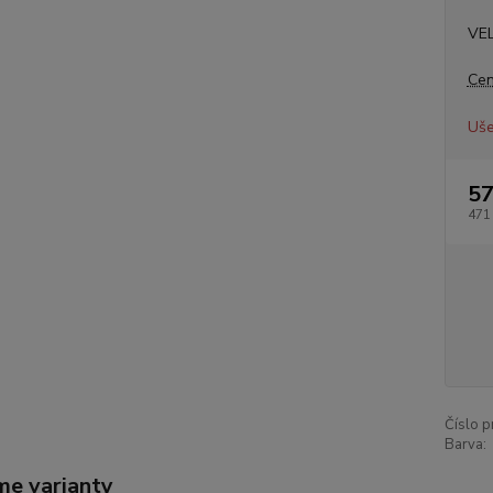
VE
Cen
Uše
57
471
Číslo p
Barva:
me varianty