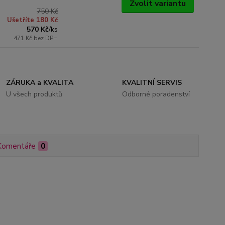
Zvolit variantu
750 Kč
Ušetříte 180 Kč
570 Kč
/
ks
471 Kč
bez DPH
ZÁRUKA a KVALITA
KVALITNÍ SERVIS
U všech produktů
Odborné poradenství
Komentáře
0