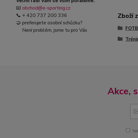
Velmi rádi Vám se vším poradíme.
📧
obchod@e-sporting.cz
Zboží 
📞 + 420 737 200 336
🤝 preferujete osobní schůzku?
FOTB
Není problém, jsme tu pro Vás
Tréni
Akce, 
Vaš