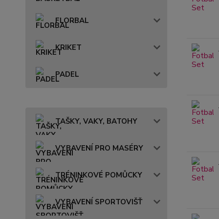
FLORBAL
KRIKET
PADEL
TAŠKY, VAKY, BATOHY
VYBAVENÍ PRO MASÉRY
TRÉNINKOVÉ POMŮCKY
VYBAVENÍ SPORTOVIŠŤ