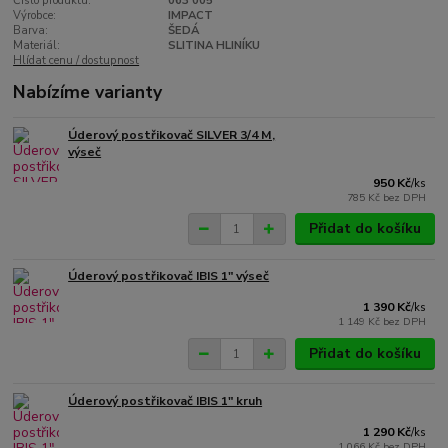
Číslo produktu:
063 005
Výrobce:
IMPACT
Barva:
ŠEDÁ
Materiál:
SLITINA HLINÍKU
Hlídat cenu / dostupnost
Nabízíme varianty
Úderový postřikovač SILVER 3/4 M,
výseč
950 Kč
/
ks
785 Kč
bez DPH
Přidat do košíku
Úderový postřikovač IBIS 1" výseč
1 390 Kč
/
ks
1 149 Kč
bez DPH
Přidat do košíku
Úderový postřikovač IBIS 1" kruh
1 290 Kč
/
ks
1 066 Kč
bez DPH