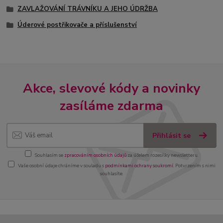
ZAVLAŽOVÁNÍ TRÁVNÍKU A JEHO ÚDRŽBA
Úderové postřikovače a příslušenství
Akce, slevové kódy a novinky
zasíláme zdarma
Přihlásit se
Souhlasím se
zpracováním osobních údajů
za účelem rozesílky newsletteru.
Vaše osobní údaje chráníme v souladu s
podmínkami ochrany soukromí
. Potvrzením s nimi
souhlasíte.