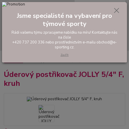
0
ks
tel: +420 737 200 336
CZK
za
0,00 Kč
Pondělí-Pátek: 8 - 17 hodin
Jsme specialisté na vybavení pro
týmové sporty
Menu
Rádi vašemu týmu zpracujeme nabídku na míru! Kontaktujte nás
na čísle
Hledat
+420 737 200 336 nebo prostřednictvím e-mailu obchod@e-
sporting.cz.
Zavřít
Úvod
ZAVLAŽOVÁNÍ TRÁVNÍKU A JEHO ÚDRŽBA
Úderové postřikovače a
příslušenství
Úderový postřikovač JOLLY 5/4" F, kruh
Úderový postřikovač JOLLY 5/4" F,
kruh