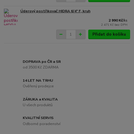
Úderový postřikovač HIDRA 6/4" F, kruh
2 990 Kč
/
ks
2 471 Kč
bez DPH
Přidat do košíku
DOPRAVA po ČR a SR
od 3500 Kč ZDARMA
14 LET NA TRHU
Ověřený prodejce
ZÁRUKA a KVALITA
U všech produktů
KVALITNÍ SERVIS
Odborné poradenství