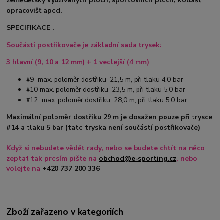
zemědělsky využívaných ploch, sportovních ploch, kolbišť
opracovišť apod.
SPECIFIKACE :
Součástí postřikovače je základní sada trysek:
3 hlavní (9, 10 a 12 mm) + 1 vedlejší (4 mm)
#9 max. poloměr dostřiku 21,5 m, při tlaku 4,0 bar
#10 max. poloměr dostřiku 23,5 m, při tlaku 5,0 bar
#12 max. poloměr dostřiku 28,0 m, při tlaku 5,0 bar
Maximální poloměr dostřiku 29 m je dosažen pouze při trysce
#14 a tlaku 5 bar (tato tryska není součástí postřikovače)
Když si nebudete vědět rady, nebo se budete chtít na něco
zeptat tak prosím pište na
obchod@e-sporting.cz
, nebo
volejte na
+420 737 200 336
Zboží zařazeno v kategoriích