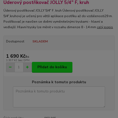
Úderový postřikovač JOLLY 5/4" F, kruh
Úderový postřikovač JOLLY 5/4" F, kruh Úderový postřikovač JOLLY
5/4",kruhový je určený pro větší aplikace postřiku až do vzdálenosti29 m.
Postřikovač je navržen se dvěmi vyměnitelnými tryskami - hlavní a
vedlejší. Hlavní trysky lze měnit v rozsahu dimenze 8 - 14 mm
celý popis
Dostupnost
SKLADEM
1 690 Kč
/
ks
1 397 Kč
bez DPH
Přidat do košíku
Poznámka k tomuto produktu