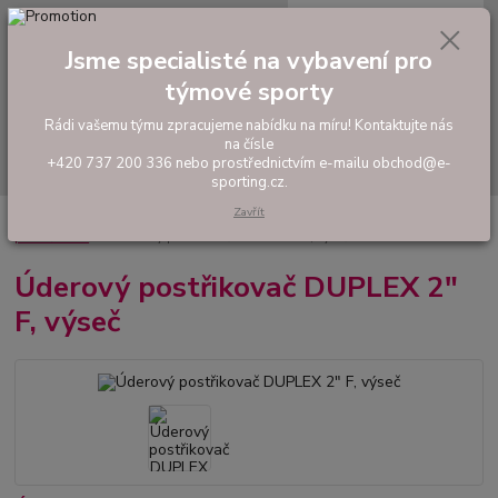
0
ks
tel: +420 737 200 336
CZK
za
0,00 Kč
Pondělí-Pátek: 8 - 17 hodin
Jsme specialisté na vybavení pro
týmové sporty
Menu
Rádi vašemu týmu zpracujeme nabídku na míru! Kontaktujte nás
na čísle
Hledat
+420 737 200 336 nebo prostřednictvím e-mailu obchod@e-
sporting.cz.
Zavřít
Úvod
ZAVLAŽOVÁNÍ TRÁVNÍKU A JEHO ÚDRŽBA
Úderové postřikovače a
příslušenství
Úderový postřikovač DUPLEX 2" F, výseč
Úderový postřikovač DUPLEX 2"
F, výseč