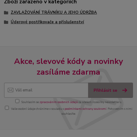
Zboží zařazeno v kategoriích
ZAVLAŽOVÁNÍ TRÁVNÍKU A JEHO ÚDRŽBA
Úderové postřikovače a příslušenství
Akce, slevové kódy a novinky
zasíláme zdarma
Přihlásit se
Souhlasím se
zpracováním osobních údajů
za účelem rozesílky newsletteru.
Vaše osobní údaje chráníme v souladu s
podmínkami ochrany soukromí
. Potvrzením s nimi
souhlasíte.