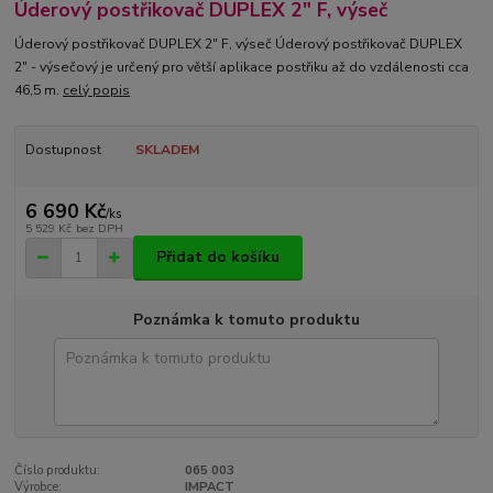
Úderový postřikovač DUPLEX 2" F, výseč
Úderový postřikovač DUPLEX 2" F, výseč Úderový postřikovač DUPLEX
2" - výsečový je určený pro větší aplikace postřiku až do vzdálenosti cca
46,5 m.
celý popis
Dostupnost
SKLADEM
6 690 Kč
/
ks
5 529 Kč
bez DPH
Přidat do košíku
Poznámka k tomuto produktu
Číslo produktu:
065 003
Výrobce:
IMPACT