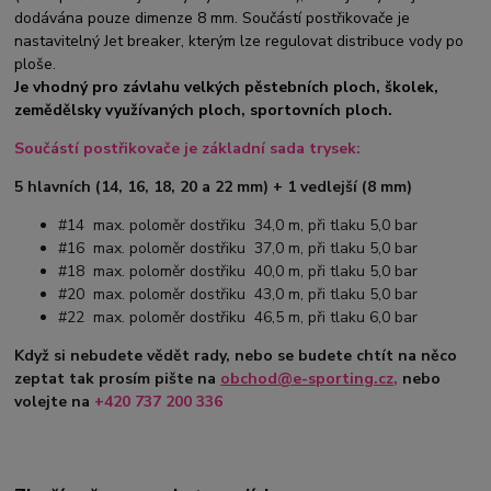
dodávána pouze dimenze 8 mm. Součástí postřikovače je
nastavitelný Jet breaker, kterým lze regulovat distribuce vody po
ploše.
Je vhodný pro závlahu velkých pěstebních ploch, školek,
zemědělsky využívaných ploch, sportovních ploch.
Součástí postřikovače je základní sada trysek:
5 hlavních (14, 16, 18, 20 a 22 mm) + 1 vedlejší (8 mm)
#14 max. poloměr dostřiku 34,0 m, při tlaku 5,0 bar
#16 max. poloměr dostřiku 37,0 m, při tlaku 5,0 bar
#18 max. poloměr dostřiku 40,0 m, při tlaku 5,0 bar
#20 max. poloměr dostřiku 43,0 m, při tlaku 5,0 bar
#22 max. poloměr dostřiku 46,5 m, při tlaku 6,0 bar
Když si nebudete vědět rady, nebo se budete chtít na něco
zeptat tak prosím pište na
obchod@e-sporting.cz
,
nebo
volejte na
+420 737 200 336