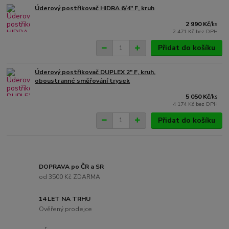
Úderový postřikovač HIDRA 6/4" F, kruh
2 990 Kč
/
ks
2 471 Kč
bez DPH
Přidat do košíku
Úderový postřikovač DUPLEX 2" F, kruh,
oboustranné směřování trysek
5 050 Kč
/
ks
4 174 Kč
bez DPH
Přidat do košíku
DOPRAVA po ČR a SR
od 3500 Kč ZDARMA
14 LET NA TRHU
Ověřený prodejce