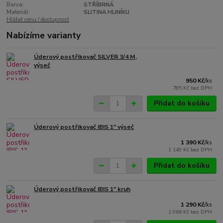
Barva:
STŘÍBRNÁ
Materiál:
SLITINA HLINÍKU
Hlídat cenu / dostupnost
Nabízíme varianty
Úderový postřikovač SILVER 3/4 M,
výseč
950 Kč
/
ks
785 Kč
bez DPH
Přidat do košíku
Úderový postřikovač IBIS 1" výseč
1 390 Kč
/
ks
1 149 Kč
bez DPH
Přidat do košíku
Úderový postřikovač IBIS 1" kruh
1 290 Kč
/
ks
1 066 Kč
bez DPH