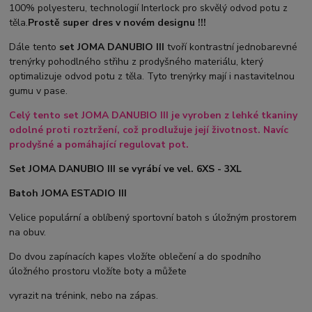
100% polyesteru, technologií Interlock pro skvělý odvod potu z
těla.
Prostě super dres v novém designu !!!
Dále tento
set JOMA DANUBIO III
tvoří kontrastní jednobarevné
trenýrky pohodlného střihu z prodyšného materiálu, který
optimalizuje odvod potu z těla. Tyto trenýrky mají i nastavitelnou
gumu v pase.
Celý tento set JOMA DANUBIO III je vyroben z lehké tkaniny
odolné proti roztržení, což prodlužuje její životnost. Navíc
prodyšné a pomáhající regulovat pot.
Set JOMA DANUBIO III se vyrábí ve vel. 6XS - 3XL
Batoh JOMA ESTADIO III
Velice populární a oblíbený sportovní batoh s úložným prostorem
na obuv.
Do dvou zapínacích kapes vložíte oblečení a do spodního
úložného prostoru vložíte boty a můžete
vyrazit na trénink, nebo na zápas.