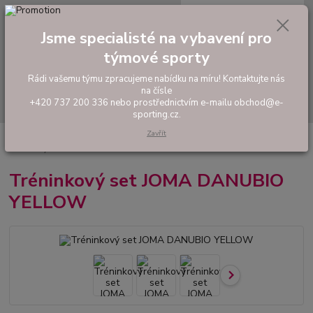
0
ks
tel: +420 737 200 336
CZK
za
0,00 Kč
Pondělí-Pátek: 8 - 17 hodin
Jsme specialisté na vybavení pro
týmové sporty
Menu
Rádi vašemu týmu zpracujeme nabídku na míru! Kontaktujte nás
na čísle
Hledat
+420 737 200 336 nebo prostřednictvím e-mailu obchod@e-
sporting.cz.
Zavřít
Úvod
FOTBAL
Tréninkové oblečení
Hráčské sady a dresy
Tréninkový set JOMA DANUBIO YELLOW
Tréninkový set JOMA DANUBIO
YELLOW