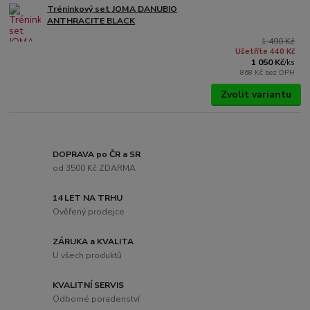
Tréninkový set JOMA DANUBIO
ANTHRACITE BLACK
1 490 Kč
Ušetříte 440 Kč
1 050 Kč
/
ks
868 Kč
bez DPH
Zvolit variantu
DOPRAVA po ČR a SR
od 3500 Kč ZDARMA
14 LET NA TRHU
Ověřený prodejce
ZÁRUKA a KVALITA
U všech produktů
KVALITNÍ SERVIS
Odborné poradenství