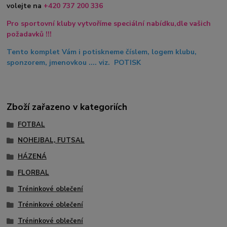
volejte na
+420
737 200 336
Pro sportovní kluby vytvoříme speciální nabídku,dle vašich
požadavků !!!
Tento komplet Vám i potiskneme číslem, logem klubu,
sponzorem, jmenovkou .... viz. POTISK
Zboží zařazeno v kategoriích
FOTBAL
NOHEJBAL, FUTSAL
HÁZENÁ
FLORBAL
Tréninkové oblečení
Tréninkové oblečení
Tréninkové oblečení