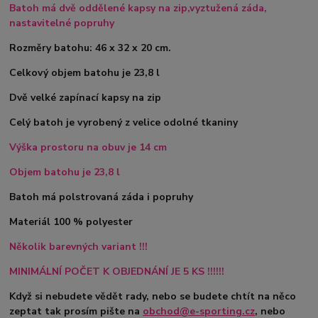
Batoh má dvě oddělené kapsy na zip,vyztužená záda,
nastavitelné popruhy
Rozměry batohu: 46 x 32 x 20 cm.
Celkový objem batohu je 23,8 l
Dvě velké zapínací kapsy na zip
Celý batoh je vyrobený z velice odolné tkaniny
Výška prostoru na obuv je 14 cm
Objem batohu je 23,8 l
Batoh má polstrovaná záda i popruhy
Materiál 100 % polyester
Několik barevných variant !!!
MINIMÁLNÍ POČET K OBJEDNÁNÍ JE 5 KS !!!!!!
Když si nebudete vědět rady, nebo se budete chtít na něco
zeptat tak prosím pište na
obchod@e-sporting.cz
, nebo