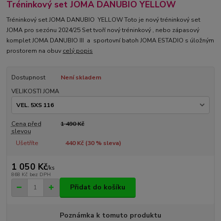
Tréninkový set JOMA DANUBIO YELLOW
Tréninkový set JOMA DANUBIO YELLOW Toto je nový tréninkový set
JOMA pro sezónu 2024/25 Set tvoří nový tréninkový , nebo zápasový
komplet JOMA DANUBIO III a sportovní batoh JOMA ESTADIO s úložným
prostorem na obuv
celý popis
Dostupnost
Není skladem
VELIKOSTI JOMA
Cena před
1 490 Kč
slevou
Ušetříte
440 Kč (
30
% sleva)
1 050 Kč
/
ks
868 Kč
bez DPH
Přidat do košíku
Poznámka k tomuto produktu