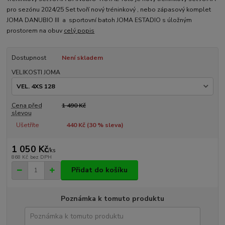
pro sezónu 2024/25 Set tvoří nový tréninkový , nebo zápasový komplet
JOMA DANUBIO III a sportovní batoh JOMA ESTADIO s úložným
prostorem na obuv
celý popis
Dostupnost
Není skladem
VELIKOSTI JOMA
Cena před
1 490 Kč
slevou
Ušetříte
440 Kč (
30
% sleva)
1 050 Kč
/
ks
868 Kč
bez DPH
Přidat do košíku
Poznámka k tomuto produktu