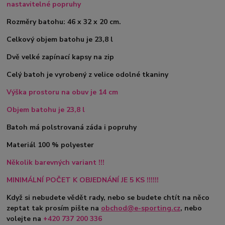
nastavitelné popruhy
Rozměry batohu: 46 x 32 x 20 cm.
Celkový objem batohu je 23,8 l
Dvě velké zapínací kapsy na zip
Celý batoh je vyrobený z velice odolné tkaniny
Výška prostoru na obuv je 14 cm
Objem batohu je 23,8 l
Batoh má polstrovaná záda i popruhy
Materiál 100 % polyester
Několik barevných variant !!!
MINIMÁLNÍ POČET K OBJEDNÁNÍ JE 5 KS !!!!!!
Když si nebudete vědět rady, nebo se budete chtít na něco
zeptat tak prosím pište na
obchod@e-sporting.cz
, nebo
volejte na
+420
737 200 336