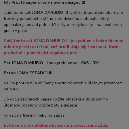
těla.
Prostě super dres v novém designu !!!
Dále tento
set JOMA DANUBIO III
tvoří kontrastní jednobarevné
trenýrky pohodlného střihu z prodyšného materiálu, který
optimalizuje odvod potu z těla. Tyto trenýrky mají i nastavitelnou
gumu v pase.
Celý tento set JOMA DANUBIO III je vyroben z lehké tkaniny
odolné proti roztržení, což prodlužuje její životnost. Navíc
prodyšné a pomáhající regulovat pot.
Set JOMA DANUBIO III se vyrábí ve vel. 6XS - 3XL
Batoh JOMA ESTADIO III
Velice populární a oblíbený sportovní batoh s úložným prostorem
na obuv.
Do dvou zapínacích kapes vložíte oblečení a do spodního
úložného prostoru vložíte boty a můžete
vyrazit na trénink, nebo na zápas.
Batoh má dvě oddělené kapsy na zip,vyztužená záda,