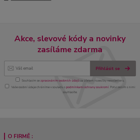
Akce, slevové kódy a novinky
zasíláme zdarma
Přihlásit se
Souhlasím se
zpracováním osobních údajů
za účelem rozesílky newsletteru.
Vaše osobní údaje chráníme v souladu s
podmínkami ochrany soukromí
. Potvrzením s nimi
souhlasíte.
O FIRMĚ :