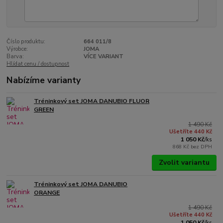
Číslo produktu:
664 011/8
Výrobce:
JOMA
Barva:
VÍCE VARIANT
Hlídat cenu / dostupnost
Nabízíme varianty
Tréninkový set JOMA DANUBIO FLUOR
GREEN
1 490 Kč
Ušetříte 440 Kč
1 050 Kč
/
ks
868 Kč
bez DPH
Zvolit variantu
Tréninkový set JOMA DANUBIO
ORANGE
1 490 Kč
Ušetříte 440 Kč
1 050 Kč
/
ks