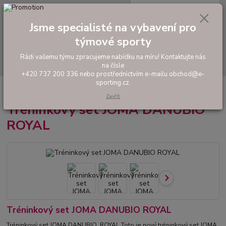
0
ks
tel: +420 737 200 336
CZK
za
0,00 Kč
Pondělí-Pátek: 8 - 17 hodin
Jsme specialisté na vybavení pro
Menu
týmové sporty
Rádi vašemu týmu zpracujeme nabídku na míru! Kontaktujte nás
Hledat
na čísle
+420 737 200 336 nebo prostřednictvím e-mailu obchod@e-
sporting.cz.
Úvod
FOTBAL
Tréninkový set JOMA DANUBIO ROYAL
Zavřít
Tréninkový set JOMA DANUBIO
ROYAL
Tréninkový set JOMA DANUBIO ROYAL
Tréninkový set JOMA DANUBIO ROYAL Toto je nový tréninkový set JOMA