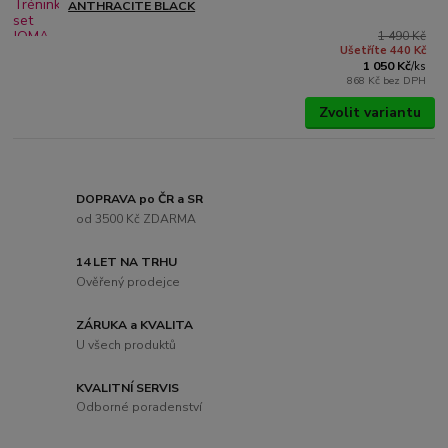
ANTHRACITE BLACK
1 490 Kč
Ušetříte 440 Kč
1 050 Kč
/
ks
868 Kč
bez DPH
Zvolit variantu
DOPRAVA po ČR a SR
od 3500 Kč ZDARMA
14 LET NA TRHU
Ověřený prodejce
ZÁRUKA a KVALITA
U všech produktů
KVALITNÍ SERVIS
Odborné poradenství