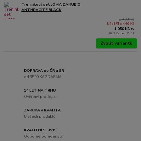
Tréninkový set JOMA DANUBIO
ANTHRACITE BLACK
1 490 Kč
Ušetříte 440 Kč
1 050 Kč
/
ks
868 Kč
bez DPH
Zvolit variantu
DOPRAVA po ČR a SR
od 3500 Kč ZDARMA
14 LET NA TRHU
Ověřený prodejce
ZÁRUKA a KVALITA
U všech produktů
KVALITNÍ SERVIS
Odborné poradenství