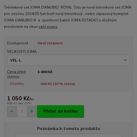
Tréninkový set JOMA DANUBIO ROYAL Toto je nový tréninkový set JOMA
pro sezónu 2024/25 Set tvoří nový tréninkový , nebo zápasový komplet
JOMA DANUBIO III a sportovní batoh JOMA ESTADIO s úložným
prostorem na obuv
celý popis
Dostupnost
Není skladem
VELIKOSTI JOMA
Cena před
1 490 Kč
slevou
Ušetříte
440 Kč (
30
% sleva)
1 050 Kč
/
ks
868 Kč
bez DPH
Přidat do košíku
Poznámka k tomuto produktu