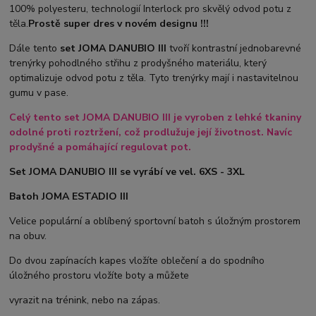
100% polyesteru, technologií Interlock pro skvělý odvod potu z
těla.
Prostě super dres v novém designu !!!
Dále tento
set JOMA DANUBIO III
tvoří kontrastní jednobarevné
trenýrky pohodlného střihu z prodyšného materiálu, který
optimalizuje odvod potu z těla. Tyto trenýrky mají i nastavitelnou
gumu v pase.
Celý tento set JOMA DANUBIO III je vyroben z lehké tkaniny
odolné proti roztržení, což prodlužuje její životnost. Navíc
prodyšné a pomáhající regulovat pot.
Set JOMA DANUBIO III se vyrábí ve vel. 6XS - 3XL
Batoh JOMA ESTADIO III
Velice populární a oblíbený sportovní batoh s úložným prostorem
na obuv.
Do dvou zapínacích kapes vložíte oblečení a do spodního
úložného prostoru vložíte boty a můžete
vyrazit na trénink, nebo na zápas.