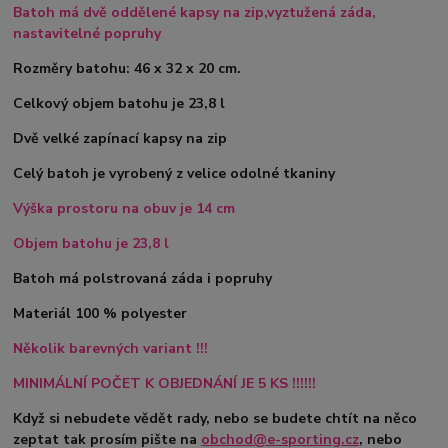
Batoh má dvě oddělené kapsy na zip,vyztužená záda,
nastavitelné popruhy
Rozměry batohu: 46 x 32 x 20 cm.
Celkový objem batohu je 23,8 l
Dvě velké zapínací kapsy na zip
Celý batoh je vyrobený z velice odolné tkaniny
Výška prostoru na obuv je 14 cm
Objem batohu je 23,8 l
Batoh má polstrovaná záda i popruhy
Materiál 100 % polyester
Několik barevných variant !!!
MINIMÁLNÍ POČET K OBJEDNÁNÍ JE 5 KS !!!!!!
Když si nebudete vědět rady, nebo se budete chtít na něco
zeptat tak prosím pište na
obchod@e-sporting.cz
, nebo