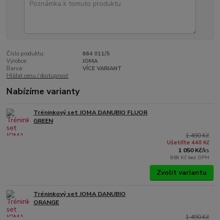
Číslo produktu:
664 011/5
Výrobce:
JOMA
Barva:
VÍCE VARIANT
Hlídat cenu / dostupnost
Nabízíme varianty
Tréninkový set JOMA DANUBIO FLUOR
GREEN
1 490 Kč
Ušetříte 440 Kč
1 050 Kč
/
ks
868 Kč
bez DPH
Zvolit variantu
Tréninkový set JOMA DANUBIO
ORANGE
1 490 Kč