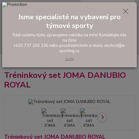
0
ks
tel: +420 737 200 336
CZK
za
0,00 Kč
Pondělí-Pátek: 8 - 17 hodin
Jsme specialisté na vybavení pro
týmové sporty
Menu
Rádi vašemu týmu zpracujeme nabídku na míru! Kontaktujte nás
na čísle
Hledat
+420 737 200 336 nebo prostřednictvím e-mailu obchod@e-
sporting.cz.
Zavřít
Úvod
FOTBAL
Tréninkový set JOMA DANUBIO ROYAL
Tréninkový set JOMA DANUBIO
ROYAL
Tréninkový set JOMA DANUBIO ROYAL