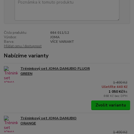
Číslo produktu:
664 011/12
Výrobce:
JOMA
Barva:
VÍCE VARIANT
Hlídat cenu / dostupnost
Nabízíme varianty
Tréninkový set JOMA DANUBIO FLUOR
GREEN
1 490 Kč
Ušetříte 440 Kč
1 050 Kč
/
ks
868 Kč
bez DPH
Zvolit variantu
Tréninkový set JOMA DANUBIO
ORANGE
1 490 Kč