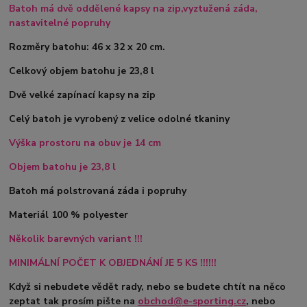
Batoh má dvě oddělené kapsy na zip,vyztužená záda,
nastavitelné popruhy
Rozměry batohu: 46 x 32 x 20 cm.
Celkový objem batohu je 23,8 l
Dvě velké zapínací kapsy na zip
Celý batoh je vyrobený z velice odolné tkaniny
Výška prostoru na obuv je 14 cm
Objem batohu je 23,8 l
Batoh má polstrovaná záda i popruhy
Materiál 100 % polyester
Několik barevných variant !!!
MINIMÁLNÍ POČET K OBJEDNÁNÍ JE 5 KS !!!!!!
Když si nebudete vědět rady, nebo se budete chtít na něco
zeptat tak prosím pište na
obchod@e-sporting.cz
, nebo