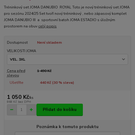
Tréninkový set JOMA DANUBIO ROYAL Toto je nový tréninkový set JOMA
pro sezónu 2024/25 Set tvoří nový tréninkový , nebo zápasový komplet
JOMA DANUBIO III a sportovní batoh JOMA ESTADIO s úložným
prostorem na obuv
celý popis
Dostupnost
Není skladem
VELIKOSTI JOMA
Cena před
1 490 Kč
slevou
Ušetříte
440 Kč (
30
% sleva)
1 050 Kč
/
ks
868 Kč
bez DPH
Přidat do košíku
Poznámka k tomuto produktu