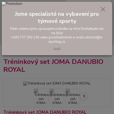
0
ks
tel: +420 737 200 336
CZK
za
0,00 Kč
Pondělí-Pátek: 8 - 17 hodin
Jsme specialisté na vybavení pro
týmové sporty
Menu
Rádi vašemu týmu zpracujeme nabídku na míru! Kontaktujte nás
na čísle
Hledat
+420 737 200 336 nebo prostřednictvím e-mailu obchod@e-
sporting.cz.
Zavřít
Úvod
FOTBAL
Tréninkový set JOMA DANUBIO ROYAL
Tréninkový set JOMA DANUBIO
ROYAL
Tréninkový set JOMA DANUBIO ROYAL