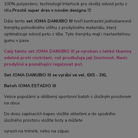
100% polyesteru, technologií Interlock pro skvělý odvod potu z
těla.
Prostě super dres v novém designu !!!
Dále tento
set JOMA DANUBIO III
tvoří kontrastní jednobarevné
trenýrky pohodlného střihu z prodyšného materiálu, který
optimalizuje odvod potu z těla. Tyto trenýrky mají i nastavitelnou
gumu v pase.
Celý tento set JOMA DANUBIO III je vyroben z lehké tkaniny
odolné proti roztržení, což prodlužuje její životnost. Navíc
prodyšné a pomáhající regulovat pot.
Set JOMA DANUBIO III se vyrábí ve vel. 6XS - 3XL
Batoh JOMA ESTADIO III
Velice populární a oblíbený sportovní batoh s úložným prostorem
na obuv.
Do dvou zapínacích kapes vložíte oblečení a do spodního
úložného prostoru vložíte boty a můžete
vyrazit na trénink, nebo na zápas.