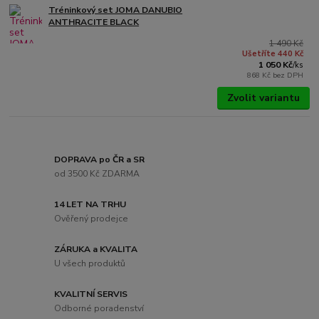
Tréninkový set JOMA DANUBIO
ANTHRACITE BLACK
1 490 Kč
Ušetříte 440 Kč
1 050 Kč
/
ks
868 Kč
bez DPH
Zvolit variantu
DOPRAVA po ČR a SR
od 3500 Kč ZDARMA
14 LET NA TRHU
Ověřený prodejce
ZÁRUKA a KVALITA
U všech produktů
KVALITNÍ SERVIS
Odborné poradenství