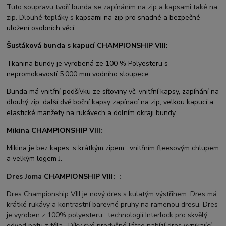
Tuto soupravu tvoří bunda se zapínáním na zip a kapsami také na
zip. Dlouhé tepláky s k
apsami na zip pro snadné a bezpečné
uložení osobních věcí.
Šusťáková bunda s kapucí CHAMPIONSHIP VIII:
Tkanina bundy je vyrobená ze 100 % Polyesteru s
nepromokavostí 5.000 mm vodního sloupece.
Bunda má vnitřní podšívku ze síťoviny vč. vnitřní kapsy, zapínání na
dlouhý zip, další dvě boční kapsy zapínací na zip, velkou kapucí a
elastické manžety na rukávech a dolním okraji bundy.
Mikina CHAMPIONSHIP VIII:
Mikina je bez kapes, s krátkým zipem , vnitřním fleesovým chlupem
a velkým logem J.
Dres Joma
CHAMPIONSHIP VIII:
:
Dres Championship VIII je nový dres s kulatým výstřihem. Dres má
krátké rukávy a kontrastní barevné pruhy na ramenou dresu. Dres
je vyroben z 100% polyesteru , technologií Interlock pro skvělý
odvod potu z těla . Díky své prodyšné látce nabízí dres vynikající