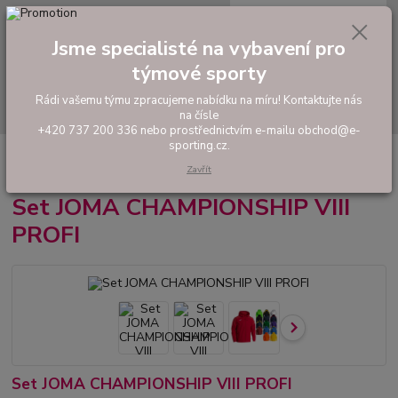
0
ks
tel: +420 737 200 336
CZK
za
0,00 Kč
Pondělí-Pátek: 8 - 17 hodin
Jsme specialisté na vybavení pro
Menu
týmové sporty
Rádi vašemu týmu zpracujeme nabídku na míru! Kontaktujte nás
Hledat
na čísle
+420 737 200 336 nebo prostřednictvím e-mailu obchod@e-
sporting.cz.
Úvod
FOTBAL
Hráčské sety a soupravy
Set JOMA CHAMPIONSHIP
VIII PROFI
Zavřít
Set JOMA CHAMPIONSHIP VIII
PROFI
Set JOMA CHAMPIONSHIP VIII PROFI