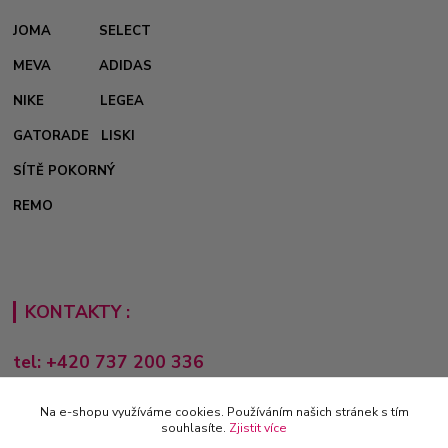
JOMA
SELECT
MEVA
ADIDAS
NIKE
LEGEA
GATORADE
LISKI
SÍTĚ POKORNÝ
REMO
KONTAKTY :
tel: +420 737 200 336
Pondělí-Pátek: 8 - 17 hodin
Na e-shopu využíváme cookies. Používáním našich stránek s tím
obchod@e-sporting.cz
souhlasíte.
Zjistit více