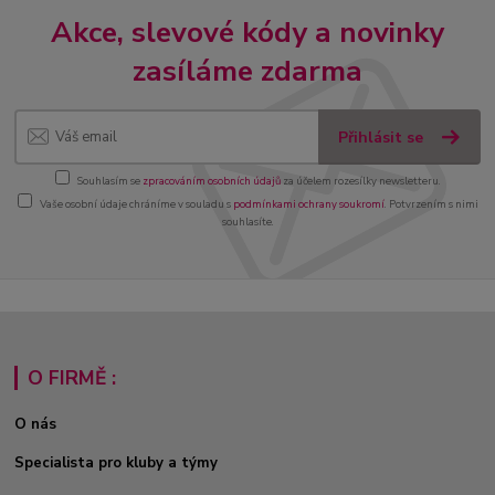
Akce, slevové kódy a novinky
zasíláme zdarma
Přihlásit se
Souhlasím se
zpracováním osobních údajů
za účelem rozesílky newsletteru.
Vaše osobní údaje chráníme v souladu s
podmínkami ochrany soukromí
. Potvrzením s nimi
souhlasíte.
O FIRMĚ :
O nás
Specialista pro kluby a týmy