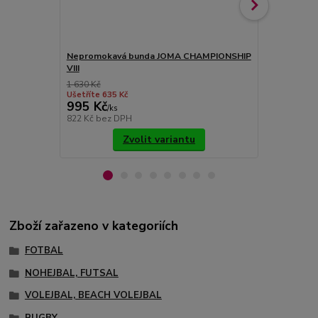
Nepromokavá bunda JOMA CHAMPIONSHIP
Mikina JOMA
VIII
1 630 Kč
1 090 Kč
Ušetříte 635 Kč
Ušetříte 400
995 Kč
690 Kč
/
ks
/
ks
822 Kč
bez DPH
570 Kč
bez 
Zvolit variantu
Zboží zařazeno v kategoriích
FOTBAL
NOHEJBAL, FUTSAL
VOLEJBAL, BEACH VOLEJBAL