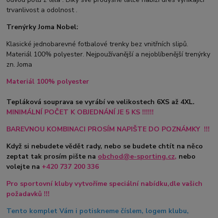
trvanlivost a odolnost .
Trenýrky Joma Nobel:
Klasické jednobarevné fotbalové trenky bez vnitřních slipů.
Materiál 100% polyester. Nejpoužívanější a nejoblíbenější trenýrky
zn. Joma
Materiál 100% polyester
Tepláková souprava se vyrábí ve velikostech 6XS až 4XL.
MINIMÁLNÍ POČET K OBJEDNÁNÍ JE 5 KS !!!!!!
BAREVNOU KOMBINACI PROSÍM NAPIŠTE DO POZNÁMKY !!!
Když si nebudete vědět rady, nebo se budete chtít na něco
zeptat tak prosím pište na
obchod@e-sporting.cz
,
nebo
volejte na
+420
737 200 336
Pro sportovní kluby vytvoříme speciální nabídku,dle vašich
požadavků !!!
Tento komplet Vám i potiskneme číslem, logem klubu,