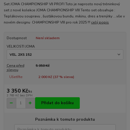
Set JOMA CHAMPIONSHIP VII PROFI Toto je naprosto nový tréninkový
set z nové kolekce JOMA CHAMPIONSHIP VIII Tento set obsahuje :
Teplákovou soupravu , šusťákovou bundu, mikinu, dres a trenýrky ....vše v
novém designu CHAMPIONSHIP VIII pro rok 2025 !!!
celý popis
Dostupnost
Není skladem
VELIKOSTI JOMA
Cena před
5 350 Kč
slevou
Ušetříte
2 000 Kč (
37
% sleva)
3 350 Kč
/
ks
2 769 Kč
bez DPH
Přidat do košíku
Poznámka k tomuto produktu