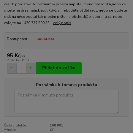
vašich představ Do poznámky prosím napište jméno,přezdívku,nebo co
chtete na dres natisknout Když si nebudete vědět rady, nebo se budete
chtít na něco zeptat tak prosím pište na obchod@e-sporting.cz, nebo
volejte na +420 737 200 33...
celý popis
Dostupnost
SKLADEM
95 Kč
/
ks
79 Kč
bez DPH
Přidat do košíku
Poznámka k tomuto produktu
Číslo produktu:
108 001
Výrobce:
CR