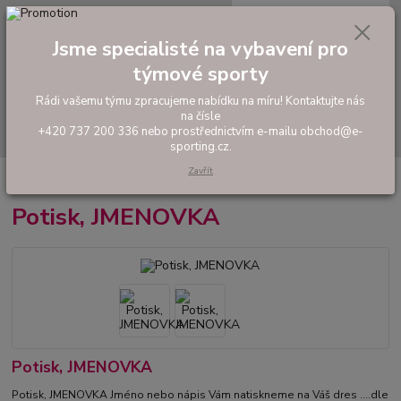
0
ks
tel: +420 737 200 336
CZK
za
0,00 Kč
Pondělí-Pátek: 8 - 17 hodin
Jsme specialisté na vybavení pro
týmové sporty
Menu
Rádi vašemu týmu zpracujeme nabídku na míru! Kontaktujte nás
na čísle
Hledat
+420 737 200 336 nebo prostřednictvím e-mailu obchod@e-
sporting.cz.
Zavřít
Úvod
Potisk, JMENOVKA
Potisk, JMENOVKA
Potisk, JMENOVKA
Potisk, JMENOVKA Jméno nebo nápis Vám natiskneme na Váš dres ....dle