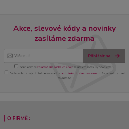
Akce, slevové kódy a novinky
zasíláme zdarma
Přihlásit se
Souhlasím se
zpracováním osobních údajů
za účelem rozesílky newsletteru.
Vaše osobní údaje chráníme v souladu s
podmínkami ochrany soukromí
. Potvrzením s nimi
souhlasíte.
O FIRMĚ :