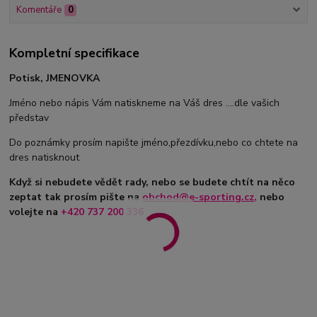
Komentáře
0
Kompletní specifikace
Potisk, JMENOVKA
Jméno nebo nápis Vám natiskneme na Váš dres ....dle vašich
představ
Do poznámky prosím napište jméno,přezdívku,nebo co chtete na
dres natisknout
Když si nebudete vědět rady, nebo se budete chtít na něco
zeptat tak prosím pište na
obchod@e-sporting.cz
,
nebo
volejte na
+420
737 200 336