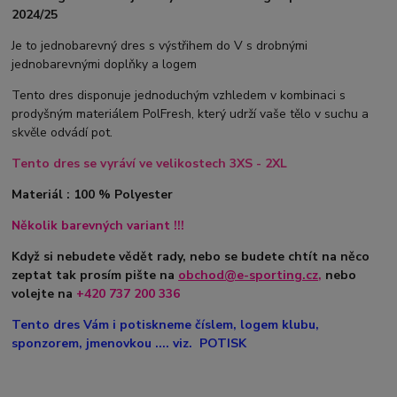
2024/25
Je to jednobarevný dres s výstřihem do V s drobnými
jednobarevnými doplňky a logem
Tento dres disponuje jednoduchým vzhledem v kombinaci s
prodyšným materiálem PolFresh, který udrží vaše tělo v suchu a
skvěle odvádí pot.
Tento dres se vyráví ve velikostech 3XS - 2XL
Materiál : 100 % Polyester
Několik barevných variant !!!
Když si nebudete vědět rady, nebo se budete chtít na něco
zeptat tak prosím pište na
obchod@e-sporting.cz
,
nebo
volejte na
+420
737 200 336
Tento dres Vám i potiskneme číslem, logem klubu,
sponzorem, jmenovkou .... viz. POTISK