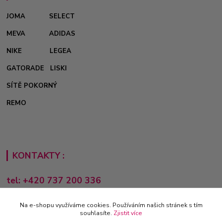
JOMA
SELECT
MEVA
ADIDAS
NIKE
LEGEA
GATORADE
LISKI
SÍTĚ POKORNÝ
REMO
KONTAKTY :
tel: +420 737 200 336
Pondělí-Pátek: 8 - 17 hodin
Na e-shopu využíváme cookies. Používáním našich stránek s tím
obchod@e-sporting.cz
souhlasíte.
Zjistit více