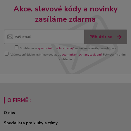
Akce, slevové kódy a novinky
zasíláme zdarma
Přihlásit se
Souhlasím se
zpracováním osobních údajů
za účelem rozesílky newsletteru.
Vaše osobní údaje chráníme v souladu s
podmínkami ochrany soukromí
. Potvrzením s nimi
souhlasíte.
O FIRMĚ :
O nás
Specialista pro kluby a týmy