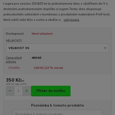
Legea pro sezónu 2024/25 Je to jednobarevný dres s výstřihem do V s
drobnými jednobarevnými doplňky a logem Tento dres disponuje
jednoduchým vzhledem v kombinaci s prodyšným materiálem PolFresh,
který udrží vaše tělo v suchu a skvěle o...
celý popis
Dostupnost
Není skladem
VELIKOSTI
Cena před
450 Kč
slevou
Ušetříte
100 Kč (
22
% sleva)
350 Kč
/
ks
289 Kč
bez DPH
Přidat do košíku
Poznámka k tomuto produktu