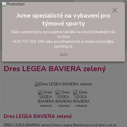
0
ks
tel: +420 737 200 336
CZK
za
0,00 Kč
Pondělí-Pátek: 8 - 17 hodin
Jsme specialisté na vybavení pro
týmové sporty
Menu
Rádi vašemu týmu zpracujeme nabídku na míru! Kontaktujte nás
na čísle
Hledat
+420 737 200 336 nebo prostřednictvím e-mailu obchod@e-
sporting.cz.
Zavřít
Úvod
FOTBAL
Dres LEGEA BAVIERA zelený
Dres LEGEA BAVIERA zelený
Dres LEGEA BAVIERA zelený
DRES LEGEA BAVIERA zelený Dres Legea Baviera je nový dres od zn.