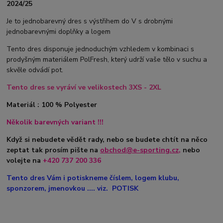
2024/25
Je to jednobarevný dres s výstřihem do V s drobnými
jednobarevnými doplňky a logem
Tento dres disponuje jednoduchým vzhledem v kombinaci s
prodyšným materiálem PolFresh, který udrží vaše tělo v suchu a
skvěle odvádí pot.
Tento dres se vyráví ve velikostech 3XS - 2XL
Materiál : 100 % Polyester
Několik barevných variant !!!
Když si nebudete vědět rady, nebo se budete chtít na něco
zeptat tak prosím pište na
obchod@e-sporting.cz
,
nebo
volejte na
+420
737 200 336
Tento dres Vám i potiskneme číslem, logem klubu,
sponzorem, jmenovkou .... viz. POTISK