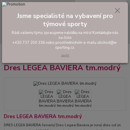
0
ks
tel: +420 737 200 336
CZK
za
0,00 Kč
Pondělí-Pátek: 8 - 17 hodin
Jsme specialisté na vybavení pro
Menu
týmové sporty
Rádi vašemu týmu zpracujeme nabídku na míru! Kontaktujte nás
Hledat
na čísle
+420 737 200 336 nebo prostřednictvím e-mailu obchod@e-
sporting.cz.
Úvod
FOTBAL
Tréninkové oblečení
Hráčské sady a dresy
Dres
LEGEA BAVIERA tm.modrý
Zavřít
Dres LEGEA BAVIERA tm.modrý
Dres LEGEA BAVIERA tm.modrý
DRES LEGEA BAVIERA červený Dres Legea Baviera je nový dres od zn.