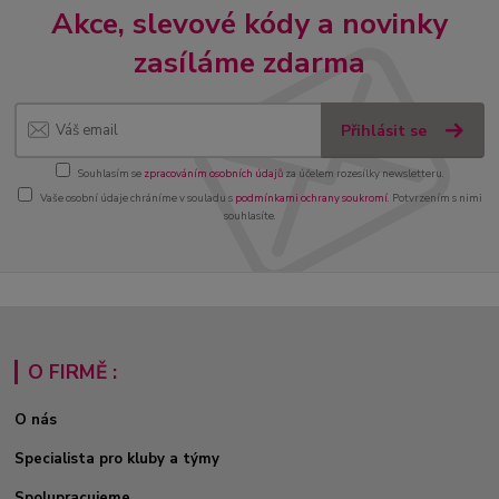
Akce, slevové kódy a novinky
zasíláme zdarma
Přihlásit se
Souhlasím se
zpracováním osobních údajů
za účelem rozesílky newsletteru.
Vaše osobní údaje chráníme v souladu s
podmínkami ochrany soukromí
. Potvrzením s nimi
souhlasíte.
O FIRMĚ :
O nás
Specialista pro kluby a týmy
Spolupracujeme