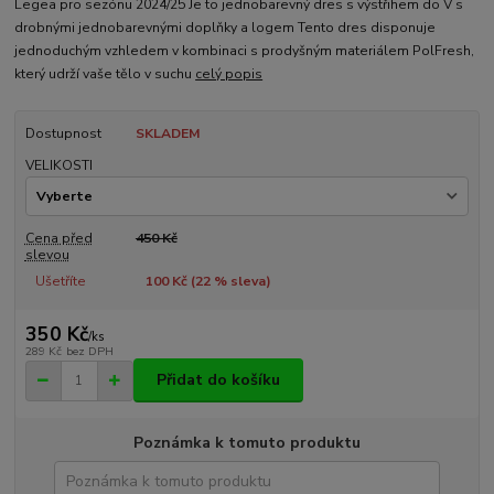
Legea pro sezónu 2024/25 Je to jednobarevný dres s výstřihem do V s
drobnými jednobarevnými doplňky a logem Tento dres disponuje
jednoduchým vzhledem v kombinaci s prodyšným materiálem PolFresh,
který udrží vaše tělo v suchu
celý popis
Dostupnost
SKLADEM
VELIKOSTI
Cena před
450 Kč
slevou
Ušetříte
100 Kč (
22
% sleva)
350 Kč
/
ks
289 Kč
bez DPH
Přidat do košíku
Poznámka k tomuto produktu