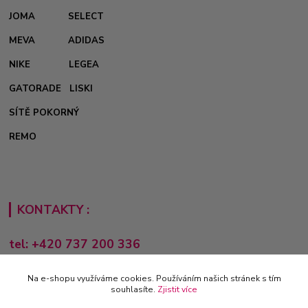
JOMA
SELECT
MEVA
ADIDAS
NIKE
LEGEA
GATORADE
LISKI
SÍTĚ POKORNÝ
REMO
KONTAKTY :
tel: +420 737 200 336
Pondělí-Pátek: 8 - 17 hodin
Na e-shopu využíváme cookies. Používáním našich stránek s tím
obchod@e-sporting.cz
souhlasíte.
Zjistit více