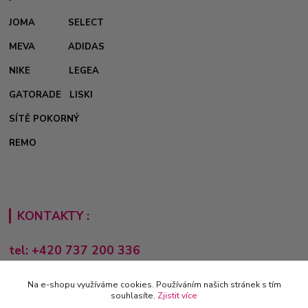
JOMA
SELECT
MEVA
ADIDAS
NIKE
LEGEA
GATORADE
LISKI
SÍTĚ POKORNÝ
REMO
KONTAKTY :
tel: +420 737 200 336
Pondělí-Pátek: 8 - 17 hodin
Na e-shopu využíváme cookies. Používáním našich stránek s tím
obchod@e-sporting.cz
souhlasíte.
Zjistit více