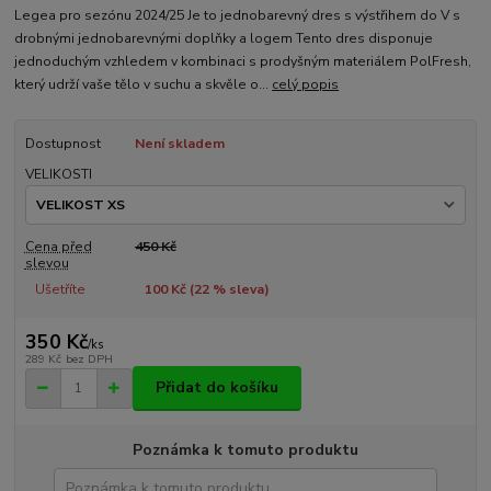
Legea pro sezónu 2024/25 Je to jednobarevný dres s výstřihem do V s
drobnými jednobarevnými doplňky a logem Tento dres disponuje
jednoduchým vzhledem v kombinaci s prodyšným materiálem PolFresh,
který udrží vaše tělo v suchu a skvěle o...
celý popis
Dostupnost
Není skladem
VELIKOSTI
Cena před
450 Kč
slevou
Ušetříte
100 Kč (
22
% sleva)
350 Kč
/
ks
289 Kč
bez DPH
Přidat do košíku
Poznámka k tomuto produktu