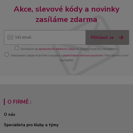
Akce, slevové kódy a novinky
zasíláme zdarma
Přihlásit se
Souhlasím se
zpracováním osobních údajů
za účelem rozesílky newsletteru.
Vaše osobní údaje chráníme v souladu s
podmínkami ochrany soukromí
. Potvrzením s nimi
souhlasíte.
O FIRMĚ :
O nás
Specialista pro kluby a týmy