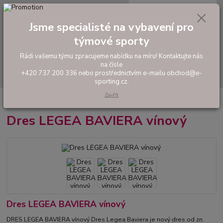
0
ks
tel: +420 737 200 336
CZK
za
0,00 Kč
Pondělí-Pátek: 8 - 17 hodin
Jsme specialisté na vybavení pro
týmové sporty
Menu
Rádi vašemu týmu zpracujeme nabídku na míru! Kontaktujte nás
na čísle
Hledat
+420 737 200 336 nebo prostřednictvím e-mailu obchod@e-
sporting.cz.
Zavřít
Úvod
FOTBAL
Dres LEGEA BAVIERA vínový
Dres LEGEA BAVIERA vínový
Dres LEGEA BAVIERA vínový
DRES LEGEA BAVIERA vínový Dres Legea Baviera je nový dres od zn.