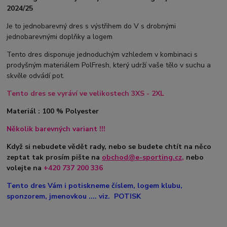
2024/25
Je to jednobarevný dres s výstřihem do V s drobnými
jednobarevnými doplňky a logem
Tento dres disponuje jednoduchým vzhledem v kombinaci s
prodyšným materiálem PolFresh, který udrží vaše tělo v suchu a
skvěle odvádí pot.
Tento dres se vyráví ve velikostech 3XS - 2XL
Materiál : 100 % Polyester
Několik barevných variant !!!
Když si nebudete vědět rady, nebo se budete chtít na něco
zeptat tak prosím pište na
obchod@e-sporting.cz
,
nebo
volejte na
+420
737 200 336
Tento dres Vám i potiskneme číslem, logem klubu,
sponzorem, jmenovkou .... viz. POTISK