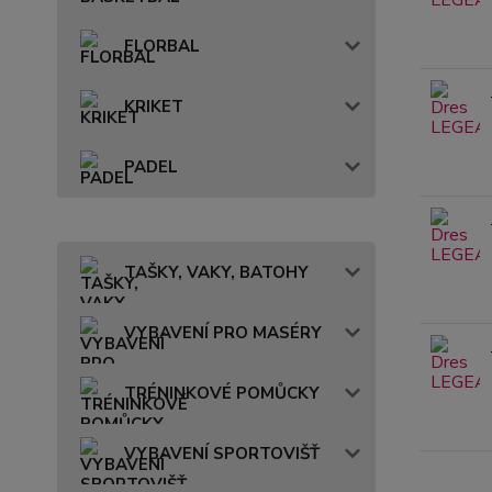
FLORBAL
KRIKET
PADEL
TAŠKY, VAKY, BATOHY
VYBAVENÍ PRO MASÉRY
TRÉNINKOVÉ POMŮCKY
VYBAVENÍ SPORTOVIŠŤ