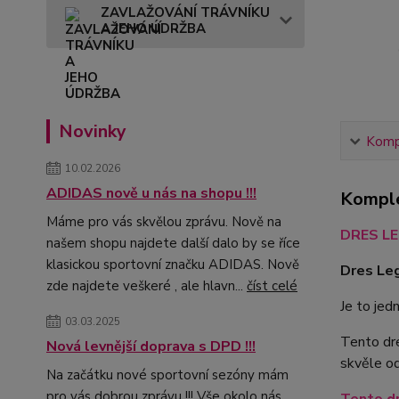
ZAVLAŽOVÁNÍ TRÁVNÍKU
A JEHO ÚDRŽBA
Novinky
Kompl
10.02.2026
ADIDAS nově u nás na shopu !!!
Komple
Máme pro vás skvělou zprávu. Nově na
DRES LE
našem shopu najdete další dalo by se říce
klasickou sportovní značku ADIDAS. Nově
Dres Leg
zde najdete veškeré , ale hlavn...
číst celé
Je to je
03.03.2025
Tento dre
Nová levnější doprava s DPD !!!
skvěle od
Na začátku nové sportovní sezóny mám
pro vás dobrou zprávu !!! Vše okolo nás