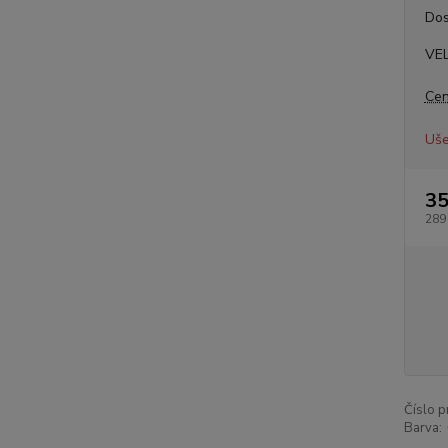
Dos
VEL
Cen
Uše
35
289
Číslo p
Barva: