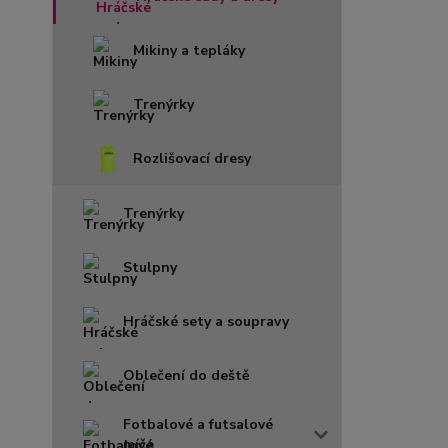
Mikiny a tepláky
Trenýrky
Rozlišovací dresy
Trenýrky
Stulpny
Hráčské sety a soupravy
Oblečení do deště
Fotbalové a futsalové
míče