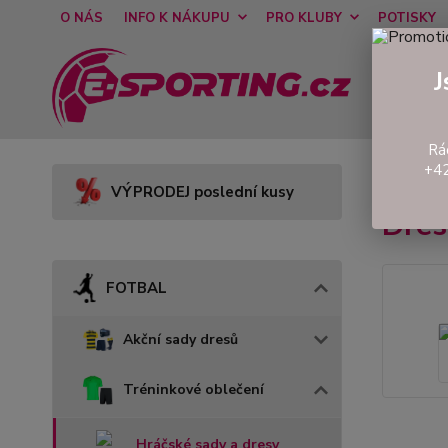
O NÁS
INFO K NÁKUPU
PRO KLUBY
POTISKY
J
Rá
+42
Úvod
VÝPRODEJ poslední kusy
Dres
FOTBAL
Akční sady dresů
Tréninkové oblečení
Hráčské sady a dresy