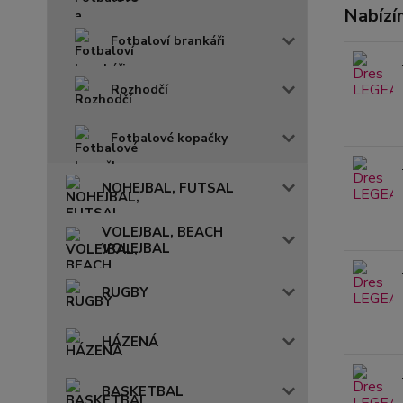
Nabízí
Fotbaloví brankáři
Rozhodčí
Fotbalové kopačky
NOHEJBAL, FUTSAL
VOLEJBAL, BEACH
VOLEJBAL
RUGBY
HÁZENÁ
BASKETBAL