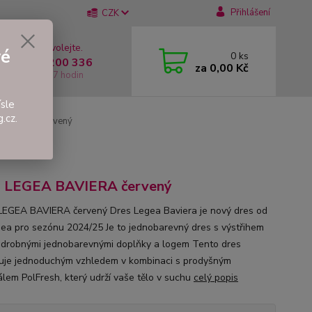
Přihlášení
CZK
 si rady? Zavolejte.
vé
0
ks
 +420 737 200 336
za
0,00 Kč
í-Pátek: 8 - 17 hodin
sle
.cz.
BAVIERA červený
s LEGEA BAVIERA červený
EGEA BAVIERA červený Dres Legea Baviera je nový dres od
gea pro sezónu 2024/25 Je to jednobarevný dres s výstřihem
 drobnými jednobarevnými doplňky a logem Tento dres
uje jednoduchým vzhledem v kombinaci s prodyšným
álem PolFresh, který udrží vaše tělo v suchu
celý popis