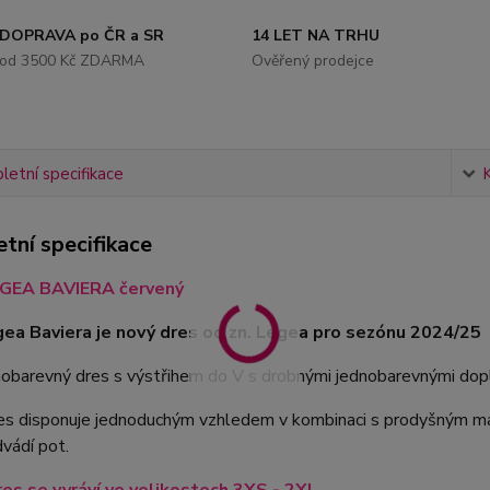
DOPRAVA po ČR a SR
14 LET NA TRHU
od 3500 Kč ZDARMA
Ověřený prodejce
etní specifikace
tní specifikace
GEA BAVIERA červený
ea Baviera je nový dres od zn. Legea pro sezónu 2024/25
dnobarevný dres s výstřihem do V s drobnými jednobarevnými do
s disponuje jednoduchým vzhledem v kombinaci s prodyšným mate
vádí pot.