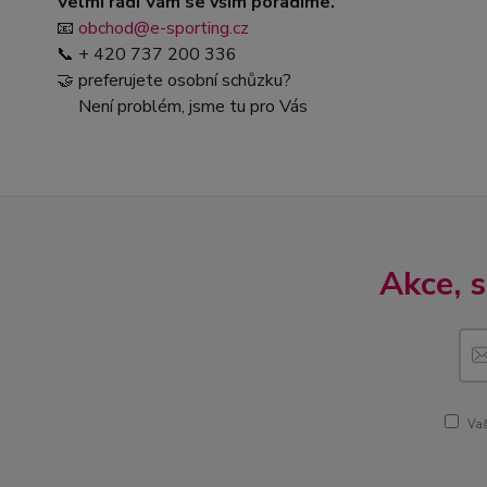
Velmi rádi Vám se vším poradíme.
📧
obchod@e-sporting.cz
📞 + 420 737 200 336
🤝 preferujete osobní schůzku?
Není problém, jsme tu pro Vás
Akce, 
Vaš