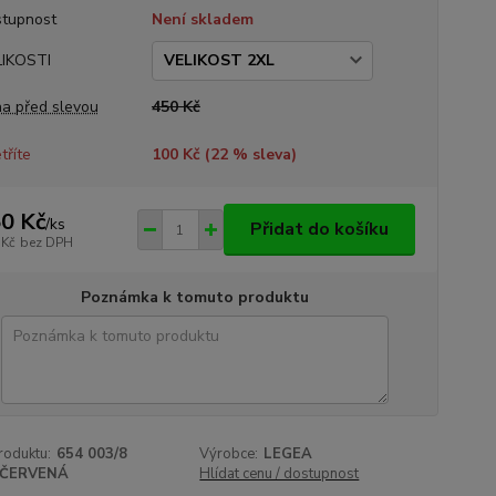
tupnost
Není skladem
IKOSTI
a před slevou
450 Kč
tříte
100 Kč (
22
% sleva)
0 Kč
/
ks
Přidat do košíku
 Kč
bez DPH
Poznámka k tomuto produktu
roduktu:
654 003/8
Výrobce:
LEGEA
ČERVENÁ
Hlídat cenu / dostupnost