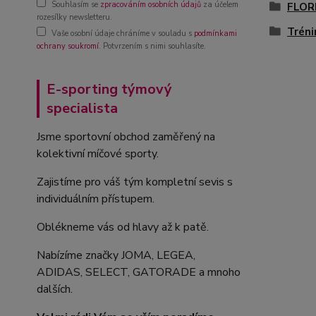
Souhlasím se
zpracováním osobních údajů
za účelem
FLOR
rozesílky newsletteru.
Tréni
Vaše osobní údaje chráníme v souladu s
podmínkami
ochrany soukromí
. Potvrzením s nimi souhlasíte.
E-sporting týmový
specialista
Jsme sportovní obchod zaměřený na
kolektivní míčové sporty.
Zajistíme pro váš tým kompletní sevis s
individuálním přístupem.
Oblékneme vás od hlavy až k patě.
Nabízíme značky JOMA, LEGEA,
ADIDAS, SELECT, GATORADE a mnoho
dalších.