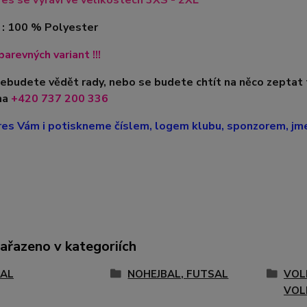
es se vyráví ve velikostech 3XS - 2XL
 : 100 % Polyester
barevných variant !!!
nebudete vědět rady, nebo se budete chtít na něco zeptat
na
+420
737 200 336
es Vám i potiskneme číslem, logem klubu, sponzorem, jmen
zařazeno v kategoriích
AL
NOHEJBAL, FUTSAL
VOL
VOL