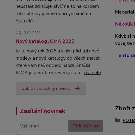
Tento dr
neustále zdražuje, slyšíme to na koždém
Materiál
rohu, ale my jdeme opačným směrem...
číst celé
Několik 
13.01.2025
Když si 
Nový katalog JOMA 2025
volejte 
Je tu nový rok 2025 a s ním přichází nové
Tento dr
modely a nové katalogy od všech značek,
které vám náš obchod nabízí. Značka
JOMA je první která zveřejnila n...
číst celé
Zobrazit všechny novinky
Zboží 
Zasílání novinek
FOTB
Přihlásit se