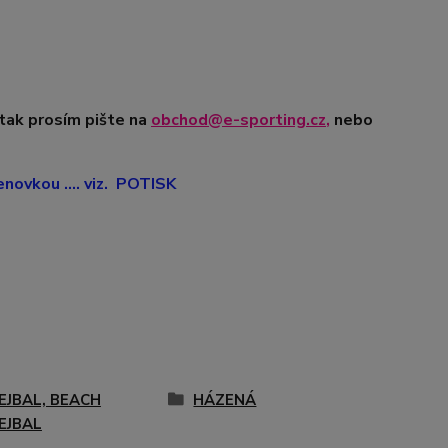
 tak prosím pište na
obchod@e-sporting.cz
,
nebo
ovkou .... viz. POTISK
EJBAL, BEACH
HÁZENÁ
EJBAL