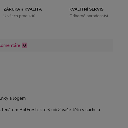
ZÁRUKA a KVALITA
KVALITNÍ SERVIS
U všech produktů
Odborné poradenství
Komentáře
0
plňky a logem
riálem PolFresh, který udrží vaše tělo v suchu a