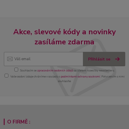
Akce, slevové kódy a novinky
zasíláme zdarma
Přihlásit se
Souhlasím se
zpracováním osobních údajů
za účelem rozesílky newsletteru.
Vaše osobní údaje chráníme v souladu s
podmínkami ochrany soukromí
. Potvrzením s nimi
souhlasíte.
O FIRMĚ :