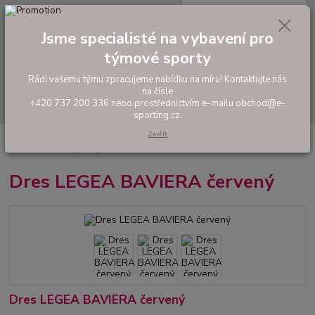
0
ks
tel: +420 737 200 336
CZK
za
0,00 Kč
Pondělí-Pátek: 8 - 17 hodin
Jsme specialisté na vybavení pro
týmové sporty
Menu
Rádi vašemu týmu zpracujeme nabídku na míru! Kontaktujte nás
na čísle
Hledat
+420 737 200 336 nebo prostřednictvím e-mailu obchod@e-
sporting.cz.
Zavřít
Úvod
FOTBAL
Tréninkové oblečení
Hráčské sady a dresy
Dres
LEGEA BAVIERA červený
Dres LEGEA BAVIERA červený
Dres LEGEA BAVIERA červený