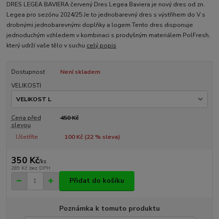
DRES LEGEA BAVIERA červený Dres Legea Baviera je nový dres od zn.
Legea pro sezónu 2024/25 Je to jednobarevný dres s výstřihem do V s
drobnými jednobarevnými doplňky a logem Tento dres disponuje
jednoduchým vzhledem v kombinaci s prodyšným materiálem PolFresh,
který udrží vaše tělo v suchu
celý popis
Dostupnost
Není skladem
VELIKOSTI
Cena před
450 Kč
slevou
Ušetříte
100 Kč (
22
% sleva)
350 Kč
/
ks
289 Kč
bez DPH
Přidat do košíku
Poznámka k tomuto produktu