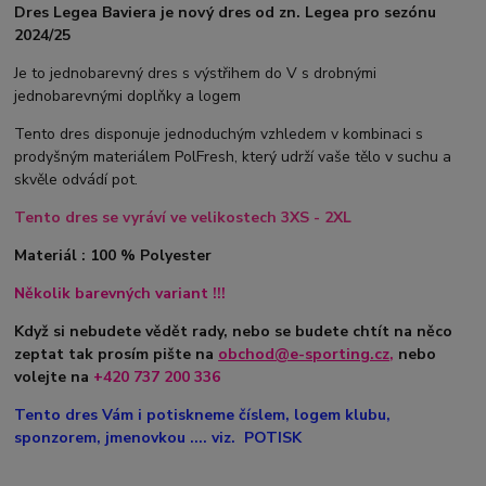
Dres Legea Baviera je nový dres od zn. Legea pro sezónu
2024/25
Je to jednobarevný dres s výstřihem do V s drobnými
jednobarevnými doplňky a logem
Tento dres disponuje jednoduchým vzhledem v kombinaci s
prodyšným materiálem PolFresh, který udrží vaše tělo v suchu a
skvěle odvádí pot.
Tento dres se vyráví ve velikostech 3XS - 2XL
Materiál : 100 % Polyester
Několik barevných variant !!!
Když si nebudete vědět rady, nebo se budete chtít na něco
zeptat tak prosím pište na
obchod@e-sporting.cz
,
nebo
volejte na
+420
737 200 336
Tento dres Vám i potiskneme číslem, logem klubu,
sponzorem, jmenovkou .... viz. POTISK