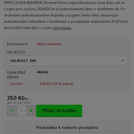
DRES LEGEA BAVIERA červený Dres Legea Baviera je nový dres od zn.
Legea pro sezónu 2024/25 Je to jednobarevný dres s výstřihem do V s
drobnými jednobarevnými doplňky a logem Tento dres disponuje
jednoduchým vzhledem v kombinaci s prodyšným materiálem PolFresh,
který udrží vaše tělo v suchu
celý popis
Dostupnost
Není skladem
VELIKOSTI
Cena před
450 Kč
slevou
Ušetříte
100 Kč (
22
% sleva)
350 Kč
/
ks
289 Kč
bez DPH
Přidat do košíku
Poznámka k tomuto produktu