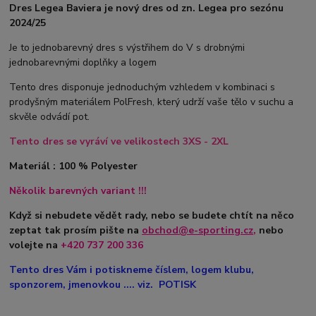
Dres Legea Baviera je nový dres od zn. Legea pro sezónu
2024/25
Je to jednobarevný dres s výstřihem do V s drobnými
jednobarevnými doplňky a logem
Tento dres disponuje jednoduchým vzhledem v kombinaci s
prodyšným materiálem PolFresh, který udrží vaše tělo v suchu a
skvěle odvádí pot.
Tento dres se vyráví ve velikostech 3XS - 2XL
Materiál : 100 % Polyester
Několik barevných variant !!!
Když si nebudete vědět rady, nebo se budete chtít na něco
zeptat tak prosím pište na
obchod@e-sporting.cz
,
nebo
volejte na
+420
737 200 336
Tento dres Vám i potiskneme číslem, logem klubu,
sponzorem, jmenovkou .... viz. POTISK