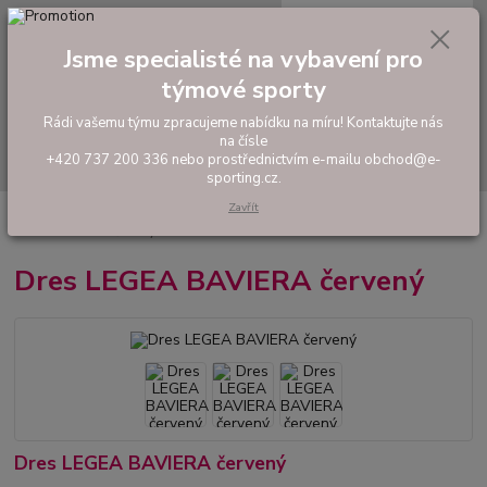
0
ks
tel: +420 737 200 336
CZK
za
0,00 Kč
Pondělí-Pátek: 8 - 17 hodin
Jsme specialisté na vybavení pro
týmové sporty
Menu
Rádi vašemu týmu zpracujeme nabídku na míru! Kontaktujte nás
na čísle
Hledat
+420 737 200 336 nebo prostřednictvím e-mailu obchod@e-
sporting.cz.
Zavřít
Úvod
FOTBAL
Tréninkové oblečení
Hráčské sady a dresy
Dres
LEGEA BAVIERA červený
Dres LEGEA BAVIERA červený
Dres LEGEA BAVIERA červený