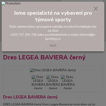
0
ks
tel: +420 737 200 336
CZK
za
0,00 Kč
Pondělí-Pátek: 8 - 17 hodin
Jsme specialisté na vybavení pro
týmové sporty
Menu
Rádi vašemu týmu zpracujeme nabídku na míru! Kontaktujte nás
na čísle
Hledat
+420 737 200 336 nebo prostřednictvím e-mailu obchod@e-
sporting.cz.
Zavřít
Úvod
FOTBAL
Dres LEGEA BAVIERA černý
Dres LEGEA BAVIERA černý
Dres LEGEA BAVIERA černý
DRES LEGEA BAVIERA černý Dres Legea Baviera je nový dres od zn.