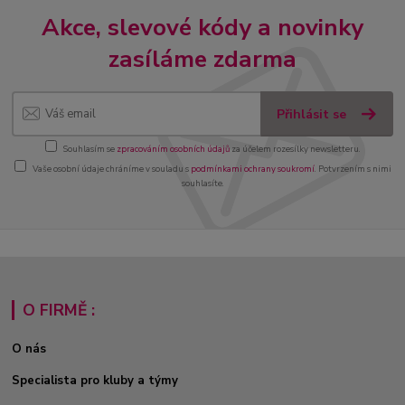
Akce, slevové kódy a novinky
zasíláme zdarma
Přihlásit se
Souhlasím se
zpracováním osobních údajů
za účelem rozesílky newsletteru.
Vaše osobní údaje chráníme v souladu s
podmínkami ochrany soukromí
. Potvrzením s nimi
souhlasíte.
O FIRMĚ :
O nás
Specialista pro kluby a týmy