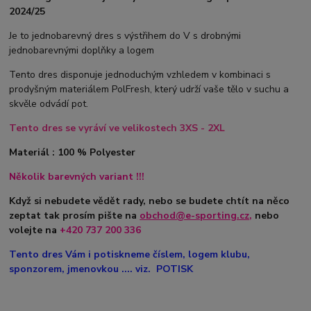
2024/25
Je to jednobarevný dres s výstřihem do V s drobnými
jednobarevnými doplňky a logem
Tento dres disponuje jednoduchým vzhledem v kombinaci s
prodyšným materiálem PolFresh, který udrží vaše tělo v suchu a
skvěle odvádí pot.
Tento dres se vyráví ve velikostech 3XS - 2XL
Materiál : 100 % Polyester
Několik barevných variant !!!
Když si nebudete vědět rady, nebo se budete chtít na něco
zeptat tak prosím pište na
obchod@e-sporting.cz
,
nebo
volejte na
+420
737 200 336
Tento dres Vám i potiskneme číslem, logem klubu,
sponzorem, jmenovkou .... viz. POTISK