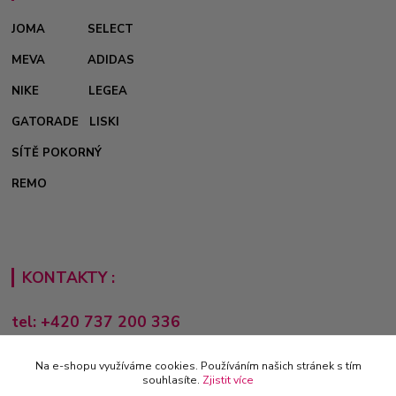
JOMA
SELECT
MEVA
ADIDAS
NIKE
LEGEA
GATORADE
LISKI
SÍTĚ POKORNÝ
REMO
KONTAKTY :
tel: +420 737 200 336
Pondělí-Pátek: 8 - 17 hodin
Na e-shopu využíváme cookies. Používáním našich stránek s tím
obchod@e-sporting.cz
souhlasíte.
Zjistit více