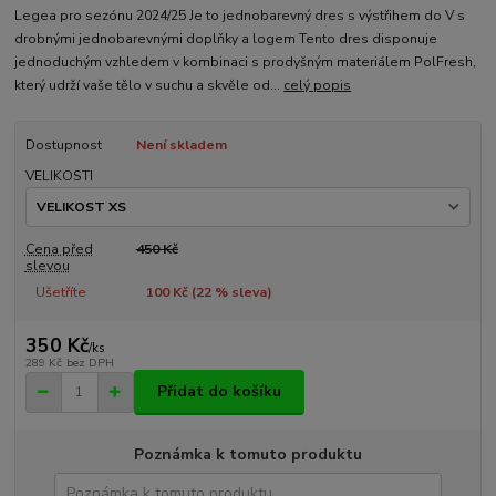
Legea pro sezónu 2024/25 Je to jednobarevný dres s výstřihem do V s
drobnými jednobarevnými doplňky a logem Tento dres disponuje
jednoduchým vzhledem v kombinaci s prodyšným materiálem PolFresh,
který udrží vaše tělo v suchu a skvěle od...
celý popis
Dostupnost
Není skladem
VELIKOSTI
Cena před
450 Kč
slevou
Ušetříte
100 Kč (
22
% sleva)
350 Kč
/
ks
289 Kč
bez DPH
Přidat do košíku
Poznámka k tomuto produktu