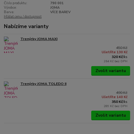
Číslo produktu:
790 001
Výrobce:
JOMA
Barva:
VÍCE BAREV
Hlídat cenu / dostupnost
Nabízíme varianty
Trenýrky JOMA MAXI
450 Kč
Ušetříte 130 Kč
320 Kč
/
ks
264 Kč
bez DPH
Zvolit variantu
Trenýrky JOMA TOLEDO II
490 Kč
Ušetříte 140 Kč
350 Kč
/
ks
289 Kč
bez DPH
Zvolit variantu