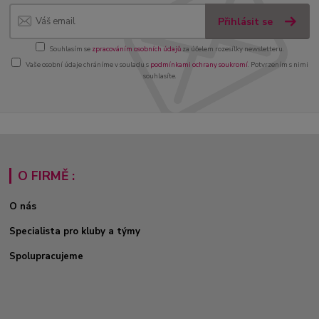
Přihlásit se
Souhlasím se
zpracováním osobních údajů
za účelem rozesílky newsletteru.
Vaše osobní údaje chráníme v souladu s
podmínkami ochrany soukromí
. Potvrzením s nimi
souhlasíte.
O FIRMĚ :
O nás
Specialista pro kluby a týmy
Spolupracujeme