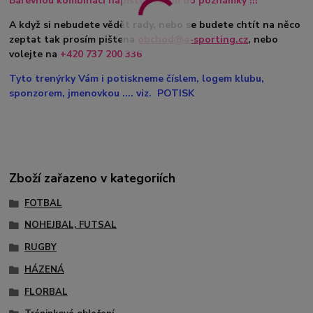
Barevnou kombinaci napište prosím do poznámky !!!
A když si nebudete vědět rady, nebo se budete chtít na něco
zeptat tak prosím pištena
obchod@e-sporting.cz
, nebo
volejte na
+420 737 200 336
Tyto trenýrky Vám i potiskneme číslem, logem klubu,
sponzorem, jmenovkou .... viz. POTISK
Zboží zařazeno v kategoriích
FOTBAL
NOHEJBAL, FUTSAL
RUGBY
HÁZENÁ
FLORBAL