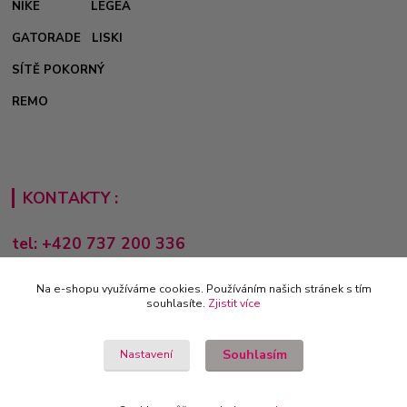
NIKE
LEGEA
GATORADE
LISKI
SÍTĚ POKORNÝ
REMO
KONTAKTY :
tel: +420 737 200 336
Pondělí-Pátek: 8 - 17 hodin
Na e-shopu využíváme cookies. Používáním našich stránek s tím
obchod@e-sporting.cz
souhlasíte.
Zjistit více
Souhlasím
Nastavení