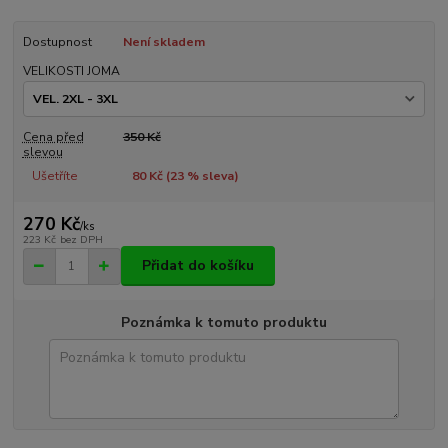
Dostupnost
Není skladem
VELIKOSTI JOMA
Cena před
350 Kč
slevou
Ušetříte
80 Kč (
23
% sleva)
270 Kč
/
ks
223 Kč
bez DPH
Přidat do košíku
Poznámka k tomuto produktu