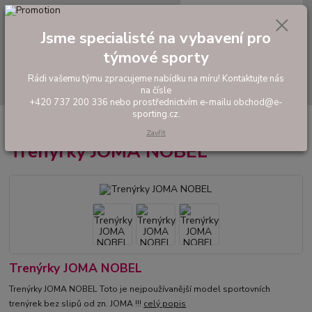
0
ks
tel: +420 737 200 336
CZK
za
0,00 Kč
Pondělí-Pátek: 8 - 17 hodin
Jsme specialisté na vybavení pro
Menu
týmové sporty
Rádi vašemu týmu zpracujeme nabídku na míru! Kontaktujte nás
Hledat
na čísle
+420 737 200 336 nebo prostřednictvím e-mailu obchod@e-
sporting.cz.
Úvod
FOTBAL
Trenýrky
Trenýrky JOMA NOBEL
Zavřít
Trenýrky JOMA NOBEL
Trenýrky JOMA NOBEL
Trenýrky JOMA NOBEL Toto je nejpoužívanější model sportovních
trenýrek bez slipů od zn. JOMA !!!
celý popis