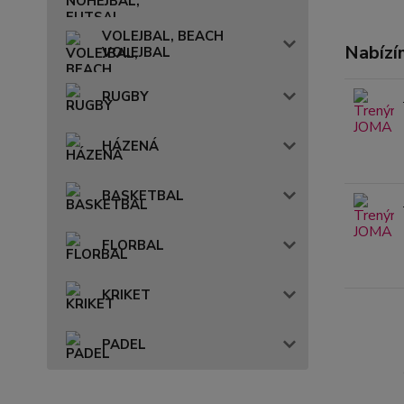
VOLEJBAL, BEACH
Nabízí
VOLEJBAL
RUGBY
HÁZENÁ
BASKETBAL
FLORBAL
KRIKET
PADEL