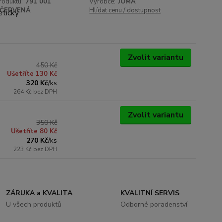
roduktu:
791 001
Výrobce:
JOMA
ČERVENÁ
Hlídat cenu / dostupnost
Zvolit variantu
450 Kč
Ušetříte 130 Kč
320 Kč
/
ks
264 Kč
bez DPH
Zvolit variantu
350 Kč
Ušetříte 80 Kč
270 Kč
/
ks
223 Kč
bez DPH
ZÁRUKA a KVALITA
KVALITNÍ SERVIS
U všech produktů
Odborné poradenství