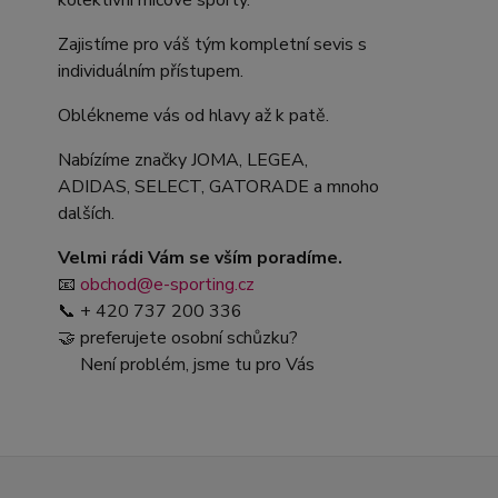
kolektivní míčové sporty.
Zajistíme pro váš tým kompletní sevis s
individuálním přístupem.
Oblékneme vás od hlavy až k patě.
Nabízíme značky JOMA, LEGEA,
ADIDAS, SELECT, GATORADE a mnoho
dalších.
Velmi rádi Vám se vším poradíme.
📧
obchod@e-sporting.cz
📞 + 420 737 200 336
🤝 preferujete osobní schůzku?
Není problém, jsme tu pro Vás