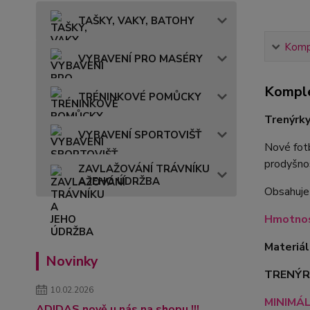
TAŠKY, VAKY, BATOHY
Kompl
VYBAVENÍ PRO MASÉRY
Komple
TRÉNINKOVÉ POMŮCKY
Trenýrk
VYBAVENÍ SPORTOVIŠŤ
Nové fotb
prodyšno
ZAVLAŽOVÁNÍ TRÁVNÍKU
A JEHO ÚDRŽBA
Obsahuje 
Hmotnos
Materiál
Novinky
TRENÝRK
10.02.2026
MINIMÁL
ADIDAS nově u nás na shopu !!!