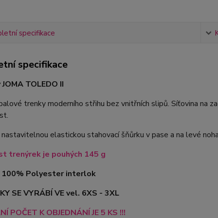
etní specifikace
tní specifikace
y JOMA TOLEDO II
alové trenky moderního střihu bez vnitřních slipů. Síťovina na zad
st.
nastavitelnou elastickou stahovací šňůrku v pase a na levé nohav
t trenýrek je pouhých 145 g
 100% Polyester interlok
Y SE VYRÁBÍ VE vel. 6XS - 3XL
NÍ POČET K OBJEDNÁNÍ JE 5 KS !!!