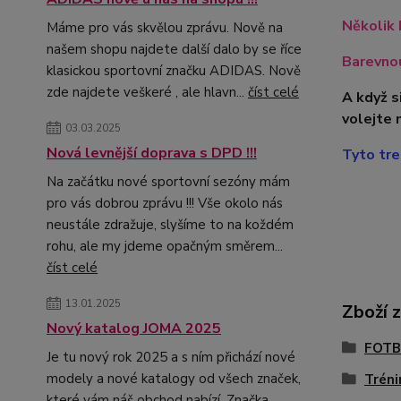
Několik 
Máme pro vás skvělou zprávu. Nově na
našem shopu najdete další dalo by se říce
Barevnou
klasickou sportovní značku ADIDAS. Nově
zde najdete veškeré , ale hlavn...
číst celé
A když s
volejte 
03.03.2025
Nová levnější doprava s DPD !!!
Tyto tre
Na začátku nové sportovní sezóny mám
pro vás dobrou zprávu !!! Vše okolo nás
neustále zdražuje, slyšíme to na koždém
rohu, ale my jdeme opačným směrem...
číst celé
13.01.2025
Zboží 
Nový katalog JOMA 2025
FOTB
Je tu nový rok 2025 a s ním přichází nové
modely a nové katalogy od všech značek,
Tréni
které vám náš obchod nabízí. Značka