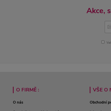
Akce, 
Vaš
O FIRMĚ :
VŠE O 
O nás
Obchodní p