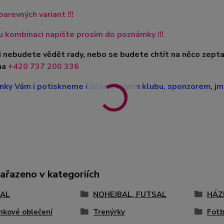
barevných variant !!!
 kombinaci napište prosím do poznámky !!!
i nebudete vědět rady, nebo se budete chtít na něco zepta
na
+420 737 200 336
nky Vám i potiskneme číslem, logem klubu, sponzorem, jme
zařazeno v kategoriích
AL
NOHEJBAL, FUTSAL
HÁZ
nkové oblečení
Trenýrky
Fotb