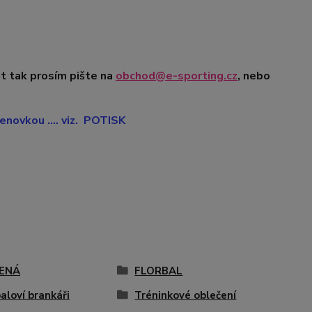
t tak prosím pište na
obchod@e-sporting.cz
, nebo
novkou .... viz. POTISK
ENÁ
FLORBAL
aloví brankáři
Tréninkové oblečení