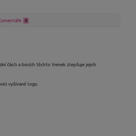
Komentáře
0
ní části a bocích těchto trenek zlepšuje jejich
ici vyšívané logo.