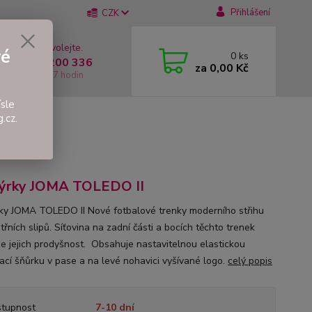
Přihlášení
CZK
 si rady? Zavolejte.
vé
0
ks
 +420 737 200 336
za
0,00 Kč
í-Pátek: 8 - 17 hodin
sle
.cz.
ýrky JOMA TOLEDO II
ky JOMA TOLEDO II Nové fotbalové trenky moderního střihu
třních slipů. Síťovina na zadní části a bocích těchto trenek
je jejich prodyšnost. Obsahuje nastavitelnou elastickou
ací šňůrku v pase a na levé nohavici vyšívané logo.
celý popis
tupnost
7-10 dní