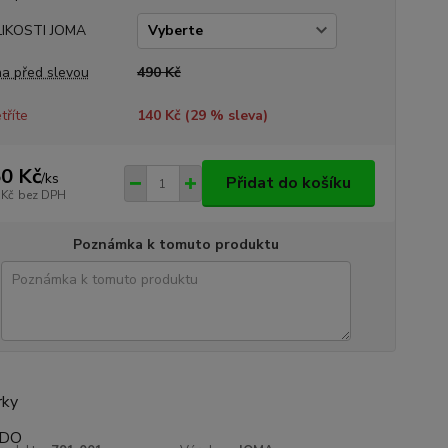
LIKOSTI JOMA
a před slevou
490 Kč
tříte
140 Kč (
29
% sleva)
0 Kč
/
ks
Přidat do košíku
 Kč
bez DPH
Poznámka k tomuto produktu