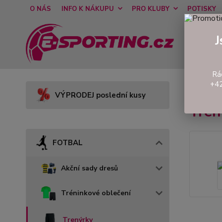
O NÁS
INFO K NÁKUPU
PRO KLUBY
POTISKY
J
Rá
+42
Úvod
VÝPRODEJ poslední kusy
Tren
FOTBAL
Akční sady dresů
Tréninkové oblečení
Trenýrky