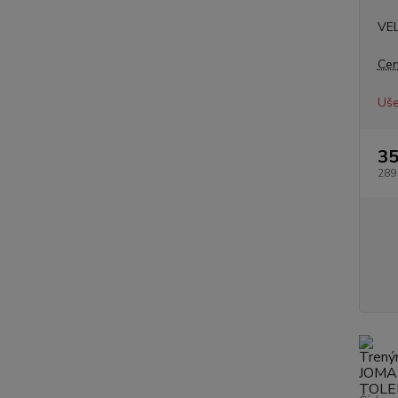
VE
Cen
Uše
35
289