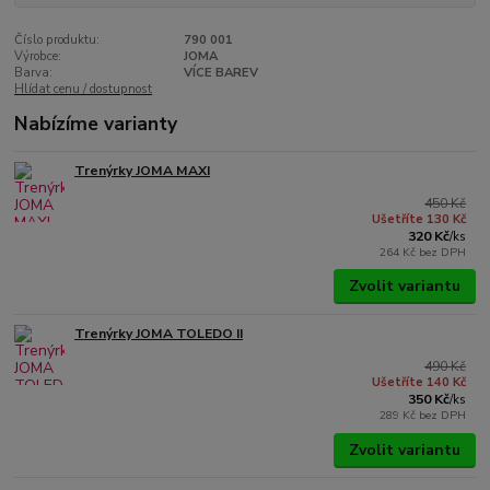
Číslo produktu:
790 001
Výrobce:
JOMA
Barva:
VÍCE BAREV
Hlídat cenu / dostupnost
Nabízíme varianty
Trenýrky JOMA MAXI
450 Kč
Ušetříte 130 Kč
320 Kč
/
ks
264 Kč
bez DPH
Zvolit variantu
Trenýrky JOMA TOLEDO II
490 Kč
Ušetříte 140 Kč
350 Kč
/
ks
289 Kč
bez DPH
Zvolit variantu