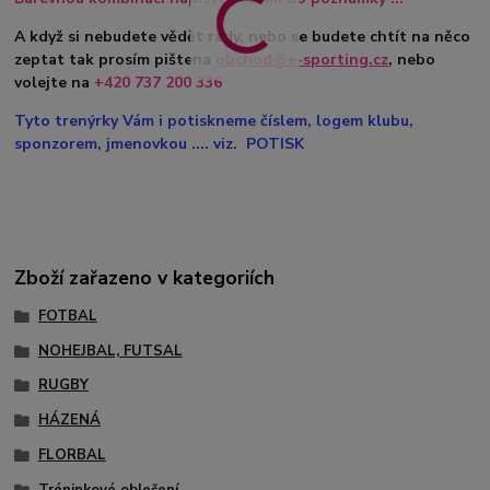
A když si nebudete vědět rady, nebo se budete chtít na něco
zeptat tak prosím pištena
obchod@e-sporting.cz
, nebo
volejte na
+420 737 200 336
Tyto trenýrky Vám i potiskneme číslem, logem klubu,
sponzorem, jmenovkou .... viz. POTISK
Zboží zařazeno v kategoriích
FOTBAL
NOHEJBAL, FUTSAL
RUGBY
HÁZENÁ
FLORBAL
Tréninkové oblečení