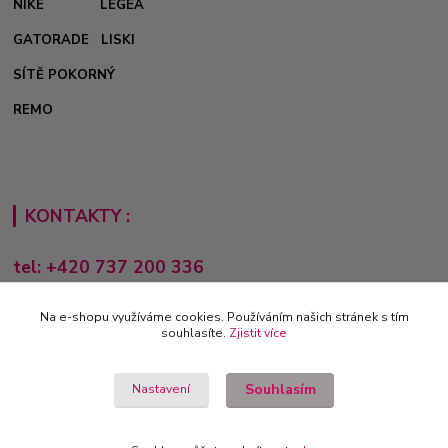
NIKE
LEGEA
GATORADE
LISKI
SÍTĚ POKORNÝ
REMO
KONTAKTY :
tel: +420 737 200 336
Pondělí-Pátek: 8 - 17 hodin
Na e-shopu využíváme cookies. Používáním našich stránek s tím
obchod@e-sporting.cz
souhlasíte.
Zjistit více
Souhlasím
Nastavení