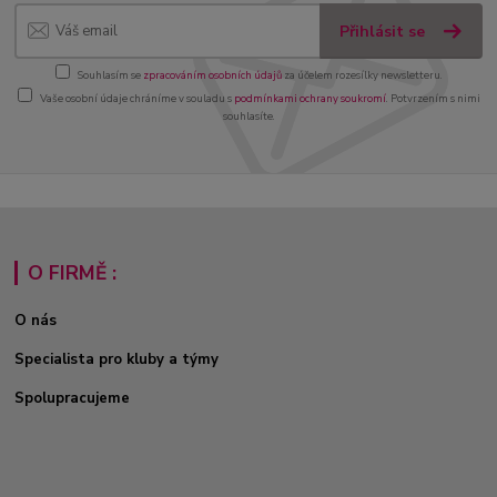
Přihlásit se
Souhlasím se
zpracováním osobních údajů
za účelem rozesílky newsletteru.
Vaše osobní údaje chráníme v souladu s
podmínkami ochrany soukromí
. Potvrzením s nimi
souhlasíte.
O FIRMĚ :
O nás
Specialista pro kluby a týmy
Spolupracujeme