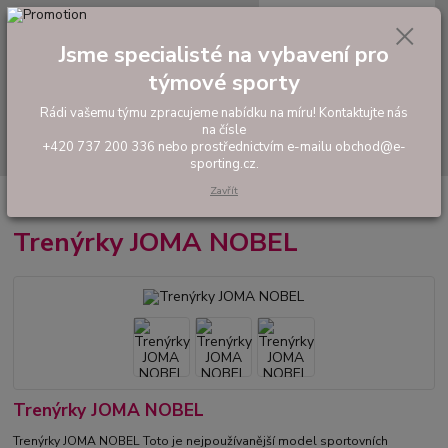
0
ks
tel: +420 737 200 336
CZK
za
0,00 Kč
Pondělí-Pátek: 8 - 17 hodin
Jsme specialisté na vybavení pro
týmové sporty
Menu
Rádi vašemu týmu zpracujeme nabídku na míru! Kontaktujte nás
na čísle
Hledat
+420 737 200 336 nebo prostřednictvím e-mailu obchod@e-
sporting.cz.
Zavřít
Úvod
FOTBAL
Trenýrky
Trenýrky JOMA NOBEL
Trenýrky JOMA NOBEL
Trenýrky JOMA NOBEL
Trenýrky JOMA NOBEL Toto je nejpoužívanější model sportovních