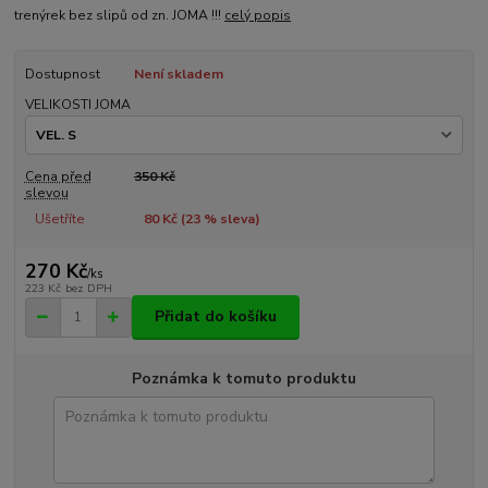
trenýrek bez slipů od zn. JOMA !!!
celý popis
Dostupnost
Není skladem
VELIKOSTI JOMA
Cena před
350 Kč
slevou
Ušetříte
80 Kč (
23
% sleva)
270 Kč
/
ks
223 Kč
bez DPH
Přidat do košíku
Poznámka k tomuto produktu