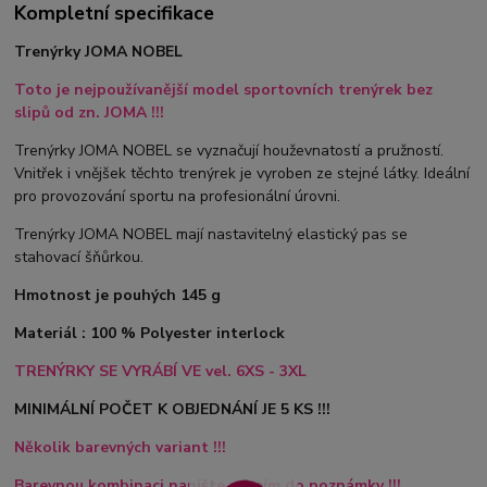
Kompletní specifikace
Trenýrky JOMA NOBEL
Toto je nejpoužívanější model sportovních trenýrek bez
slipů od zn. JOMA !!!
Trenýrky JOMA NOBEL se vyznačují houževnatostí a pružností.
Vnitřek i vnějšek těchto trenýrek je vyroben ze stejné látky. Ideální
pro provozování sportu na profesionální úrovni.
Trenýrky JOMA NOBEL mají nastavitelný elastický pas se
stahovací šňůrkou.
Hmotnost je pouhých 145 g
Materiál : 100 % Polyester interlock
TRENÝRKY SE VYRÁBÍ VE vel. 6XS - 3XL
MINIMÁLNÍ POČET K OBJEDNÁNÍ JE 5 KS !!!
Několik barevných variant !!!
Barevnou kombinaci napište prosím do poznámky !!!