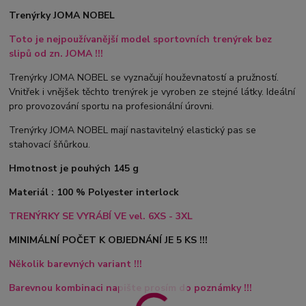
Trenýrky JOMA NOBEL
Toto je nejpoužívanější model sportovních trenýrek bez
slipů od zn. JOMA !!!
Trenýrky JOMA NOBEL se vyznačují houževnatostí a pružností.
Vnitřek i vnějšek těchto trenýrek je vyroben ze stejné látky. Ideální
pro provozování sportu na profesionální úrovni.
Trenýrky JOMA NOBEL mají nastavitelný elastický pas se
stahovací šňůrkou.
Hmotnost je pouhých 145 g
Materiál : 100 % Polyester interlock
TRENÝRKY SE VYRÁBÍ VE vel. 6XS - 3XL
MINIMÁLNÍ POČET K OBJEDNÁNÍ JE 5 KS !!!
Několik barevných variant !!!
Barevnou kombinaci napište prosím do poznámky !!!