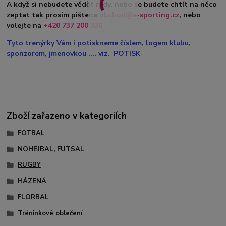
A když si nebudete vědět rady, nebo se budete chtít na něco
zeptat tak prosím pištena
obchod@e-sporting.cz
, nebo
volejte na
+420 737 200 336
Tyto trenýrky Vám i potiskneme číslem, logem klubu,
sponzorem, jmenovkou .... viz. POTISK
Zboží zařazeno v kategoriích
FOTBAL
NOHEJBAL, FUTSAL
RUGBY
HÁZENÁ
FLORBAL
Tréninkové oblečení