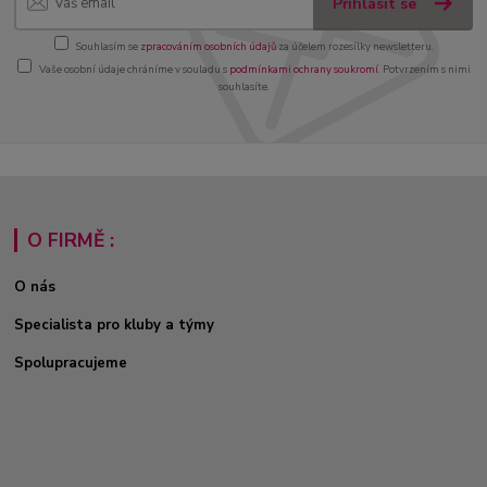
Přihlásit se
Souhlasím se
zpracováním osobních údajů
za účelem rozesílky newsletteru.
Vaše osobní údaje chráníme v souladu s
podmínkami ochrany soukromí
. Potvrzením s nimi
souhlasíte.
O FIRMĚ :
O nás
Specialista pro kluby a týmy
Spolupracujeme