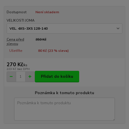
Dostupnost
Není skladem
VELIKOSTI JOMA
Cena před
350 Kč
slevou
Ušetříte
80 Kč (
23
% sleva)
270 Kč
/
ks
223 Kč
bez DPH
Přidat do košíku
Poznámka k tomuto produktu