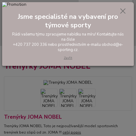
0
ks
tel: +420 737 200 336
CZK
za
0,00 Kč
Pondělí-Pátek: 8 - 17 hodin
Jsme specialisté na vybavení pro
Menu
týmové sporty
Rádi vašemu týmu zpracujeme nabídku na míru! Kontaktujte nás
Hledat
na čísle
+420 737 200 336 nebo prostřednictvím e-mailu obchod@e-
sporting.cz.
Úvod
FOTBAL
Trenýrky
Trenýrky JOMA NOBEL
Zavřít
Trenýrky JOMA NOBEL
Trenýrky JOMA NOBEL
Trenýrky JOMA NOBEL Toto je nejpoužívanější model sportovních
trenýrek bez slipů od zn. JOMA !!!
celý popis