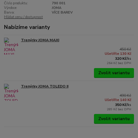
Číslo produktu:
790 001
Výrobce:
JOMA
Barva:
VÍCE BAREV
Hlídat cenu / dostupnost
Nabízíme varianty
Trenýrky JOMA MAXI
450 Kč
Ušetříte 130 Kč
320 Kč
/
ks
264 Kč
bez DPH
Zvolit variantu
Trenýrky JOMA TOLEDO II
490 Kč
Ušetříte 140 Kč
350 Kč
/
ks
289 Kč
bez DPH
Zvolit variantu