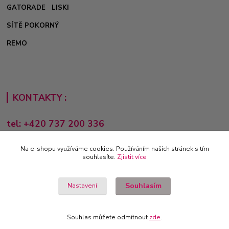
GATORADE
LISKI
SÍTĚ POKORNÝ
REMO
KONTAKTY :
tel: +420 737 200 336
Pondělí-Pátek: 8 - 17 hodin
Na e-shopu využíváme cookies. Používáním našich stránek s tím
obchod@e-sporting.cz
souhlasíte.
Zjistit více
Souhlasím
Nastavení
Souhlas můžete odmítnout
zde
.
Vytvořeno na
Eshop-rychle.cz