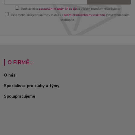
Souhlasím se
zpracováním osobních údajů
za účelem rozesílky newsletteru.
Vaše osobní údaje chráníme v souladu s
podmínkami ochrany soukromí
. Potvrzením s nimi
souhlasíte.
O FIRMĚ :
O nás
Specialista pro kluby a týmy
Spolupracujeme