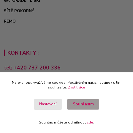
GATORADE
LISKI
SÍTĚ POKORNÝ
REMO
KONTAKTY :
tel: +420 737 200 336
Pondělí-Pátek: 8 - 17 hodin
Na e-shopu využíváme cookies. Používáním našich stránek s tím
obchod@e-sporting.cz
souhlasíte.
Zjistit více
Souhlasím
Nastavení
Souhlas můžete odmítnout
zde
.
Vytvořeno na
Eshop-rychle.cz