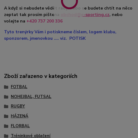
A když si nebudete vědět rady, nebo se budete chtít na něco
zeptat tak prosím pištena
obchod@e-sporting.cz
, nebo
volejte na
+420 737 200 336
Tyto trenýrky Vám i potiskneme číslem, logem klubu,
sponzorem, jmenovkou .... viz. POTISK
Zboží zařazeno v kategoriích
FOTBAL
NOHEJBAL, FUTSAL
RUGBY
HÁZENÁ
FLORBAL
Tréninkové oblečení