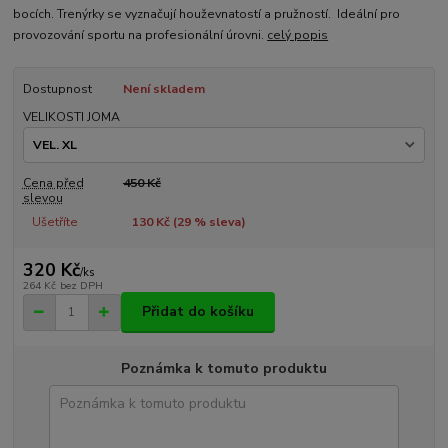
bocích. Trenýrky se vyznačují houževnatostí a pružností. Ideální pro
provozování sportu na profesionální úrovni.
celý popis
Dostupnost
Není skladem
VELIKOSTI JOMA
Cena před
450 Kč
slevou
Ušetříte
130 Kč (
29
% sleva)
320 Kč
/
ks
264 Kč
bez DPH
Přidat do košíku
Poznámka k tomuto produktu