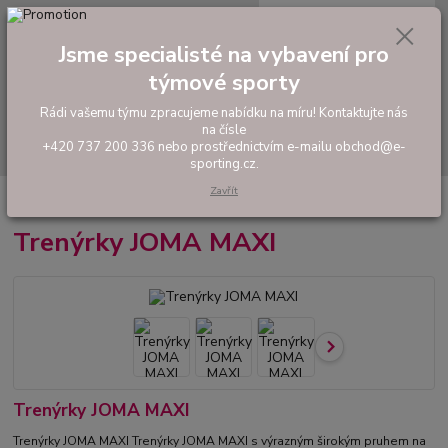
0
ks
tel: +420 737 200 336
CZK
za
0,00 Kč
Pondělí-Pátek: 8 - 17 hodin
Jsme specialisté na vybavení pro
týmové sporty
Menu
Rádi vašemu týmu zpracujeme nabídku na míru! Kontaktujte nás
na čísle
Hledat
+420 737 200 336 nebo prostřednictvím e-mailu obchod@e-
sporting.cz.
Zavřít
Úvod
FOTBAL
Trenýrky
Trenýrky JOMA MAXI
Trenýrky JOMA MAXI
Trenýrky JOMA MAXI
Trenýrky JOMA MAXI Trenýrky JOMA MAXI s výrazným širokým pruhem na