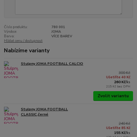
Číslo produktu:
780 001
Výrobce:
JOMA
Barva:
VÍCE BAREV
Hlídat cenu / dostupnost
Nabízíme varianty
Stulpny JOMA FOOTBALL CALCIO
300 Kč
Ušetříte 40 Kč
260 Kč
/
ks
215 Kč
bez DPH
Zvolit variantu
Stulpny JOMA FOOTBALL
CLASSIC,černé
240 Kč
Ušetříte 85 Kč
155 Kč
/
ks