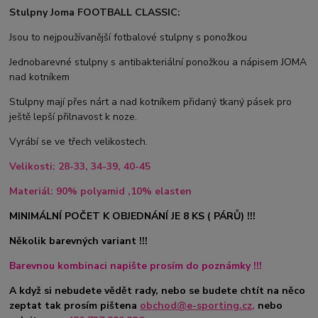
Stulpny Joma FOOTBALL CLASSIC:
Jsou to nejpoužívanější fotbalové stulpny s ponožkou
Jednobarevné stulpny s antibakteriální ponožkou a nápisem JOMA
nad kotníkem
Stulpny mají přes nárt a nad kotníkem přidaný tkaný pásek pro
ještě lepší přilnavost k noze.
Vyrábí se ve třech velikostech.
Velikosti: 28-33, 34-39, 40-45
Materiál: 90% polyamid ,10% elasten
MINIMÁLNÍ POČET K OBJEDNÁNÍ JE 8 KS ( PÁRŮ) !!!
Několik barevných variant !!!
Barevnou kombinaci napište prosím do poznámky !!!
A když si nebudete vědět rady, nebo se budete chtít na něco
zeptat tak prosím pište
na
obchod@e-sporting.cz
,
nebo