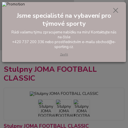
0
ks
tel: +420 737 200 336
CZK
za
0,00 Kč
Pondělí-Pátek: 8 - 17 hodin
Jsme specialisté na vybavení pro
týmové sporty
Menu
Rádi vašemu týmu zpracujeme nabídku na míru! Kontaktujte nás
na čísle
Hledat
+420 737 200 336 nebo prostřednictvím e-mailu obchod@e-
sporting.cz.
Zavřít
Úvod
FOTBAL
Stulpny
Stulpny JOMA FOOTBALL CLASSIC
Stulpny JOMA FOOTBALL
CLASSIC
Stulpny JOMA FOOTBALL CLASSIC