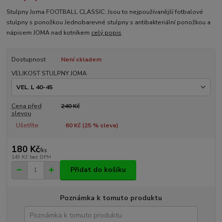
Stulpny Joma FOOTBALL CLASSIC: Jsou to nejpoužívanější fotbalové
stulpny s ponožkou Jednobarevné stulpny s antibakteriální ponožkou a
nápisem JOMA nad kotníkem
celý popis
Dostupnost
Není skladem
VELIKOST STULPNY JOMA
Cena před
240 Kč
slevou
Ušetříte
60 Kč (
25
% sleva)
180 Kč
/
ks
149 Kč
bez DPH
Přidat do košíku
Poznámka k tomuto produktu