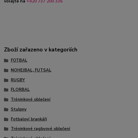
volejte na
+420 737 200 336
Zboží zařazeno v kategoriích
FOTBAL
NOHEJBAL, FUTSAL
RUGBY
FLORBAL
Tréninkové oblečení
Stulpny
Fotbaloví brankáři
Tréninkové ragbyové oblečení