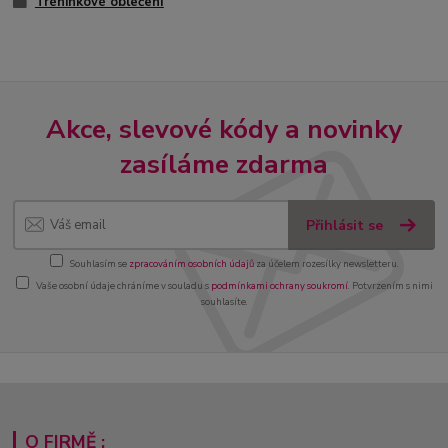
Tréninkové oblečení
Akce, slevové kódy a novinky
zasíláme zdarma
Přihlásit se
Souhlasím se
zpracováním osobních údajů
za účelem rozesílky newsletteru.
Vaše osobní údaje chráníme v souladu s
podmínkami ochrany soukromí
. Potvrzením s nimi
souhlasíte.
O FIRMĚ :