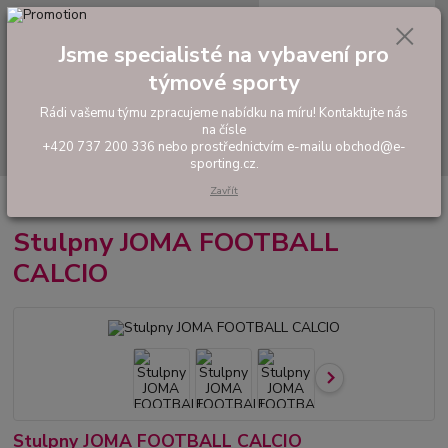
0
ks
tel: +420 737 200 336
CZK
za
0,00 Kč
Pondělí-Pátek: 8 - 17 hodin
Jsme specialisté na vybavení pro
týmové sporty
Menu
Rádi vašemu týmu zpracujeme nabídku na míru! Kontaktujte nás
na čísle
Hledat
+420 737 200 336 nebo prostřednictvím e-mailu obchod@e-
sporting.cz.
Zavřít
Úvod
FOTBAL
Stulpny
Stulpny JOMA FOOTBALL CALCIO
Stulpny JOMA FOOTBALL
CALCIO
Stulpny JOMA FOOTBALL CALCIO