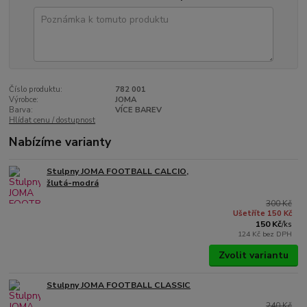
Číslo produktu:
782 001
Výrobce:
JOMA
Barva:
VÍCE BAREV
Hlídat cenu / dostupnost
Nabízíme varianty
Stulpny JOMA FOOTBALL CALCIO,
žlutá-modrá
300 Kč
Ušetříte 150 Kč
150 Kč
/
ks
124 Kč
bez DPH
Zvolit variantu
Stulpny JOMA FOOTBALL CLASSIC
240 Kč