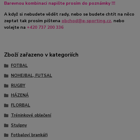
Barevnou kombinaci napište prosím do poznámky !!!
A když si nebudete vědět rady, nebo se budete chtít na něco
zeptat tak prosím pište
na
obchod@e-sporting.cz
,
nebo
volejte na
+420 737 200 336
Zboží zařazeno v kategoriích
FOTBAL
NOHEJBAL, FUTSAL
RUGBY
HÁZENÁ
FLORBAL
Tréninkové oblečení
Stulpny
Fotbaloví brankáři