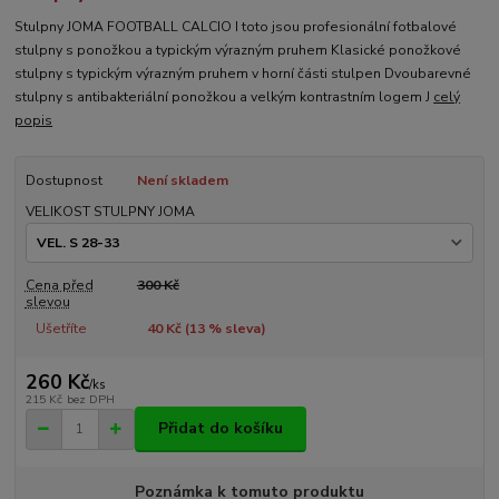
Stulpny JOMA FOOTBALL CALCIO I toto jsou profesionální fotbalové
stulpny s ponožkou a typickým výrazným pruhem Klasické ponožkové
stulpny s typickým výrazným pruhem v horní části stulpen Dvoubarevné
stulpny s antibakteriální ponožkou a velkým kontrastním logem J
celý
popis
Dostupnost
Není skladem
VELIKOST STULPNY JOMA
Cena před
300 Kč
slevou
Ušetříte
40 Kč (
13
% sleva)
260 Kč
/
ks
215 Kč
bez DPH
Přidat do košíku
Poznámka k tomuto produktu