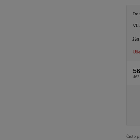
Dos
VE
Cen
Uše
56
463
Číslo p