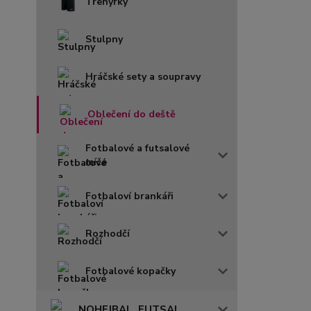
Trenýrky
Stulpny
Hráčské sety a soupravy
Oblečení do deště
Fotbalové a futsalové
míče
Fotbaloví brankáři
Rozhodčí
Fotbalové kopačky
NOHEJBAL, FUTSAL