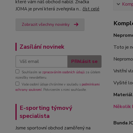
které vám náš obchod nabízí. Značka
Kompl
JOMA je první která zveřejnila n...
číst celé
Komple
Zobrazit všechny novinky
Nepromo
Zasílání novinek
Toto je n
Nepromoka
Přihlásit se
Vnitřní v
Souhlasím se
zpracováním osobních údajů
za účelem
rozesílky newsletteru.
Vyšité lo
Vaše osobní údaje chráníme v souladu s
podmínkami
ochrany soukromí
. Potvrzením s nimi souhlasíte.
Materiál
Několik 
E-sporting týmový
specialista
Bunda J
Jsme sportovní obchod zaměřený na