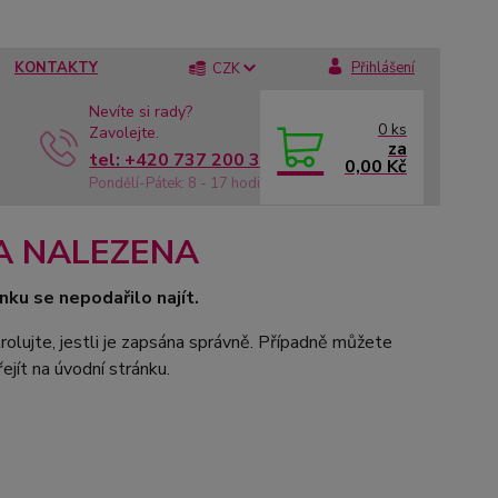
KONTAKTY
Přihlášení
CZK
Nevíte si rady?
0
ks
Zavolejte.
za
tel: +420 737 200 336
0,00 Kč
Pondělí-Pátek: 8 - 17 hodin
A NALEZENA
nku se nepodařilo najít.
rolujte, jestli je zapsána správně. Případně můžete
ejít na úvodní stránku.