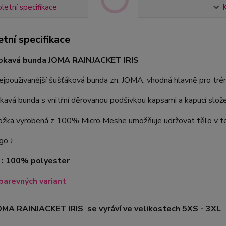
etní specifikace
tní specifikace
kavá bunda JOMA RAINJACKET IRIS
ejpoužívanější šušťáková bunda zn. JOMA, vhodná hlavně pro trén
vá bunda s vnitřní děrovanou podšívkou kapsami a kapucí slože
ložka vyrobená z 100% Micro Meshe umožňuje udržovat tělo v te
go J
 : 100% polyester
barevných variant
OMA RAINJACKET IRIS se vyráví ve velikostech 5XS - 3XL