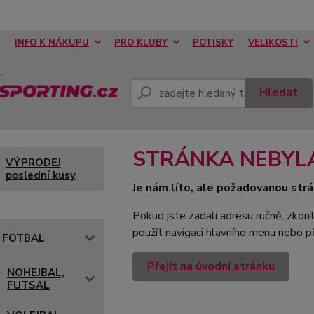
INFO K NÁKUPU
PRO KLUBY
POTISKY
VELIKOSTI
Hledat
STRÁNKA NEBYL
VÝPRODEJ
poslední kusy
Je nám líto, ale požadovanou strá
Pokud jste zadali adresu ručně, zkont
použít navigaci hlavního menu nebo př
FOTBAL
Přejít na úvodní stránku
NOHEJBAL,
FUTSAL