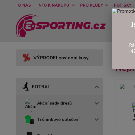
O NÁS
INFO K NÁKUPU
PRO KLUBY
POTISKY
J
Rá
+42
Úvod
VÝPRODEJ poslední kusy
Nep
FOTBAL
Akční sady dresů
Tréninkové oblečení