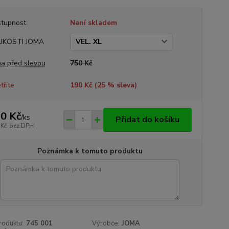
tupnost
Není skladem
LIKOSTI JOMA
a před slevou
750 Kč
tříte
190 Kč (
25
% sleva)
0 Kč
/
ks
Přidat do košíku
 Kč
bez DPH
Poznámka k tomuto produktu
roduktu:
745 001
Výrobce:
JOMA