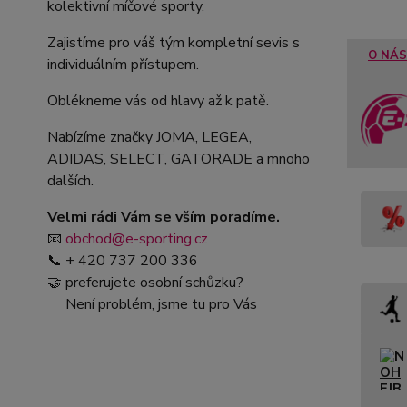
kolektivní míčové sporty.
Zajistíme pro váš tým kompletní sevis s
O NÁS
individuálním přístupem.
Oblékneme vás od hlavy až k patě.
Nabízíme značky JOMA, LEGEA,
ADIDAS, SELECT, GATORADE a mnoho
dalších.
Velmi rádi Vám se vším poradíme.
📧
obchod@e-sporting.cz
📞 + 420 737 200 336
🤝 preferujete osobní schůzku?
Není problém, jsme tu pro Vás