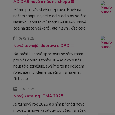
ADIDAS nově u nás na shopu !!!
Máme pro vás skvělou zprávu. Nově na
našem shopu najdete další dalo by se říce
klasickou sportovní značku ADIDAS. Nově
zde najdete veškeré , ale hlavn...
číst celé
03.03.2025
Nová levnější doprava s DPD !!!
Na začátku nové sportovní sezóny mám
pro vás dobrou zprávu !!! Vše okolo nás
neustále zdražuje, slyšíme to na koždém
rohu, ale my jdeme opačným směrem...
číst celé
13.01.2025
Nový katalog JOMA 2025
Je tu nový rok 2025 a s ním přichází nové
modely a nové katalogy od všech značek,