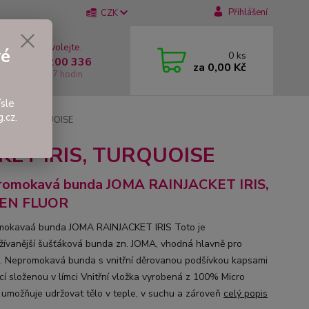
Přihlášení
CZK
 si rady? Zavolejte.
vé
0
ks
 +420 737 200 336
za
0,00 Kč
í-Pátek: 8 - 17 hodin
sle
.cz.
IRIS, TURQUOISE
KET IRIS, TURQUOISE
romokavá bunda JOMA RAINJACKET IRIS,
EN FLUOR
okavaá bunda JOMA RAINJACKET IRIS Toto je
žívanější šušťáková bunda zn. JOMA, vhodná hlavně pro
k. Nepromokavá bunda s vnitřní děrovanou podšívkou kapsami
cí složenou v límci Vnitřní vložka vyrobená z 100% Micro
umožňuje udržovat tělo v teple, v suchu a zároveň
celý popis