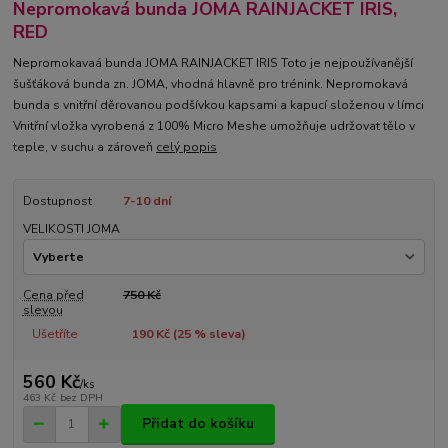
Nepromokavá bunda JOMA RAINJACKET IRIS,
RED
Nepromokavaá bunda JOMA RAINJACKET IRIS Toto je nejpoužívanější
šušťáková bunda zn. JOMA, vhodná hlavně pro trénink. Nepromokavá
bunda s vnitřní děrovanou podšívkou kapsami a kapucí složenou v límci
Vnitřní vložka vyrobená z 100% Micro Meshe umožňuje udržovat tělo v
teple, v suchu a zároveň
celý popis
Dostupnost
7-10 dní
VELIKOSTI JOMA
Cena před
750 Kč
slevou
Ušetříte
190 Kč (
25
% sleva)
560 Kč
/
ks
463 Kč
bez DPH
Přidat do košíku