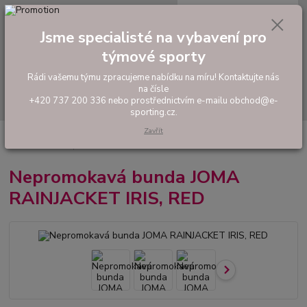
0
ks
tel: +420 737 200 336
CZK
za
0,00 Kč
Pondělí-Pátek: 8 - 17 hodin
Jsme specialisté na vybavení pro
týmové sporty
Menu
Rádi vašemu týmu zpracujeme nabídku na míru! Kontaktujte nás
na čísle
Hledat
+420 737 200 336 nebo prostřednictvím e-mailu obchod@e-
sporting.cz.
Zavřít
Úvod
FOTBAL
Oblečení do deště
Nepromokavá bunda JOMA
RAINJACKET IRIS, RED
Nepromokavá bunda JOMA
RAINJACKET IRIS, RED