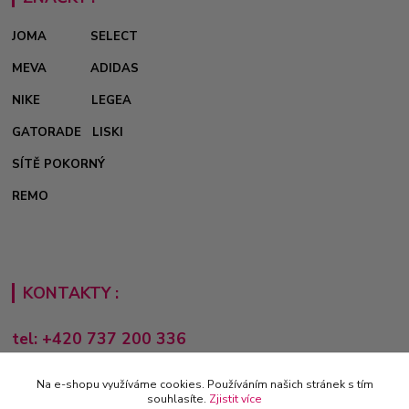
JOMA
SELECT
MEVA
ADIDAS
NIKE
LEGEA
GATORADE
LISKI
SÍTĚ POKORNÝ
REMO
KONTAKTY :
tel: +420 737 200 336
Pondělí-Pátek: 8 - 17 hodin
Na e-shopu využíváme cookies. Používáním našich stránek s tím
obchod@e-sporting.cz
souhlasíte.
Zjistit více