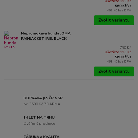
Ušetříte 190 Kč
560 Kč
/
ks
463 Kč
bez DPH
Zvolit variantu
Nepromokavá bunda JOMA
RAINJACKET IRIS, BLACK
750 Kč
Ušetříte 190 Kč
560 Kč
/
ks
463 Kč
bez DPH
Zvolit variantu
DOPRAVA po ČR a SR
od 3500 Kč ZDARMA
14 LET NA TRHU
Ověřený prodejce
ZÁRUKA a KVALITA