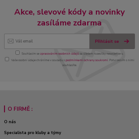
Akce, slevové kódy a novinky
zasíláme zdarma
Přihlásit se
Souhlasím se
zpracováním osobních údajů
za účelem rozesílky newsletteru.
Vaše osobní údaje chráníme v souladu s
podmínkami ochrany soukromí
. Potvrzením s nimi
souhlasíte.
O FIRMĚ :
O nás
Specialista pro kluby a týmy