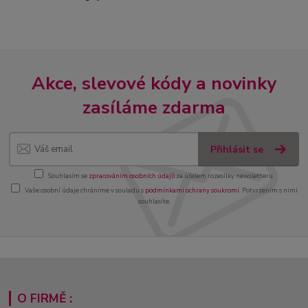
Akce, slevové kódy a novinky
zasíláme zdarma
Přihlásit se
Souhlasím se
zpracováním osobních údajů
za účelem rozesílky newsletteru.
Vaše osobní údaje chráníme v souladu s
podmínkami ochrany soukromí
. Potvrzením s nimi
souhlasíte.
O FIRMĚ :