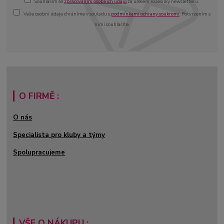
Souhlasím se
zpracováním osobních údajů
za účelem rozesílky newsletteru.
Vaše osobní údaje chráníme v souladu s
podmínkami ochrany soukromí
. Potvrzením s
nimi souhlasíte.
O FIRMĚ :
O nás
Specialista pro kluby a týmy
Spolupracujeme
VŠE O NÁKUPU :