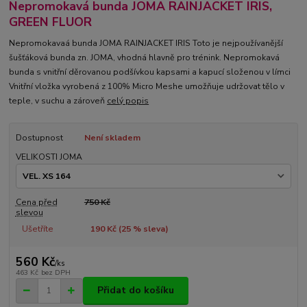
Nepromokavá bunda JOMA RAINJACKET IRIS,
GREEN FLUOR
Nepromokavaá bunda JOMA RAINJACKET IRIS Toto je nejpoužívanější
šušťáková bunda zn. JOMA, vhodná hlavně pro trénink. Nepromokavá
bunda s vnitřní děrovanou podšívkou kapsami a kapucí složenou v límci
Vnitřní vložka vyrobená z 100% Micro Meshe umožňuje udržovat tělo v
teple, v suchu a zároveň
celý popis
Dostupnost
Není skladem
VELIKOSTI JOMA
Cena před
750 Kč
slevou
Ušetříte
190 Kč (
25
% sleva)
560 Kč
/
ks
463 Kč
bez DPH
Přidat do košíku