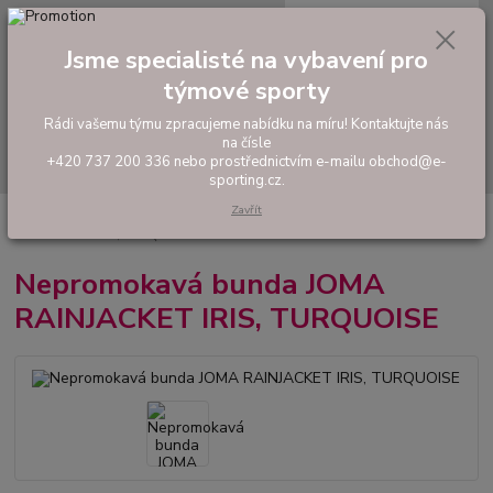
0
ks
tel: +420 737 200 336
CZK
za
0,00 Kč
Pondělí-Pátek: 8 - 17 hodin
Jsme specialisté na vybavení pro
týmové sporty
Menu
Rádi vašemu týmu zpracujeme nabídku na míru! Kontaktujte nás
na čísle
Hledat
+420 737 200 336 nebo prostřednictvím e-mailu obchod@e-
sporting.cz.
Zavřít
Úvod
FOTBAL
Oblečení do deště
Nepromokavá bunda JOMA
RAINJACKET IRIS, TURQUOISE
Nepromokavá bunda JOMA
RAINJACKET IRIS, TURQUOISE