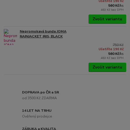
Ušetříte 190 Kč
560 Kč
/
ks
463 Kč
bez DPH
Zvolit variantu
Nepromokavá bunda JOMA
RAINJACKET IRIS, BLACK
750 Kč
Ušetříte 190 Kč
560 Kč
/
ks
463 Kč
bez DPH
Zvolit variantu
DOPRAVA po ČR a SR
od 3500 Kč ZDARMA
14 LET NA TRHU
Ověřený prodejce
ZÁRUKA a KVALITA