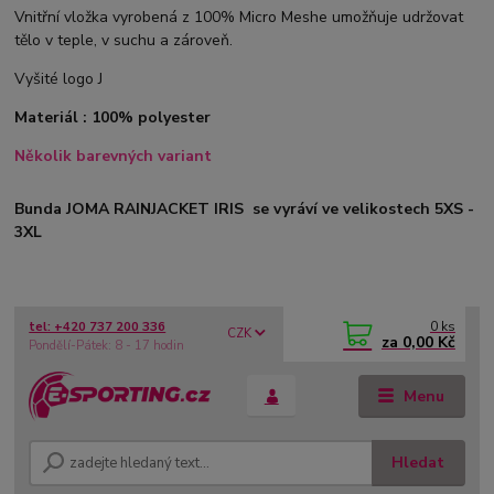
Vnitřní vložka vyrobená z 100% Micro Meshe umožňuje udržovat
tělo v teple, v suchu a zároveň.
Vyšité logo J
Materiál : 100% polyester
Několik barevných variant
Bunda JOMA RAINJACKET IRIS se vyráví ve velikostech 5XS -
3XL
0
ks
tel: +420 737 200 336
CZK
za
0,00 Kč
Pondělí-Pátek: 8 - 17 hodin
Menu
Hledat