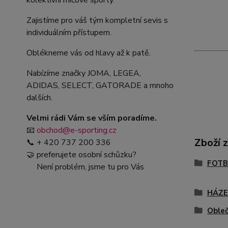
kolektivní míčové sporty.
Zajistíme pro váš tým kompletní sevis s
individuálním přístupem.
Oblékneme vás od hlavy až k patě.
Nabízíme značky JOMA, LEGEA,
ADIDAS, SELECT, GATORADE a mnoho
dalších.
Velmi rádi Vám se vším poradíme.
📧
obchod@e-sporting.cz
Zboží 
📞 + 420 737 200 336
🤝 preferujete osobní schůzku?
FOTB
Není problém, jsme tu pro Vás
HÁZ
Obleč