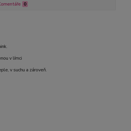
Komentáře
0
ink.
nou v límci
ple, v suchu a zároveň.