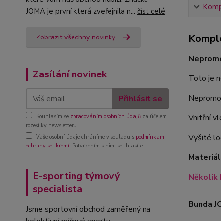
Kompl
JOMA je první která zveřejnila n...
číst celé
Komple
Zobrazit všechny novinky
Nepromo
Zasílání novinek
Toto je n
Nepromoka
Přihlásit se
Vnitřní v
Souhlasím se
zpracováním osobních údajů
za účelem
rozesílky newsletteru.
Vyšité lo
Vaše osobní údaje chráníme v souladu s
podmínkami
ochrany soukromí
. Potvrzením s nimi souhlasíte.
Materiál
E-sporting týmový
Několik 
specialista
Bunda J
Jsme sportovní obchod zaměřený na