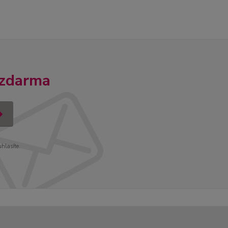
 zdarma
uhlasíte.