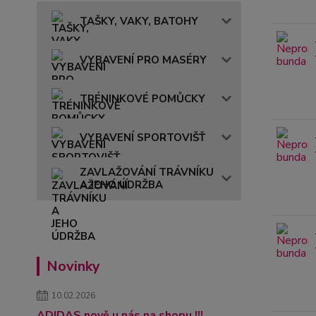
TAŠKY, VAKY, BATOHY
VYBAVENÍ PRO MASÉRY
TRÉNINKOVÉ POMŮCKY
VYBAVENÍ SPORTOVIŠŤ
ZAVLAŽOVÁNÍ TRÁVNÍKU
A JEHO ÚDRŽBA
Novinky
10.02.2026
ADIDAS nově u nás na shopu !!!