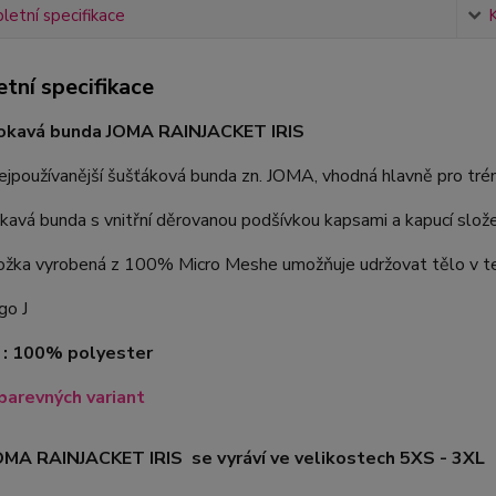
etní specifikace
tní specifikace
kavá bunda JOMA RAINJACKET IRIS
ejpoužívanější šušťáková bunda zn. JOMA, vhodná hlavně pro trén
vá bunda s vnitřní děrovanou podšívkou kapsami a kapucí slože
ložka vyrobená z 100% Micro Meshe umožňuje udržovat tělo v te
go J
 : 100% polyester
barevných variant
OMA RAINJACKET IRIS se vyráví ve velikostech 5XS - 3XL