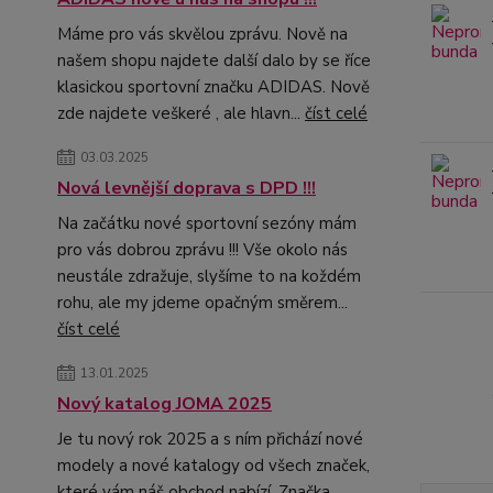
Máme pro vás skvělou zprávu. Nově na
našem shopu najdete další dalo by se říce
klasickou sportovní značku ADIDAS. Nově
zde najdete veškeré , ale hlavn...
číst celé
03.03.2025
Nová levnější doprava s DPD !!!
Na začátku nové sportovní sezóny mám
pro vás dobrou zprávu !!! Vše okolo nás
neustále zdražuje, slyšíme to na koždém
rohu, ale my jdeme opačným směrem...
číst celé
13.01.2025
Nový katalog JOMA 2025
Je tu nový rok 2025 a s ním přichází nové
modely a nové katalogy od všech značek,
které vám náš obchod nabízí. Značka