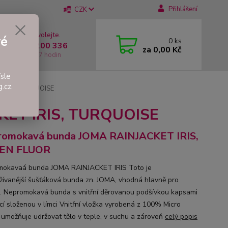
Přihlášení
CZK
 si rady? Zavolejte.
vé
0
ks
 +420 737 200 336
za
0,00 Kč
í-Pátek: 8 - 17 hodin
sle
.cz.
IRIS, TURQUOISE
KET IRIS, TURQUOISE
romokavá bunda JOMA RAINJACKET IRIS,
EN FLUOR
okavaá bunda JOMA RAINJACKET IRIS Toto je
žívanější šušťáková bunda zn. JOMA, vhodná hlavně pro
k. Nepromokavá bunda s vnitřní děrovanou podšívkou kapsami
cí složenou v límci Vnitřní vložka vyrobená z 100% Micro
umožňuje udržovat tělo v teple, v suchu a zároveň
celý popis