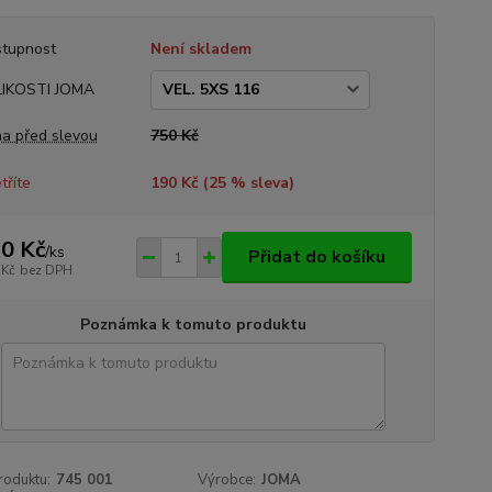
tupnost
Není skladem
LIKOSTI JOMA
a před slevou
750 Kč
tříte
190 Kč (
25
% sleva)
0 Kč
/
ks
Přidat do košíku
 Kč
bez DPH
Poznámka k tomuto produktu
roduktu:
745 001
Výrobce:
JOMA