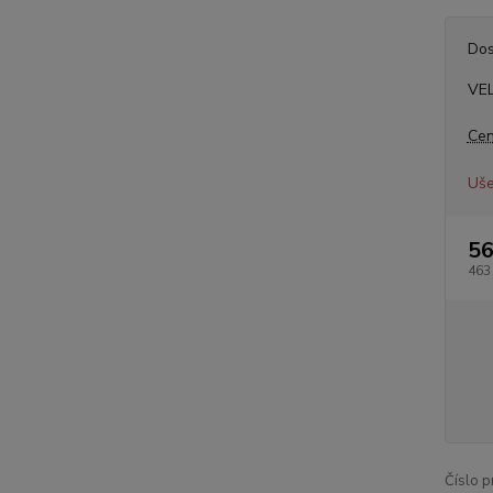
Dos
VE
Cen
Uše
56
463
Číslo p