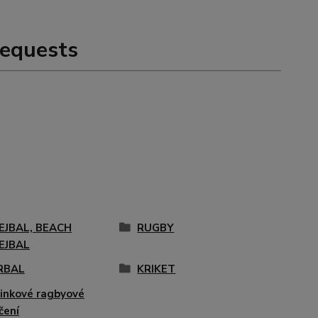
equests
EJBAL, BEACH
RUGBY
EJBAL
RBAL
KRIKET
inkové ragbyové
čení