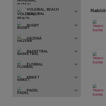
VOLEJBAL, BEACH
Nabízí
VOLEJBAL
RUGBY
HÁZENÁ
BASKETBAL
FLORBAL
KRIKET
PADEL