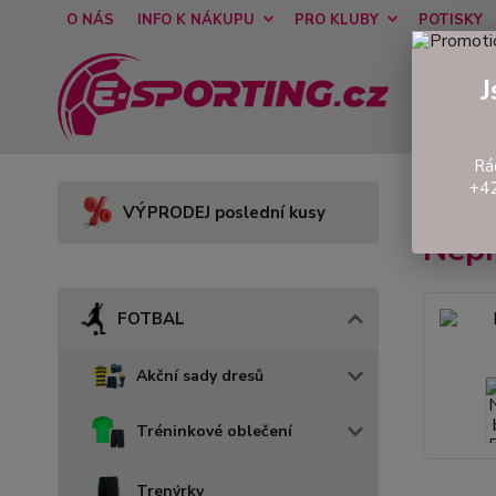
O NÁS
INFO K NÁKUPU
PRO KLUBY
POTISKY
J
Rá
+42
Úvod
VÝPRODEJ poslední kusy
Nep
FOTBAL
Akční sady dresů
Tréninkové oblečení
Trenýrky