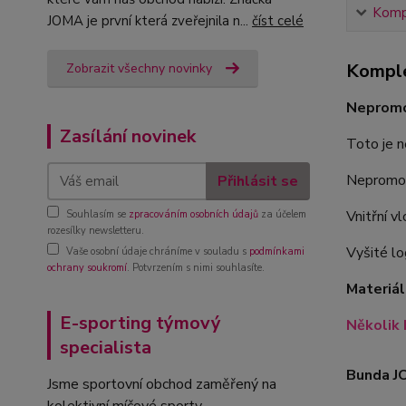
Kompl
JOMA je první která zveřejnila n...
číst celé
Komple
Zobrazit všechny novinky
Nepromo
Zasílání novinek
Toto je n
Nepromoka
Přihlásit se
Vnitřní v
Souhlasím se
zpracováním osobních údajů
za účelem
rozesílky newsletteru.
Vyšité lo
Vaše osobní údaje chráníme v souladu s
podmínkami
ochrany soukromí
. Potvrzením s nimi souhlasíte.
Materiál
E-sporting týmový
Několik 
specialista
Bunda J
Jsme sportovní obchod zaměřený na