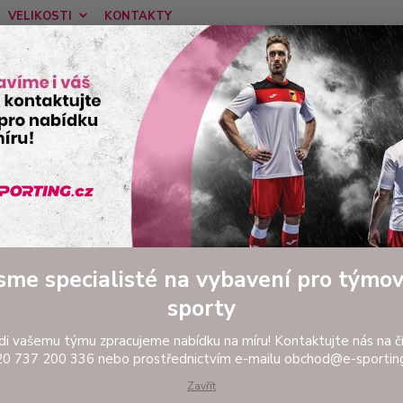
VELIKOSTI
KONTAKTY
Nevíte
Hledat
tel:
Ponděl
FOTBAL
Oblečení do deště
Nepromokavá bunda JOMA RAINJACKET 
romokavá bunda JOMA RAINJAC
Nep
GRE
sme specialisté na vybavení pro týmo
Neprom
sporty
nejpou
trénin
di vašemu týmu zpracujeme nabídku na míru! Kontaktujte nás na čí
0 737 200 336 nebo prostřednictvím e-mailu obchod@e-sporting
a kapu
Meshe 
Zavřít