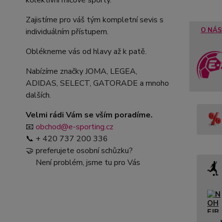
kolektivní míčové sporty.
Zajistíme pro váš tým kompletní sevis s
O NÁS
individuálním přístupem.
Oblékneme vás od hlavy až k patě.
Nabízíme značky JOMA, LEGEA,
ADIDAS, SELECT, GATORADE a mnoho
dalších.
Velmi rádi Vám se vším poradíme.
📧
obchod@e-sporting.cz
📞 + 420 737 200 336
🤝 preferujete osobní schůzku?
Není problém, jsme tu pro Vás