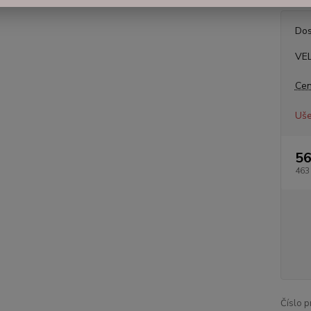
Dos
VE
Cen
Uše
56
463
Číslo p