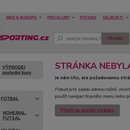
INFO K NÁKUPU
PRO KLUBY
POTISKY
VELIKOSTI
Hledat
STRÁNKA NEBYL
VÝPRODEJ
poslední kusy
Je nám líto, ale požadovanou strá
Pokud jste zadali adresu ručně, zkont
použít navigaci hlavního menu nebo př
FOTBAL
Přejít na úvodní stránku
NOHEJBAL,
FUTSAL