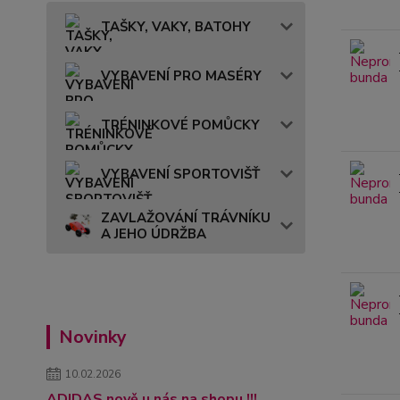
TAŠKY, VAKY, BATOHY
VYBAVENÍ PRO MASÉRY
TRÉNINKOVÉ POMŮCKY
VYBAVENÍ SPORTOVIŠŤ
ZAVLAŽOVÁNÍ TRÁVNÍKU
A JEHO ÚDRŽBA
Novinky
10.02.2026
ADIDAS nově u nás na shopu !!!