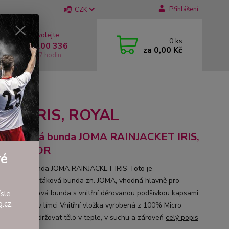
Přihlášení
CZK
 si rady? Zavolejte.
0
ks
 +420 737 200 336
za
0,00 Kč
í-Pátek: 8 - 17 hodin
IRIS, ROYAL
KET IRIS, ROYAL
romokavá bunda JOMA RAINJACKET IRIS,
EN FLUOR
vé
okavaá bunda JOMA RAINJACKET IRIS Toto je
žívanější šušťáková bunda zn. JOMA, vhodná hlavně pro
k. Nepromokavá bunda s vnitřní děrovanou podšívkou kapsami
sle
.cz.
cí složenou v límci Vnitřní vložka vyrobená z 100% Micro
umožňuje udržovat tělo v teple, v suchu a zároveň
celý popis