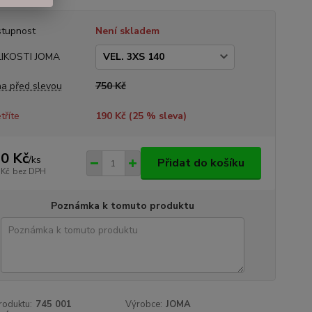
tupnost
Není skladem
LIKOSTI JOMA
a před slevou
750 Kč
tříte
190 Kč (
25
% sleva)
0 Kč
/
ks
Přidat do košíku
 Kč
bez DPH
Poznámka k tomuto produktu
roduktu:
745 001
Výrobce:
JOMA