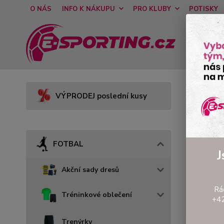
O NÁS
INFO K NÁKUPU
PRO KLUBY
POTISKY
Úvod
VÝPRODEJ poslední kusy
Nep
FOTBAL
J
Akční sady dresů
Rá
Tréninkové oblečení
+42
Trenýrky