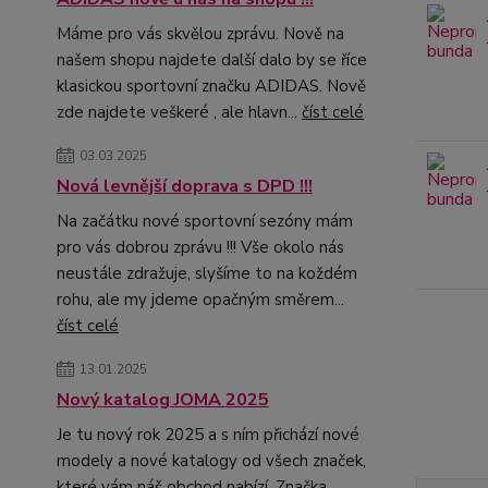
Máme pro vás skvělou zprávu. Nově na
našem shopu najdete další dalo by se říce
klasickou sportovní značku ADIDAS. Nově
zde najdete veškeré , ale hlavn...
číst celé
03.03.2025
Nová levnější doprava s DPD !!!
Na začátku nové sportovní sezóny mám
pro vás dobrou zprávu !!! Vše okolo nás
neustále zdražuje, slyšíme to na koždém
rohu, ale my jdeme opačným směrem...
číst celé
13.01.2025
Nový katalog JOMA 2025
Je tu nový rok 2025 a s ním přichází nové
modely a nové katalogy od všech značek,
které vám náš obchod nabízí. Značka