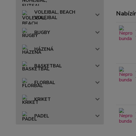
VOLEJBAL, BEACH
Nabízí
VOLEJBAL
RUGBY
HÁZENÁ
BASKETBAL
FLORBAL
KRIKET
PADEL