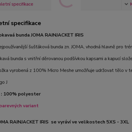
etní specifikace
tní specifikace
kavaá bunda JOMA RAINJACKET IRIS
ejpoužívanější šušťáková bunda zn. JOMA, vhodná hlavně pro trén
vá bunda s vnitřní děrovanou podšívkou kapsami a kapucí slože
ložka vyrobená z 100% Micro Meshe umožňuje udržovat tělo v te
go J
 : 100% polyester
barevných variant
OMA RAINJACKET IRIS se vyráví ve velikostech 5XS - 3XL