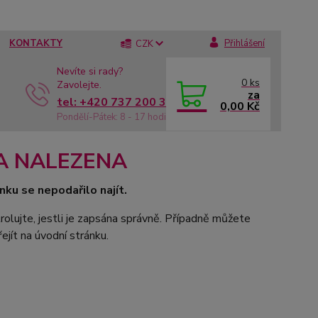
KONTAKTY
Přihlášení
CZK
Nevíte si rady?
0
ks
Zavolejte.
za
tel: +420 737 200 336
0,00 Kč
Pondělí-Pátek: 8 - 17 hodin
A NALEZENA
nku se nepodařilo najít.
rolujte, jestli je zapsána správně. Případně můžete
ejít na úvodní stránku.