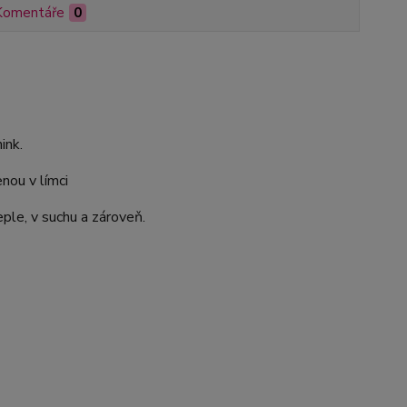
Komentáře
0
ink.
nou v límci
ple, v suchu a zároveň.