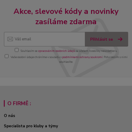
Akce, slevové kódy a novinky
zasíláme zdarma
Přihlásit se
Souhlasím se
zpracováním osobních údajů
za účelem rozesílky newsletteru.
Vaše osobní údaje chráníme v souladu s
podmínkami ochrany soukromí
. Potvrzením s nimi
souhlasíte.
O FIRMĚ :
O nás
Specialista pro kluby a týmy