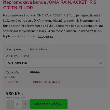
Nepromokavá bunda JOMA RAINJACKET IRIS,
GREEN FLUOR
Nepromokavaá bunda JOMA RAINJACKET IRIS Toto je nejpoužívanější
šušťáková bunda zn. JOMA, vhodná hlavně pro trénink. Nepromokavá
bunda s vnitřní děrovanou podšívkou kapsami a kapucí složenou v límci
Vnitřní vložka vyrobená z 100% Micro Meshe umožňuje udržovat tělo v
teple, v suchu a zároveň
celý popis
Dostupnost
Není skladem
VELIKOSTI JOMA
Cena před
750 Kč
slevou
Ušetříte
190 Kč (
25
% sleva)
560 Kč
/
ks
463 Kč
bez DPH
Přidat do košíku