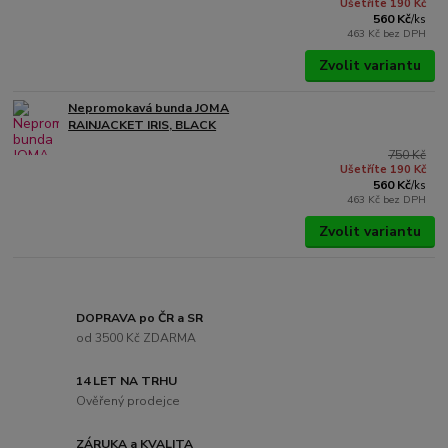
Ušetříte 190 Kč
560 Kč
/
ks
463 Kč
bez DPH
Zvolit variantu
Nepromokavá bunda JOMA
RAINJACKET IRIS, BLACK
750 Kč
Ušetříte 190 Kč
560 Kč
/
ks
463 Kč
bez DPH
Zvolit variantu
DOPRAVA po ČR a SR
od 3500 Kč ZDARMA
14 LET NA TRHU
Ověřený prodejce
ZÁRUKA a KVALITA