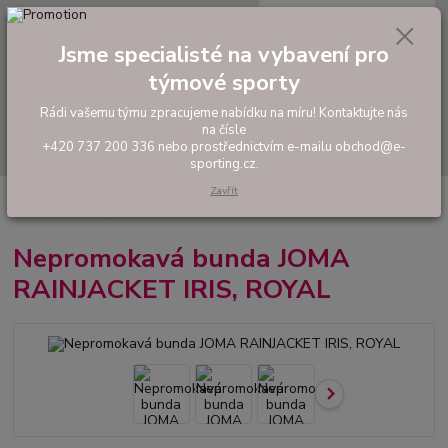
0
ks
tel: +420 737 200 336
CZK
za
0,00 Kč
Pondělí-Pátek: 8 - 17 hodin
Jsme specialisté na vybavení pro
týmové sporty
Menu
Rádi vašemu týmu zpracujeme nabídku na míru! Kontaktujte nás
na čísle
Hledat
+420 737 200 336 nebo prostřednictvím e-mailu obchod@e-
sporting.cz.
Zavřít
Úvod
FOTBAL
Oblečení do deště
Nepromokavá bunda JOMA
RAINJACKET IRIS, ROYAL
Nepromokavá bunda JOMA
RAINJACKET IRIS, ROYAL