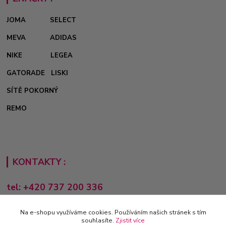
JOMA
SELECT
MEVA
ADIDAS
NIKE
LEGEA
GATORADE
LISKI
SÍTĚ POKORNÝ
REMO
KONTAKTY :
tel: +420 737 200 336
Pondělí-Pátek: 8 - 17 hodin
Na e-shopu využíváme cookies. Používáním našich stránek s tím
obchod@e-sporting.cz
souhlasíte.
Zjistit více