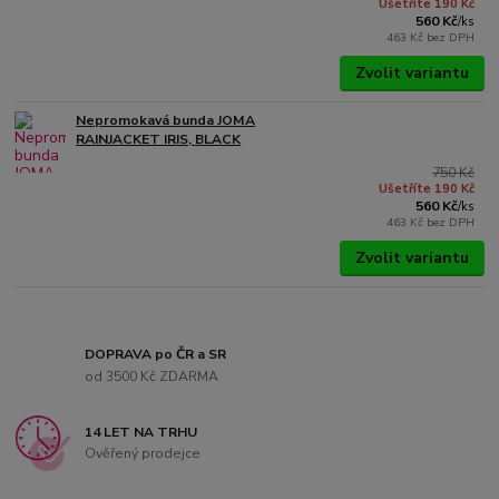
Ušetříte 190 Kč
560 Kč
/
ks
463 Kč
bez DPH
Zvolit variantu
Nepromokavá bunda JOMA
RAINJACKET IRIS, BLACK
750 Kč
Ušetříte 190 Kč
560 Kč
/
ks
463 Kč
bez DPH
Zvolit variantu
DOPRAVA po ČR a SR
od 3500 Kč ZDARMA
14 LET NA TRHU
Ověřený prodejce