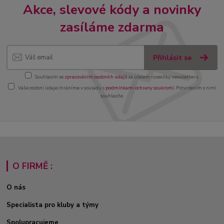
Akce, slevové kódy a novinky
zasíláme zdarma
Přihlásit se
Souhlasím se
zpracováním osobních údajů
za účelem rozesílky newsletteru.
Vaše osobní údaje chráníme v souladu s
podmínkami ochrany soukromí
. Potvrzením s nimi
souhlasíte.
O FIRMĚ :
O nás
Specialista pro kluby a týmy
Spolupracujeme