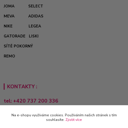
JOMA
SELECT
MEVA
ADIDAS
NIKE
LEGEA
GATORADE
LISKI
SÍTĚ POKORNÝ
REMO
KONTAKTY :
tel: +420 737 200 336
Pondělí-Pátek: 8 - 17 hodin
Na e-shopu využíváme cookies. Používáním našich stránek s tím
obchod@e-sporting.cz
souhlasíte.
Zjistit více