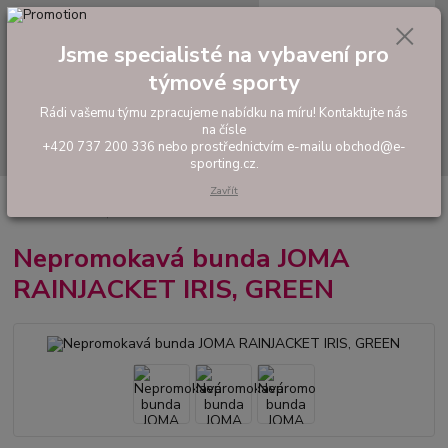
0
ks
tel: +420 737 200 336
CZK
za
0,00 Kč
Pondělí-Pátek: 8 - 17 hodin
Jsme specialisté na vybavení pro
týmové sporty
Menu
Rádi vašemu týmu zpracujeme nabídku na míru! Kontaktujte nás
na čísle
Hledat
+420 737 200 336 nebo prostřednictvím e-mailu obchod@e-
sporting.cz.
Zavřít
Úvod
FOTBAL
Oblečení do deště
Nepromokavá bunda JOMA
RAINJACKET IRIS, GREEN
Nepromokavá bunda JOMA
RAINJACKET IRIS, GREEN