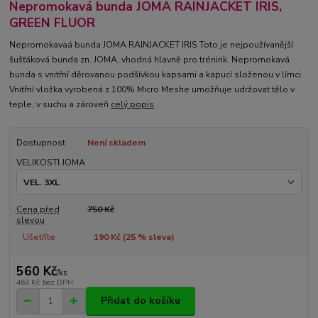
Nepromokavá bunda JOMA RAINJACKET IRIS,
GREEN FLUOR
Nepromokavaá bunda JOMA RAINJACKET IRIS Toto je nejpoužívanější
šušťáková bunda zn. JOMA, vhodná hlavně pro trénink. Nepromokavá
bunda s vnitřní děrovanou podšívkou kapsami a kapucí složenou v límci
Vnitřní vložka vyrobená z 100% Micro Meshe umožňuje udržovat tělo v
teple, v suchu a zároveň
celý popis
Dostupnost
Není skladem
VELIKOSTI JOMA
Cena před
750 Kč
slevou
Ušetříte
190 Kč (
25
% sleva)
560 Kč
/
ks
463 Kč
bez DPH
Přidat do košíku