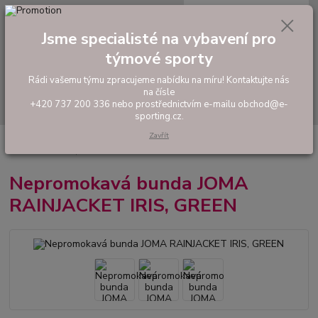
0
ks
tel: +420 737 200 336
CZK
za
0,00 Kč
Pondělí-Pátek: 8 - 17 hodin
Jsme specialisté na vybavení pro
týmové sporty
Menu
Rádi vašemu týmu zpracujeme nabídku na míru! Kontaktujte nás
na čísle
Hledat
+420 737 200 336 nebo prostřednictvím e-mailu obchod@e-
sporting.cz.
Zavřít
Úvod
FOTBAL
Oblečení do deště
Nepromokavá bunda JOMA
RAINJACKET IRIS, GREEN
Nepromokavá bunda JOMA
RAINJACKET IRIS, GREEN