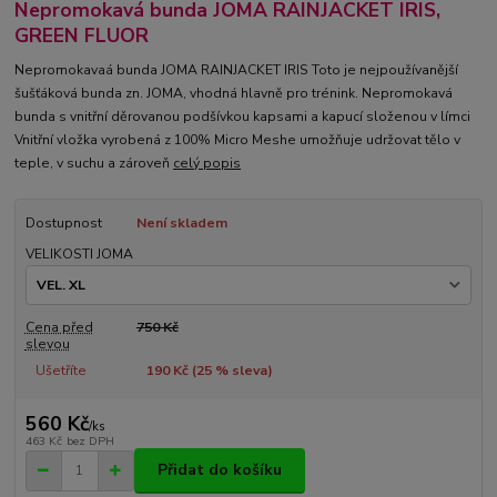
Nepromokavá bunda JOMA RAINJACKET IRIS,
GREEN FLUOR
Nepromokavaá bunda JOMA RAINJACKET IRIS Toto je nejpoužívanější
šušťáková bunda zn. JOMA, vhodná hlavně pro trénink. Nepromokavá
bunda s vnitřní děrovanou podšívkou kapsami a kapucí složenou v límci
Vnitřní vložka vyrobená z 100% Micro Meshe umožňuje udržovat tělo v
teple, v suchu a zároveň
celý popis
Dostupnost
Není skladem
VELIKOSTI JOMA
Cena před
750 Kč
slevou
Ušetříte
190 Kč (
25
% sleva)
560 Kč
/
ks
463 Kč
bez DPH
Přidat do košíku