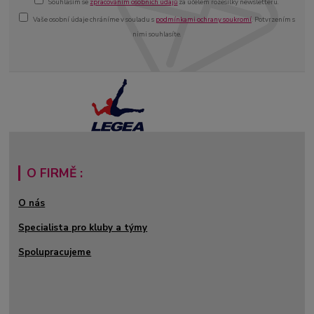
Souhlasím se
zpracováním osobních údajů
za účelem rozesílky newsletteru.
Vaše osobní údaje chráníme v souladu s
podmínkami ochrany soukromí
. Potvrzením s
nimi souhlasíte.
O FIRMĚ :
O nás
Specialista pro kluby a týmy
Spolupracujeme