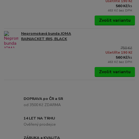
Ušetříte 190 Kč
560 Kč
/
ks
463 Kč
bez DPH
Zvolit variantu
Nepromokavá bunda JOMA
RAINJACKET IRIS, BLACK
750 Kč
Ušetříte 190 Kč
560 Kč
/
ks
463 Kč
bez DPH
Zvolit variantu
DOPRAVA po ČR a SR
od 3500 Kč ZDARMA
14 LET NA TRHU
Ověřený prodejce
ZÁRUKA a KVALITA