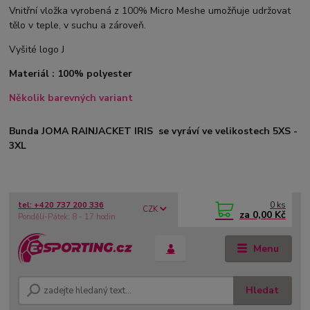
Vnitřní vložka vyrobená z 100% Micro Meshe umožňuje udržovat
tělo v teple, v suchu a zároveň.
Vyšité logo J
Materiál : 100% polyester
Několik barevných variant
Bunda JOMA RAINJACKET IRIS se vyráví ve velikostech 5XS -
3XL
0
ks
tel: +420 737 200 336
CZK
za
0,00 Kč
Pondělí-Pátek: 8 - 17 hodin
Menu
Hledat