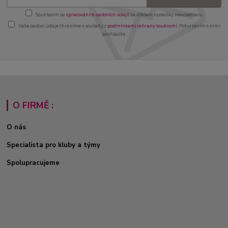
Souhlasím se
zpracováním osobních údajů
za účelem rozesílky newsletteru.
Vaše osobní údaje chráníme v souladu s
podmínkami ochrany soukromí
. Potvrzením s nimi
souhlasíte.
O FIRMĚ :
O nás
Specialista pro kluby a týmy
Spolupracujeme