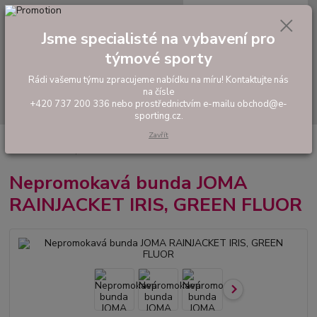
0
ks
tel: +420 737 200 336
CZK
za
0,00 Kč
Pondělí-Pátek: 8 - 17 hodin
Jsme specialisté na vybavení pro
týmové sporty
Menu
Rádi vašemu týmu zpracujeme nabídku na míru! Kontaktujte nás
na čísle
Hledat
+420 737 200 336 nebo prostřednictvím e-mailu obchod@e-
sporting.cz.
Zavřít
Úvod
FOTBAL
Oblečení do deště
Nepromokavá bunda JOMA
RAINJACKET IRIS, GREEN FLUOR
Nepromokavá bunda JOMA
RAINJACKET IRIS, GREEN FLUOR