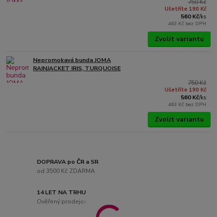
750 Kč
Ušetříte 190 Kč
560 Kč
/
ks
463 Kč
bez DPH
Zvolit variantu
Nepromokavá bunda JOMA
RAINJACKET IRIS, TURQUOISE
750 Kč
Ušetříte 190 Kč
560 Kč
/
ks
463 Kč
bez DPH
Zvolit variantu
DOPRAVA po ČR a SR
od 3500 Kč ZDARMA
14 LET NA TRHU
Ověřený prodejce