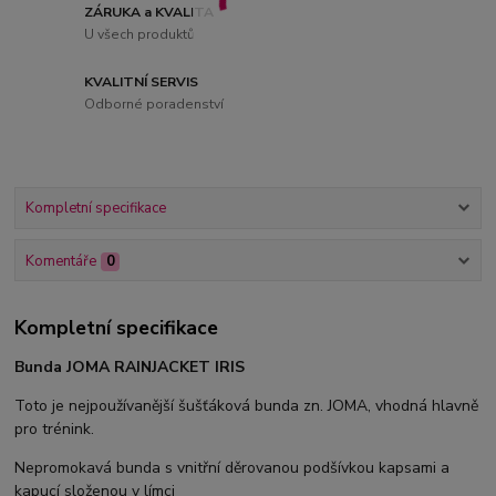
ZÁRUKA a KVALITA
U všech produktů
KVALITNÍ SERVIS
Odborné poradenství
Kompletní specifikace
Komentáře
0
Kompletní specifikace
Bunda JOMA RAINJACKET IRIS
Toto je nejpoužívanější šušťáková bunda zn. JOMA, vhodná hlavně
pro trénink.
Nepromokavá bunda s vnitřní děrovanou podšívkou kapsami a
kapucí složenou v límci