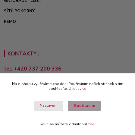
GATORADE
LISKI
SÍTĚ POKORNÝ
REMO
KONTAKTY :
tel: +420 737 200 336
Pondělí-Pátek: 8 - 17 hodin
Na e-shopu využíváme cookies. Používáním našich stránek s tím
obchod@e-sporting.cz
souhlasíte.
Zjistit více
Souhlasím
Nastavení
Souhlas můžete odmítnout
zde
.
Vytvořeno na
Eshop-rychle.cz