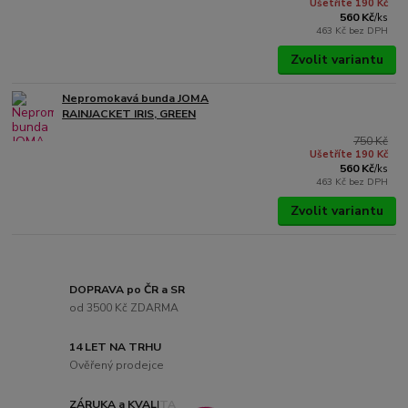
Ušetříte 190 Kč
560 Kč
/
ks
463 Kč
bez DPH
Zvolit variantu
Nepromokavá bunda JOMA
RAINJACKET IRIS, GREEN
750 Kč
Ušetříte 190 Kč
560 Kč
/
ks
463 Kč
bez DPH
Zvolit variantu
DOPRAVA po ČR a SR
od 3500 Kč ZDARMA
14 LET NA TRHU
Ověřený prodejce
ZÁRUKA a KVALITA