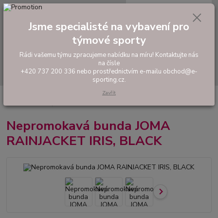
0
ks
tel: +420 737 200 336
CZK
za
0,00 Kč
Pondělí-Pátek: 8 - 17 hodin
Jsme specialisté na vybavení pro
týmové sporty
Menu
Rádi vašemu týmu zpracujeme nabídku na míru! Kontaktujte nás
na čísle
Hledat
+420 737 200 336 nebo prostřednictvím e-mailu obchod@e-
sporting.cz.
Zavřít
Úvod
FOTBAL
Oblečení do deště
Nepromokavá bunda JOMA
RAINJACKET IRIS, BLACK
Nepromokavá bunda JOMA
RAINJACKET IRIS, BLACK