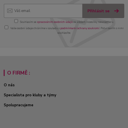
Přihlásit se
Souhlasím se
zpracováním osobních údajů
za účelem rozesílky newsletteru.
Vaše osobní údaje chráníme v souladu s
podmínkami ochrany soukromí
. Potvrzením s nimi
souhlasíte.
O FIRMĚ :
O nás
Specialista pro kluby a týmy
Spolupracujeme