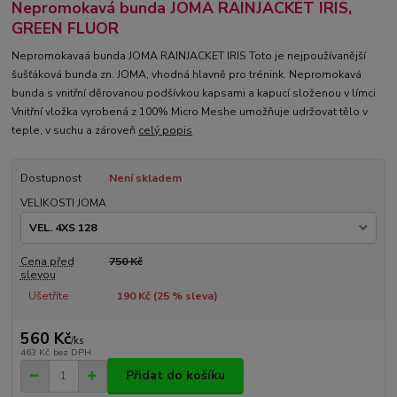
Nepromokavá bunda JOMA RAINJACKET IRIS,
GREEN FLUOR
Nepromokavaá bunda JOMA RAINJACKET IRIS Toto je nejpoužívanější
šušťáková bunda zn. JOMA, vhodná hlavně pro trénink. Nepromokavá
bunda s vnitřní děrovanou podšívkou kapsami a kapucí složenou v límci
Vnitřní vložka vyrobená z 100% Micro Meshe umožňuje udržovat tělo v
teple, v suchu a zároveň
celý popis
Dostupnost
Není skladem
VELIKOSTI JOMA
Cena před
750 Kč
slevou
Ušetříte
190 Kč (
25
% sleva)
560 Kč
/
ks
463 Kč
bez DPH
Přidat do košíku