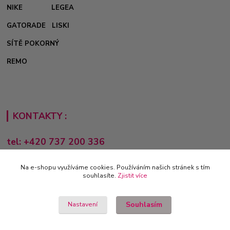
NIKE
LEGEA
GATORADE
LISKI
SÍTĚ POKORNÝ
REMO
KONTAKTY :
tel: +420 737 200 336
Pondělí-Pátek: 8 - 17 hodin
Na e-shopu využíváme cookies. Používáním našich stránek s tím
obchod@e-sporting.cz
souhlasíte.
Zjistit více
Souhlasím
Nastavení