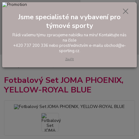
0
ks
tel: +420 737 200 336
CZK
za
0,00 Kč
Pondělí-Pátek: 8 - 17 hodin
Jsme specialisté na vybavení pro
týmové sporty
Menu
Rádi vašemu týmu zpracujeme nabídku na míru! Kontaktujte nás
na čísle
Hledat
+420 737 200 336 nebo prostřednictvím e-mailu obchod@e-
sporting.cz.
Zavřít
Úvod
FOTBAL
Tréninkové oblečení
Hráčské sady a dresy
Fotbalový Set JOMA PHOENIX, YELLOW-ROYAL BLUE
Fotbalový Set JOMA PHOENIX,
YELLOW-ROYAL BLUE