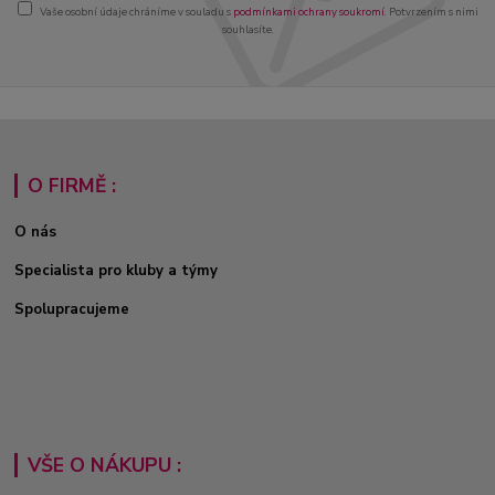
Vaše osobní údaje chráníme v souladu s
podmínkami ochrany soukromí
. Potvrzením s nimi
souhlasíte.
O FIRMĚ :
O nás
Specialista pro kluby a týmy
Spolupracujeme
VŠE O NÁKUPU :