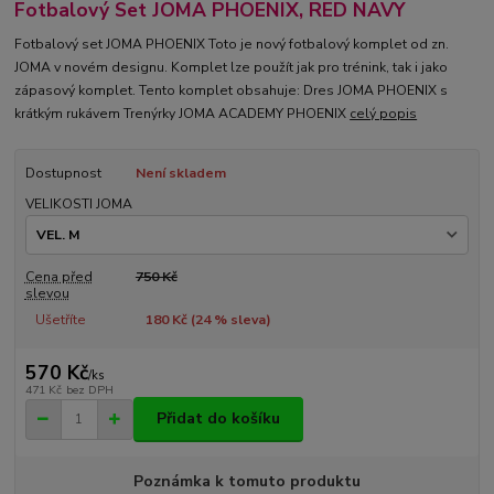
Fotbalový Set JOMA PHOENIX, RED NAVY
Fotbalový set JOMA PHOENIX Toto je nový fotbalový komplet od zn.
JOMA v novém designu. Komplet lze použít jak pro trénink, tak i jako
zápasový komplet. Tento komplet obsahuje: Dres JOMA PHOENIX s
krátkým rukávem Trenýrky JOMA ACADEMY PHOENIX
celý popis
Dostupnost
Není skladem
VELIKOSTI JOMA
Cena před
750 Kč
slevou
Ušetříte
180 Kč (
24
% sleva)
570 Kč
/
ks
471 Kč
bez DPH
Přidat do košíku
Poznámka k tomuto produktu