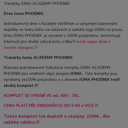
Trenýrky JOMA ACADEMY PHOENIX
Dres Joma PHOENIX:
Jednobarevný dres s kulatým výstřihem a výraznými barevnými
doplňky ve tvaru klínu na rukávech a velkém logu JOMA na prsou.
Dres JOMA PHOENIX je vyroben z 100% polyesteru, technologií
Interlock pro skvělý odvod potu z těla.
Prostě super dres v
novém designu !!!
Trenýrky Joma ACADEMY PHOENIX:
Klasické jednobarevné fotbalové trenýrky JOMA ACADEMY
PHOENIX bez vnitřních slipů a
logem
JOMA
. Tyto trenýrky jsou
vyrobeny ze100% polyesteru a s dresem
JOMA PHOENIX tvoří
skvělý komplet !!!
KOMPLET SE VYRÁBÍ VE vel. 6XS - 3XL
CENA PLATÍ PŘI OBJEDNÁVCE OD 5 KS a VÍCE !!!
Tento komplet lze doplnit o stulpny
JOMA
, dle
vašeho výběru !!!