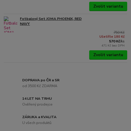
Zvolit variantu
Fotbalový Set JOMA PHOENIX, RED
NAVY
750 Kč
Ušetříte 180 Kč
570 Kč
/
ks
471 Kč
bez DPH
Zvolit variantu
DOPRAVA po ČR a SR
od 3500 Kč ZDARMA
14 LET NA TRHU
Ověřený prodejce
ZÁRUKA a KVALITA
U všech produktů