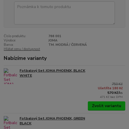
Číslo produktu:
766 001
Výrobce:
JOMA
Barva:
TM. MODRÁ / ČERVENÁ
Hlídat cenu / dostupnost
Nabízíme varianty
Fotbalový Set JOMA PHOENIX, BLACK
WHITE
750 Kč
Ušetříte 180 Kč
570 Kč
/
ks
471 Kč
bez DPH
Zvolit variantu
Fotbalový Set JOMA PHOENIX, GREEN
BLACK