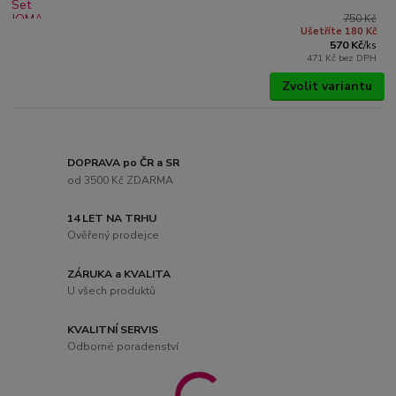
750 Kč
Ušetříte 180 Kč
570 Kč
/
ks
471 Kč
bez DPH
Zvolit variantu
DOPRAVA po ČR a SR
od 3500 Kč ZDARMA
14 LET NA TRHU
Ověřený prodejce
ZÁRUKA a KVALITA
U všech produktů
KVALITNÍ SERVIS
Odborné poradenství