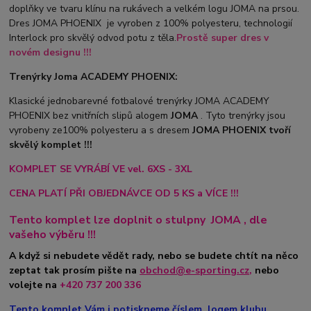
doplňky ve tvaru klínu na rukávech a velkém logu JOMA na prsou.
Dres JOMA PHOENIX je vyroben z 100% polyesteru, technologií
Interlock pro skvělý odvod potu z těla.
Prostě super dres v
novém designu !!!
Trenýrky Joma ACADEMY PHOENIX:
Klasické jednobarevné fotbalové trenýrky JOMA ACADEMY
PHOENIX bez vnitřních slipů a
logem
JOMA
. Tyto trenýrky jsou
vyrobeny ze100% polyesteru a s dresem
JOMA PHOENIX tvoří
skvělý komplet !!!
KOMPLET SE VYRÁBÍ VE vel. 6XS - 3XL
CENA PLATÍ PŘI OBJEDNÁVCE OD 5 KS a VÍCE !!!
Tento komplet lze doplnit o stulpny
JOMA
, dle
vašeho výběru !!!
A když si nebudete vědět rady, nebo se budete chtít na něco
zeptat tak prosím pište na
obchod@e-sporting.cz
,
nebo
volejte na
+420 737 200 336
Tento komplet Vám i potiskneme číslem, logem klubu,