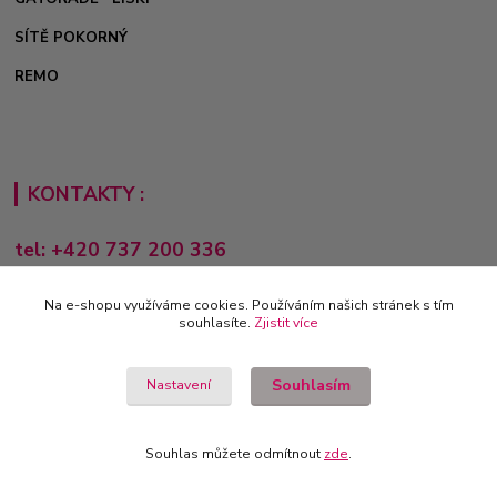
SÍTĚ POKORNÝ
REMO
KONTAKTY :
tel: +420 737 200 336
Pondělí-Pátek: 8 - 17 hodin
Na e-shopu využíváme cookies. Používáním našich stránek s tím
obchod@e-sporting.cz
souhlasíte.
Zjistit více
Souhlasím
Nastavení
Souhlas můžete odmítnout
zde
.
Vytvořeno na
Eshop-rychle.cz