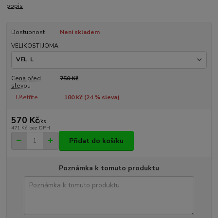
popis
Dostupnost
Není skladem
VELIKOSTI JOMA
Cena před
750 Kč
slevou
Ušetříte
180 Kč (
24
% sleva)
570 Kč
/
ks
471 Kč
bez DPH
Přidat do košíku
Poznámka k tomuto produktu