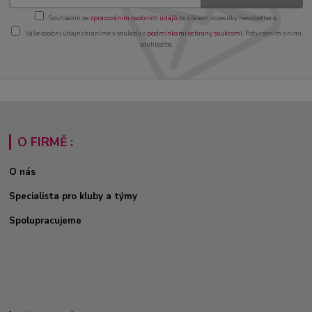
Souhlasím se
zpracováním osobních údajů
za účelem rozesílky newsletteru.
Vaše osobní údaje chráníme v souladu s
podmínkami ochrany soukromí
. Potvrzením s nimi
souhlasíte.
O FIRMĚ :
O nás
Specialista pro kluby a týmy
Spolupracujeme