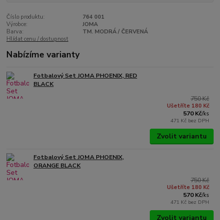
Číslo produktu:
764 001
Výrobce:
JOMA
Barva:
TM. MODRÁ / ČERVENÁ
Hlídat cenu / dostupnost
Nabízíme varianty
Fotbalový Set JOMA PHOENIX, RED
BLACK
750 Kč
Ušetříte 180 Kč
570 Kč
/
ks
471 Kč
bez DPH
Zvolit variantu
Fotbalový Set JOMA PHOENIX,
ORANGE BLACK
750 Kč
Ušetříte 180 Kč
570 Kč
/
ks
471 Kč
bez DPH
Zvolit variantu