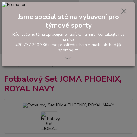
0
ks
tel: +420 737 200 336
CZK
za
0,00 Kč
Pondělí-Pátek: 8 - 17 hodin
Jsme specialisté na vybavení pro
týmové sporty
Menu
Rádi vašemu týmu zpracujeme nabídku na míru! Kontaktujte nás
na čísle
Hledat
+420 737 200 336 nebo prostřednictvím e-mailu obchod@e-
sporting.cz.
Zavřít
Úvod
FOTBAL
Tréninkové oblečení
Hráčské sady a dresy
Fotbalový Set JOMA PHOENIX, ROYAL NAVY
Fotbalový Set JOMA PHOENIX,
ROYAL NAVY