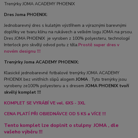
Trenýrky JOMA ACADEMY PHOENIX
Dres Joma PHOENIX:
Jednobarevný dres s kulatým výstřihem a výraznými barevnými
doplňky ve tvaru klínu na rukávech a velkém logu JOMA na prsou.
Dres JOMA PHOENIX je vyroben z 100% polyesteru, technologií
Interlock pro skvělý odvod potu z těla.
Prostě super dres v
novém designu !!!
Trenýrky Joma ACADEMY PHOENIX:
Klasické jednobarevné fotbalové trenýrky JOMA ACADEMY
PHOENIX bez vnitřních slipů a
logem
JOMA
. Tyto trenýrky jsou
vyrobeny ze100% polyesteru a s dresem
JOMA PHOENIX tvoří
skvělý komplet !!!
KOMPLET SE VYRÁBÍ VE vel. 6XS - 3XL
CENA PLATÍ PŘI OBJEDNÁVCE OD 5 KS a VÍCE !!!
Tento komplet lze doplnit o stulpny
JOMA
, dle
vašeho výběru !!!