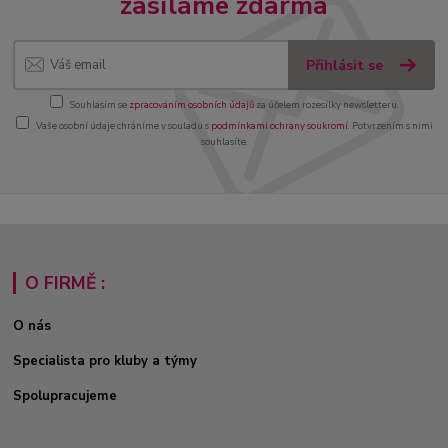
zasíláme zdarma
Přihlásit se
Souhlasím se
zpracováním osobních údajů
za účelem rozesílky newsletteru.
Vaše osobní údaje chráníme v souladu s
podmínkami ochrany soukromí
. Potvrzením s nimi
souhlasíte.
O FIRMĚ :
O nás
Specialista pro kluby a týmy
Spolupracujeme