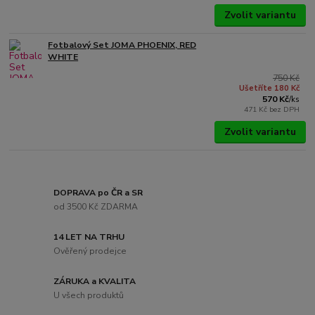
Zvolit variantu
Fotbalový Set JOMA PHOENIX, RED
WHITE
750 Kč
Ušetříte 180 Kč
570 Kč
/
ks
471 Kč
bez DPH
Zvolit variantu
DOPRAVA po ČR a SR
od 3500 Kč ZDARMA
14 LET NA TRHU
Ověřený prodejce
ZÁRUKA a KVALITA
U všech produktů