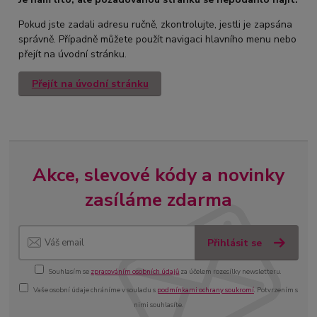
Pokud jste zadali adresu ručně, zkontrolujte, jestli je zapsána
správně. Případně můžete použít navigaci hlavního menu nebo
přejít na úvodní stránku.
Přejít na úvodní stránku
Akce, slevové kódy a novinky
zasíláme zdarma
Přihlásit se
Souhlasím se
zpracováním osobních údajů
za účelem rozesílky newsletteru.
Vaše osobní údaje chráníme v souladu s
podmínkami ochrany soukromí
. Potvrzením s
nimi souhlasíte.