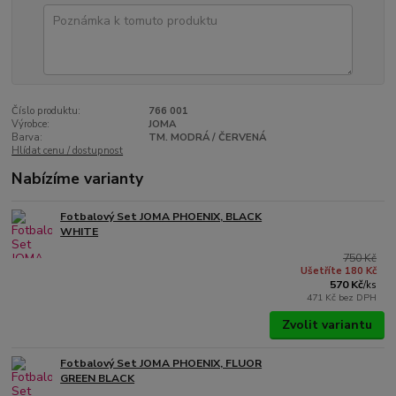
Číslo produktu:
766 001
Výrobce:
JOMA
Barva:
TM. MODRÁ / ČERVENÁ
Hlídat cenu / dostupnost
Nabízíme varianty
Fotbalový Set JOMA PHOENIX, BLACK
WHITE
750 Kč
Ušetříte 180 Kč
570 Kč
/
ks
471 Kč
bez DPH
Zvolit variantu
Fotbalový Set JOMA PHOENIX, FLUOR
GREEN BLACK