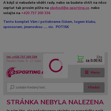
A když si nebudete vědět rady, nebo se budete chtít na něco
zeptat tak prosím pište na
obchod@e-sporting.cz
,
nebo
volejte na
+420 737 200 336
Tento komplet Vám i potiskneme číslem, logem klubu,
sponzorem, jmenovkou .... viz. POTISK
0
ks
tel: +420 737 200 336
CZK
za
0,00 Kč
Pondělí-Pátek: 8 - 17 hodin
Menu
Hledat
STRÁNKA NEBYLA NALEZENA
Je nám líto, ale požadovanou stránku se nepodařilo najít.