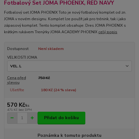
Fotbalový Set JOMA PHOENIX, RED NAVY
Fotbalový set JOMA PHOENIX Toto je nový fotbalový komplet od zn.
JOMA v novém designu. Komplet lze použít jak pro trénink, tak i jako
zápasový komplet. Tento komplet obsahuje: Dres JOMA PHOENIX s
krátkým rukávem Trenýrky JOMA ACADEMY PHOENIX
celý popis
Dostupnost
Není skladem
VELIKOSTI JOMA
Cena před
750 Kč
slevou
Ušetříte
180 Kč (
24
% sleva)
570 Kč
/
ks
471 Kč
bez DPH
Přidat do košíku
Poznámka k tomuto produktu