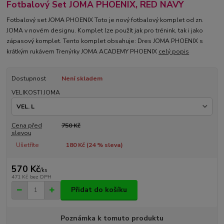
Fotbalový Set JOMA PHOENIX, RED NAVY
Fotbalový set JOMA PHOENIX Toto je nový fotbalový komplet od zn.
JOMA v novém designu. Komplet lze použít jak pro trénink, tak i jako
zápasový komplet. Tento komplet obsahuje: Dres JOMA PHOENIX s
krátkým rukávem Trenýrky JOMA ACADEMY PHOENIX
celý popis
Dostupnost
Není skladem
VELIKOSTI JOMA
Cena před
750 Kč
slevou
Ušetříte
180 Kč (
24
% sleva)
570 Kč
/
ks
471 Kč
bez DPH
Přidat do košíku
Poznámka k tomuto produktu