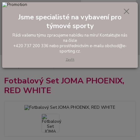
0
ks
tel: +420 737 200 336
CZK
za
0,00 Kč
Pondělí-Pátek: 8 - 17 hodin
Jsme specialisté na vybavení pro
týmové sporty
Menu
Rádi vašemu týmu zpracujeme nabídku na míru! Kontaktujte nás
na čísle
Hledat
+420 737 200 336 nebo prostřednictvím e-mailu obchod@e-
sporting.cz.
Zavřít
Úvod
FOTBAL
Tréninkové oblečení
Hráčské sady a dresy
Fotbalový Set JOMA PHOENIX, RED WHITE
Fotbalový Set JOMA PHOENIX,
RED WHITE