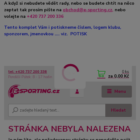
A když si nebudete vědět rady, nebo se budete chtít na něco
zeptat tak prosím pište na
obchod@e-sporting.cz
,
nebo
volejte na
+420 737 200 336
Tento komplet Vám i potiskneme číslem, logem klubu,
sponzorem, jmenovkou .... viz. POTISK
0
ks
tel: +420 737 200 336
CZK
za
0,00 Kč
Pondělí-Pátek: 8 - 17 hodin
Menu
Hledat
STRÁNKA NEBYLA NALEZENA
Je nám líto, ale požadovanou stránku se nepodařilo najít.