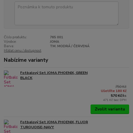
Číslo produktu:
765 001
Výrobce:
JOMA
Barva:
TM. MODRÁ / ČERVENÁ
Hlídat cenu / dostupnost
Nabízíme varianty
Fotbalový Set JOMA PHOENIX, GREEN
BLACK
750 Kč
Ušetříte 180 Kč
570 Kč
/
ks
471 Kč
bez DPH
Zvolit variantu
Fotbalový Set JOMA PHOENIX, FLUOR
TURQUOISE-NAVY