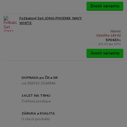
Zvolit variantu
Fotbalový Set JOMA PHOENIX, NAVY
WHITE
750 Kč
Ušetříte 180 Kč
570 Kč
/
ks
471 Kč
bez DPH
Zvolit variantu
DOPRAVA po ČR a SR
od 3500 Kč ZDARMA
14 LET NA TRHU
Ověřený prodejce
ZÁRUKA a KVALITA
U všech produktů