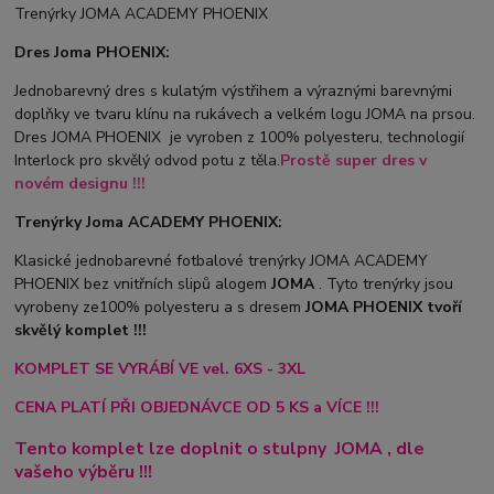
Trenýrky JOMA ACADEMY PHOENIX
Dres Joma PHOENIX:
Jednobarevný dres s kulatým výstřihem a výraznými barevnými
doplňky ve tvaru klínu na rukávech a velkém logu JOMA na prsou.
Dres JOMA PHOENIX je vyroben z 100% polyesteru, technologií
Interlock pro skvělý odvod potu z těla.
Prostě super dres v
novém designu !!!
Trenýrky Joma ACADEMY PHOENIX:
Klasické jednobarevné fotbalové trenýrky JOMA ACADEMY
PHOENIX bez vnitřních slipů a
logem
JOMA
. Tyto trenýrky jsou
vyrobeny ze100% polyesteru a s dresem
JOMA PHOENIX tvoří
skvělý komplet !!!
KOMPLET SE VYRÁBÍ VE vel. 6XS - 3XL
CENA PLATÍ PŘI OBJEDNÁVCE OD 5 KS a VÍCE !!!
Tento komplet lze doplnit o stulpny
JOMA
, dle
vašeho výběru !!!