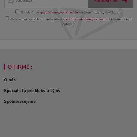
Přihlásit se
Souhlasím se
zpracováním osobních údajů
za účelem rozesílky newsletteru.
Vaše osobní údaje chráníme v souladu s
podmínkami ochrany soukromí
. Potvrzením s nimi
souhlasíte.
O FIRMĚ :
O nás
Specialista pro kluby a týmy
Spolupracujeme