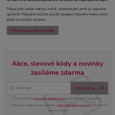
Pokud jste zadali adresu ručně, zkontrolujte, jestli je zapsána
správně. Případně můžete použít navigaci hlavního menu nebo
přejít na úvodní stránku.
Přejít na úvodní stránku
Akce, slevové kódy a novinky
zasíláme zdarma
Přihlásit se
Souhlasím se
zpracováním osobních údajů
za účelem rozesílky newsletteru.
Vaše osobní údaje chráníme v souladu s
podmínkami ochrany soukromí
. Potvrzením s
nimi souhlasíte.