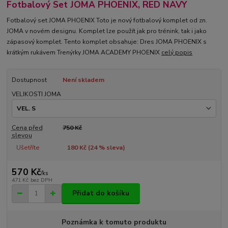
Fotbalový Set JOMA PHOENIX, RED NAVY
Fotbalový set JOMA PHOENIX Toto je nový fotbalový komplet od zn.
JOMA v novém designu. Komplet lze použít jak pro trénink, tak i jako
zápasový komplet. Tento komplet obsahuje: Dres JOMA PHOENIX s
krátkým rukávem Trenýrky JOMA ACADEMY PHOENIX
celý popis
Dostupnost
Není skladem
VELIKOSTI JOMA
Cena před
750 Kč
slevou
Ušetříte
180 Kč (
24
% sleva)
570 Kč
/
ks
471 Kč
bez DPH
Přidat do košíku
Poznámka k tomuto produktu