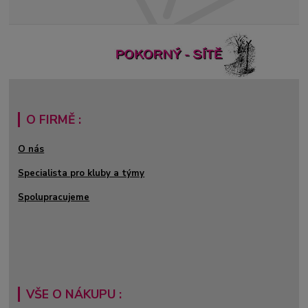
O FIRMĚ :
O nás
Specialista pro kluby a týmy
Spolupracujeme
VŠE O NÁKUPU :