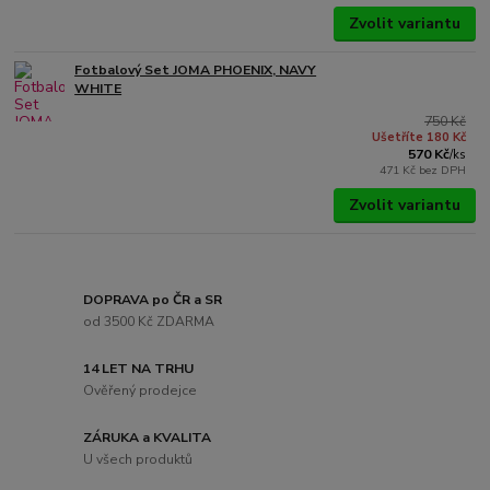
Zvolit variantu
Fotbalový Set JOMA PHOENIX, NAVY
WHITE
750 Kč
Ušetříte 180 Kč
570 Kč
/
ks
471 Kč
bez DPH
Zvolit variantu
DOPRAVA po ČR a SR
od 3500 Kč ZDARMA
14 LET NA TRHU
Ověřený prodejce
ZÁRUKA a KVALITA
U všech produktů