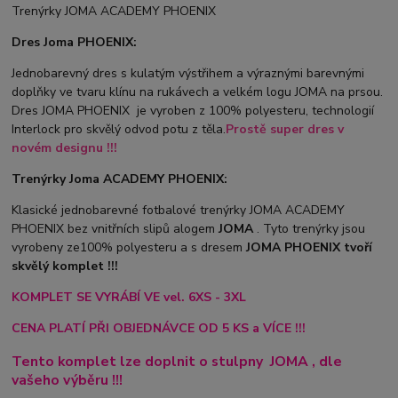
Trenýrky JOMA ACADEMY PHOENIX
Dres Joma PHOENIX:
Jednobarevný dres s kulatým výstřihem a výraznými barevnými
doplňky ve tvaru klínu na rukávech a velkém logu JOMA na prsou.
Dres JOMA PHOENIX je vyroben z 100% polyesteru, technologií
Interlock pro skvělý odvod potu z těla.
Prostě super dres v
novém designu !!!
Trenýrky Joma ACADEMY PHOENIX:
Klasické jednobarevné fotbalové trenýrky JOMA ACADEMY
PHOENIX bez vnitřních slipů a
logem
JOMA
. Tyto trenýrky jsou
vyrobeny ze100% polyesteru a s dresem
JOMA PHOENIX tvoří
skvělý komplet !!!
KOMPLET SE VYRÁBÍ VE vel. 6XS - 3XL
CENA PLATÍ PŘI OBJEDNÁVCE OD 5 KS a VÍCE !!!
Tento komplet lze doplnit o stulpny
JOMA
, dle
vašeho výběru !!!