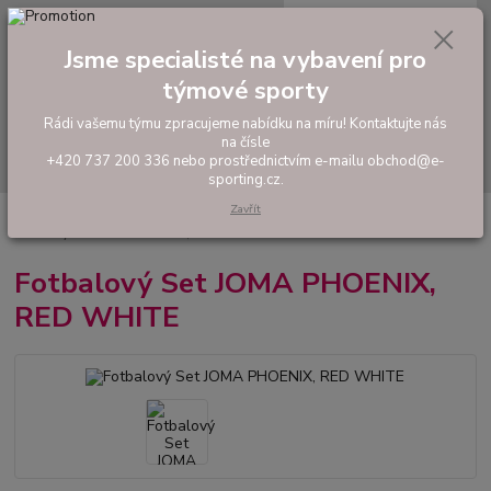
0
ks
tel: +420 737 200 336
CZK
za
0,00 Kč
Pondělí-Pátek: 8 - 17 hodin
Jsme specialisté na vybavení pro
týmové sporty
Menu
Rádi vašemu týmu zpracujeme nabídku na míru! Kontaktujte nás
na čísle
Hledat
+420 737 200 336 nebo prostřednictvím e-mailu obchod@e-
sporting.cz.
Zavřít
Úvod
FOTBAL
Tréninkové oblečení
Hráčské sady a dresy
Fotbalový Set JOMA PHOENIX, RED WHITE
Fotbalový Set JOMA PHOENIX,
RED WHITE