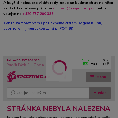
A když si nebudete vědět rady, nebo se budete chtít na něco
zeptat tak prosím pište na
obchod@e-sporting.cz
,
nebo
volejte na
+420 737 200 336
Tento komplet Vám i potiskneme číslem, logem klubu,
sponzorem, jmenovkou .... viz. POTISK
0
ks
tel: +420 737 200 336
CZK
za
0,00 Kč
Pondělí-Pátek: 8 - 17 hodin
Menu
Hledat
STRÁNKA NEBYLA NALEZENA
Je nám líto, ale požadovanou stránku se nepodařilo najít.