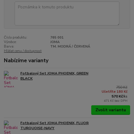
Číslo produktu:
765 001
Výrobce:
JOMA
Barva:
TM. MODRÁ / ČERVENÁ
Hlídat cenu / dostupnost
Nabízíme varianty
Fotbalový Set JOMA PHOENIX, GREEN
BLACK
750 Kč
Ušetříte 180 Kč
570 Kč
/
ks
471 Kč
bez DPH
Zvolit variantu
Fotbalový Set JOMA PHOENIX, FLUOR
TURQUOISE-NAVY