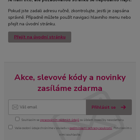
Pokud jste zadali adresu ručně, zkontrolujte, jestli je zapsána
správně. Případně můžete použít navigaci hlavního menu nebo
přejít na úvodní stránku.
Přejít na úvodní stránku
Akce, slevové kódy a novinky
zasíláme zdarma
Přihlásit se
Souhlasím se
zpracováním osobních údajů
za účelem rozesílky newsletteru.
Vaše osobní údaje chráníme v souladu s
podmínkami ochrany soukromí
. Potvrzením s
nimi souhlasíte.