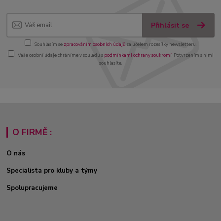
Přihlásit se
Souhlasím se
zpracováním osobních údajů
za účelem rozesílky newsletteru.
Vaše osobní údaje chráníme v souladu s
podmínkami ochrany soukromí
. Potvrzením s nimi
souhlasíte.
O FIRMĚ :
O nás
Specialista pro kluby a týmy
Spolupracujeme